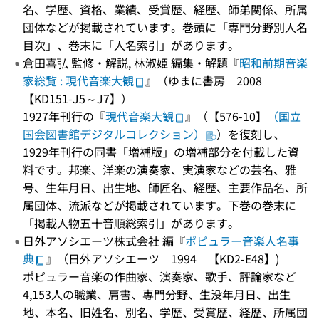
名、学歴、資格、業績、受賞歴、経歴、師弟関係、所属
団体などが掲載されています。巻頭に「専門分野別人名
目次」、巻末に「人名索引」があります。
倉田喜弘 監修・解説, 林淑姫 編集・解題『
昭和前期音楽
家総覧 : 現代音楽大観
』（ゆまに書房 2008
【KD151-J5～J7】）
1927年刊行の『
現代音楽大観
』（【576-10】
（国立
国会図書館デジタルコレクション）
）を復刻し、
1929年刊行の同書「増補版」の増補部分を付載した資
料です。邦楽、洋楽の演奏家、実演家などの芸名、雅
号、生年月日、出生地、師匠名、経歴、主要作品名、所
属団体、流派などが掲載されています。下巻の巻末に
「掲載人物五十音順総索引」があります。
日外アソシエーツ株式会社 編『
ポピュラー音楽人名事
典
』（日外アソシエーツ 1994 【KD2-E48】)
ポピュラー音楽の作曲家、演奏家、歌手、評論家など
4,153人の職業、肩書、専門分野、生没年月日、出生
地、本名、旧姓名、別名、学歴、受賞歴、経歴、所属団