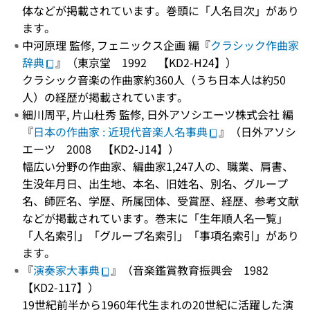
体などが掲載されています。巻頭に「人名目次」があり
ます。
中河原理 監修, フェニックス企画 編『
クラシック作曲家
辞典
』（東京堂 1992 【KD2-H24】）
クラシック音楽の作曲家約360人（うち日本人は約50
人）の経歴が掲載されています。
細川周平, 片山杜秀 監修, 日外アソシエーツ株式会社 編
『
日本の作曲家 : 近現代音楽人名事典
』（日外アソシ
エーツ 2008 【KD2-J14】）
幅広い分野の作曲家、編曲家1,247人の、職業、肩書、
生没年月日、出生地、本名、旧姓名、別名、グループ
名、師匠名、学歴、所属団体、受賞歴、経歴、参考文献
などが掲載されています。巻末に「生年順人名一覧」
「人名索引」「グループ名索引」「事項名索引」があり
ます。
『
演奏家大事典
』（音楽鑑賞教育振興会 1982
【KD2-117】）
19世紀前半から1960年代生まれの20世紀に活躍した演