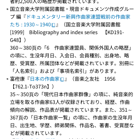
者約2,500人の略歴が掲載されています。
国立音楽大学附属図書館・現音ドキュメンツ作成グルー
プ 編『
ドキュメンタリー新興作曲家連盟戦前の作曲家
たち : 1930～1940
』（国立音楽大学附属図書館
[1999] Bibliography and index series 【KD191-
G48】）
360～380頁の「6 作曲家連盟員、関係外国人の略歴」
の項に、生没年月日、入会日、会員種別、出身地、略
歴、受賞歴、所属団体などが掲載されています。別冊に
「人名索引」および「事項名索引」があります。
富樫康『
日本の作曲家
』（音楽之友社 1956
【762.1-To373n】）
35～350頁の「現代日本作曲家群像」の項に、純音楽的
立場を取る作曲家63人が収録されており、経歴、作曲
傾向の解説、作品表が掲載されています。また、351～
367頁の「日本作曲家一覧」の項に、作曲家の生没年月
日、出生地、学歴、師弟関係、作品名、著書、受賞歴な
どが掲載されています。