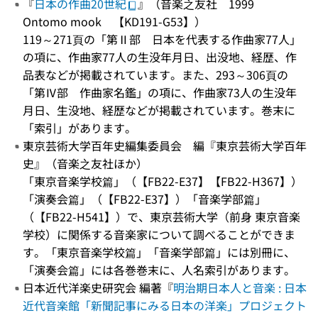
『
日本の作曲20世紀
』（音楽之友社 1999
Ontomo mook 【KD191-G53】）
119～271頁の「第Ⅱ部 日本を代表する作曲家77人」
の項に、作曲家77人の生没年月日、出没地、経歴、作
品表などが掲載されています。また、293～306頁の
「第Ⅳ部 作曲家名鑑」の項に、作曲家73人の生没年
月日、生没地、経歴などが掲載されています。巻末に
「索引」があります。
東京芸術大学百年史編集委員会 編『東京芸術大学百年
史』（音楽之友社ほか）
「東京音楽学校篇」（【FB22-E37】【FB22-H367】）
「演奏会篇」（【FB22-E37】）「音楽学部篇」
（【FB22-H541】）で、東京芸術大学（前身 東京音楽
学校）に関係する音楽家について調べることができま
す。「東京音楽学校篇」「音楽学部篇」には別冊に、
「演奏会篇」には各巻巻末に、人名索引があります。
日本近代洋楽史研究会 編著『
明治期日本人と音楽 : 日本
近代音楽館「新聞記事にみる日本の洋楽」プロジェクト