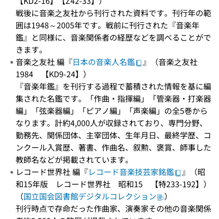
【KD2-16】【Z42-33】）
戦後に音楽之友社から刊行された資料です。刊行年の範
囲は1948～2005年です。戦前に刊行された『音楽年
鑑』と同様に、音楽関係者の経歴などを調べることがで
きます。
音楽之友社 編『
日本の音楽人名鑑
』（音楽之友社
1984 【KD9-24】）
『音楽年鑑』を刊行する過程で蓄積された情報を基に編
集された名鑑です。「作曲・指揮編」「管楽器・打楽器
編」「弦楽器編」「ピアノ編」「声楽編」の全5巻から
なります。計約4,000人が収録されており、専門分野、
勤務先、関係団体、主宰団体、生年月日、最終学歴、コ
ンクール入賞歴、著書、作曲名、叙勲、褒賞、師事した
教師名などが掲載されています。
レコード世界社 編『
レコード音楽技芸家銘鑑
』（昭
和15年版 レコード世界社 昭和15 【特233-192】）
（
国立国会図書館デジタルコレクション
）
刊行時点で存命だった作曲家、演奏家その他の音楽関係