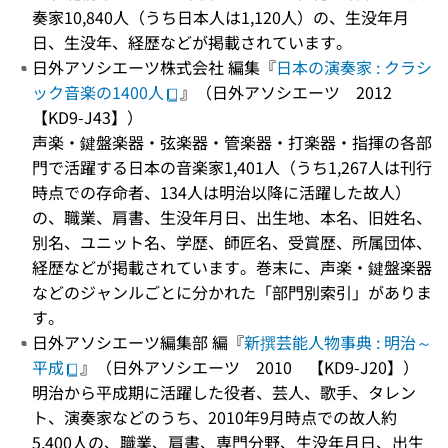
奏家10,840人（うち日本人は1,120人）の、生没年月
日、生没年、経歴などが掲載されています。
日外アソシエーツ株式会社 編集『
日本の演奏家 : クラシ
ック音楽の1400人
』（日外アソシエーツ 2012
【KD9-J43】）
声楽・鍵盤楽器・弦楽器・管楽器・打楽器・指揮の各部
門で活躍する日本の音楽家1,401人（うち1,267人は刊行
時点での存命者、134人は明治以降に活躍した故人）
の、職業、肩書、生没年月日、出生地、本名、旧姓名、
別名、ユニット名、学歴、師匠名、受賞歴、所属団体、
経歴などが掲載されています。巻末に、声楽・鍵盤楽器
などのジャンルごとに分かれた「部門別索引」がありま
す。
日外アソシエーツ編集部 編『
新撰芸能人物事典 : 明治～
平成
』（日外アソシエーツ 2010 【KD9-J20】）
明治から平成期に活躍した役者、芸人、歌手、タレン
ト、演奏家などのうち、2010年9月時点での故人約
5,400人の、職業、肩書、専門分野、生没年月日、出生