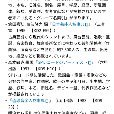
地、本名、旧姓名、別名、屋号、学歴、経歴、所属団
体、叙勲、受賞歴、参考文献などが掲載されています。
巻末に「別名・グループ名索引」があります。
倉田喜弘, 藤波隆之 編『
日本芸能人名事典
』（三省
堂 1995 【KD2-E59】）
古典芸能から現代のタレントまで、舞台芸能、唱歌・童
謡、音楽教育、舞台美術などに携わった芸能関係者（作
曲家、演奏家などを含む）約7,500人の、生没年、出身
地、経歴などが掲載されています。
森本敏克 編著『
SPレコードのアーティスト
』（六甲
出版 1997 【KD9-H10】）
SPレコード期に活躍した、歌謡曲・童謡・唱歌などの
分野の作曲家、作詞家、歌手の生没年月日、出生地、学
歴、叙勲、本名、旧姓名、デビュー盤、代表作品名など
が掲載されています。
『
琉球音楽人物事典
』（山川出版 1983 【KD9-
23】）
明治から昭和20年代生まれの演奏家などの、肩書、経