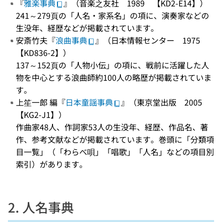
『
雅楽事典
』（音楽之友社 1989 【KD2-E14】）
241～279頁の「人名・家系名」の項に、演奏家などの
生没年、経歴などが掲載されています。
安斎竹夫『
浪曲事典
』（日本情報センター 1975
【KD836-2】）
137～152頁の「人物小伝」の項に、戦前に活躍した人
物を中心とする浪曲師約100人の略歴が掲載されていま
す。
上笙一郎 編『
日本童謡事典
』（東京堂出版 2005
【KG2-J1】）
作曲家48人、作詞家53人の生没年、経歴、作品名、著
作、参考文献などが掲載されています。巻頭に「分類項
目一覧」（「わらべ唄」「唱歌」「人名」などの項目別
索引）があります。
2. 人名事典