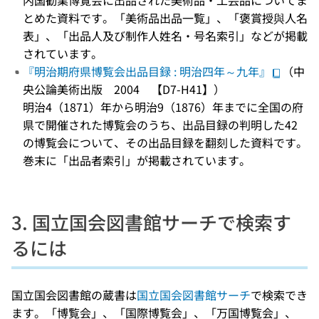
内国勧業博覧会に出品された美術品・工芸品についてま
とめた資料です。「美術品出品一覧」、「褒賞授與人名
表」、「出品人及び制作人姓名・号名索引」などが掲載
されています。
『明治期府県博覧会出品目録 : 明治四年～九年』
（中
央公論美術出版 2004 【D7-H41】）
明治4（1871）年から明治9（1876）年までに全国の府
県で開催された博覧会のうち、出品目録の判明した42
の博覧会について、その出品目録を翻刻した資料です。
巻末に「出品者索引」が掲載されています。
3. 国立国会図書館サーチで検索す
るには
国立国会図書館の蔵書は
国立国会図書館サーチ
で検索でき
ます。「博覧会」、「国際博覧会」、「万国博覧会」、