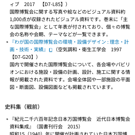
ィブ 2017 【D7-L85】）
国際博覧会に関する写真や絵などのビジュアル資料約
1,000点が収録されたビジュアル資料です。巻末に「主
な国際博覧会」として年表が付されており、個々の博覧
会の名称や会期、テーマなどが一覧できます。
『わが国の国際博覧会の環境・設備デザイン : 理念・計
画・技術・実績』
（空気調和・衛生工学会 1997
【D7-G20】）
国内で開催された国際博覧会について、各会場やパビリ
オンにおける施設・設備の計画、設計、施工に関する情
報が掲載された資料です。会場全体図や一部施設の平面
図・断面図、設備図面なども掲載されています。
史料集（戦前）
『紀元二千六百年記念日本万国博覧会 近代日本博覧会
資料集成』（国書刊行会 2015）
昭和15（1940）年に開催が計画されていた日本万国博