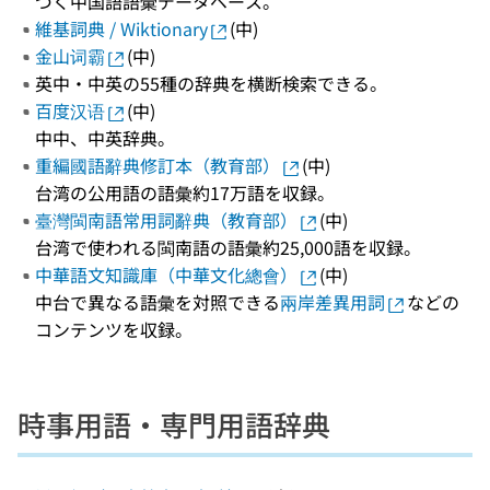
づく中国語語彙データベース。
維基詞典 / Wiktionary
(中)
金山词霸
(中)
英中・中英の55種の辞典を横断検索できる。
百度汉语
(中)
中中、中英辞典。
重編國語辭典修訂本（教育部）
(中)
台湾の公用語の語彙約17万語を収録。
臺灣閩南語常用詞辭典（教育部）
(中)
台湾で使われる閩南語の語彙約25,000語を収録。
中華語文知識庫（中華文化總會）
(中)
中台で異なる語彙を対照できる
兩岸差異用詞
などの
コンテンツを収録。
時事用語・専門用語辞典