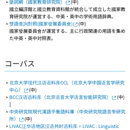
樂詞網（國家教育研究院）
(中)
國立編譯館と國立教育資料館が統合して成立した國家教
育研究院が運営する、中英・英中の学術用語辞典。
雙語查詢對照(國家發展委員會)
(中)
國家發展委員會が運営する、主に行政関連の用語を集め
た中英・英中対照表。
コーパス
北京大学现代汉语语料库CCL（北京大学中国语言学研究
中心）
(中)
BCC汉语语料库（北京语言大学语言智能研究院）
(中)
]
中央研究院現代漢語平衡語料庫（中央研究院語言學研究
所）
(中)
LIVAC泛华语地区汉语共时语料库 = LIVAC : Linguistic