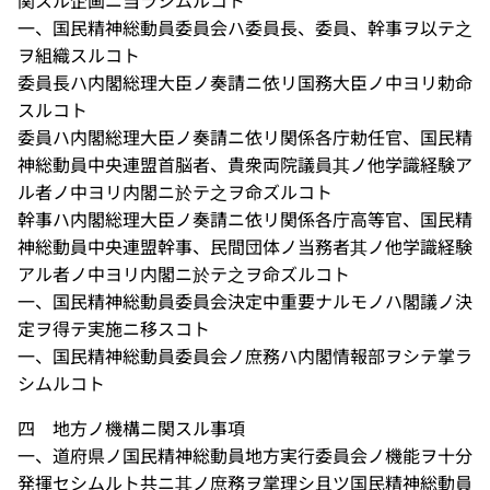
関スル企画ニ当ラシムルコト
一、国民精神総動員委員会ハ委員長、委員、幹事ヲ以テ之
ヲ組織スルコト
委員長ハ内閣総理大臣ノ奏請ニ依リ国務大臣ノ中ヨリ勅命
スルコト
委員ハ内閣総理大臣ノ奏請ニ依リ関係各庁勅任官、国民精
神総動員中央連盟首脳者、貴衆両院議員其ノ他学識経験ア
ル者ノ中ヨリ内閣ニ於テ之ヲ命ズルコト
幹事ハ内閣総理大臣ノ奏請ニ依リ関係各庁高等官、国民精
神総動員中央連盟幹事、民間団体ノ当務者其ノ他学識経験
アル者ノ中ヨリ内閣ニ於テ之ヲ命ズルコト
一、国民精神総動員委員会決定中重要ナルモノハ閣議ノ決
定ヲ得テ実施ニ移スコト
一、国民精神総動員委員会ノ庶務ハ内閣情報部ヲシテ掌ラ
シムルコト
四 地方ノ機構ニ関スル事項
一、道府県ノ国民精神総動員地方実行委員会ノ機能ヲ十分
発揮セシムルト共ニ其ノ庶務ヲ掌理シ且ツ国民精神総動員