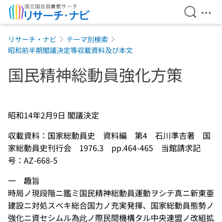
検索を開
メニ
本文へ移動
リサーチ・ナビ
テーマ別検索
昭和前半期閣議決定等収載資料及び本文
国民精神総動員強化方策
昭和14年2月9日 閣議決定
収載資料：国家総動員史 資料編 第4 石川準吉著 国
家総動員史刊行会 1976.3 pp.464-465 当館請求記
号：AZ-668-5
一 趣旨
時局ノ現段階ニ鑑ミ国民精神総動員運動ヲシテ真ニ新東亜
建設ニ対処スベキ総合国力ノ充実発揮、国家総動員態勢ノ
強化ニ資セシムル為此ノ際民間機構タル中央連盟ノ改組拡