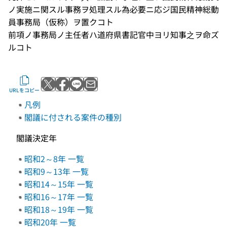
ノ実施ニ関スル事務ヲ処理スル為必要ニ応ジ国民精神総動
員事務局（仮称）ヲ置クコト
前項ノ事務局ノ主任者ハ道府県書記官中ヨリ知事之ヲ命ズ
ルコト
Xでポストする
Facebookでシェアする
LINEで送る
メールで送る
URLをコピー
凡例
閣議に付される案件の種別
閣議決定年
昭和2～8年 一覧
昭和9～13年 一覧
昭和14～15年 一覧
昭和16～17年 一覧
昭和18～19年 一覧
昭和20年 一覧