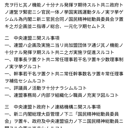
充ヲ行ヒ其ノ機能ノ十分ナル発揮ヲ期待スルト共ニ政府ト
ノ連繋ヲ緊密ニシ官民一体ノ挙国実践運動タルノ実ヲ挙ゲ
シムル為内閣ニ新ニ官民合同ノ国民精神総動員委員会ヲ置
キ之ガ企画並ニ指導ノ総合、一元化ヲ期セムトス
二 中央連盟ニ関スル事項
一、連盟ハ企画及実施ニ当リ尚加盟団体ヲ通ジ其ノ機能ノ
十分ナル発揮ヲ期スルト共ニ之ガ実施ヲ促進スルコト
一、理事長ヲ置クト共ニ常任理事若干名ヲ置キ少数理事制
ノ実ヲ挙グルコト
一、幹事若干名ヲ置クト共ニ常任幹事数名ヲ置キ常任理事
ヲ補佐セシムルコト
一、評議員ノ活動ヲ十分ナラシムルコト
一、連盟事務局ノ内部ヲ組織化シ職員ノ充実ヲ図ルコト
三 中央連盟ト政府トノ連絡機構ニ関スル事項
一、新ニ内閣総理大臣管理ノ下ニ「国民精神総動員委員
会」ヲ置キ、政府及中央連盟協力ノ下ニ国民精神総動員ニ