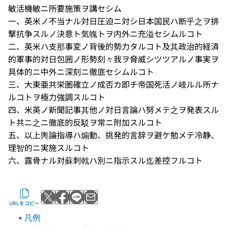
敏活機敏ニ所要施策ヲ講セシム
一、英米ノ不当ナル対日圧迫ニ対シ日本国民ハ断乎之ヲ排
撃抗争スルノ決意ト気魄トヲ内外ニ充溢セシムルコト
二、英米ハ支那事変ノ背後的勢力タルコト及其政治的経済
的軍事的対日包囲ノ形勢刻々我ヲ脅威シツツアルノ事実ヲ
具体的ニ中外ニ深刻ニ徹底セシムルコト
三、大東亜共栄圏確立ノ成否カ即チ帝国死活ノ岐ルル所ナ
ルコトヲ極力強調スルコト
四、米英ノ新聞記事其他ノ対日言論ハ努メテ之ヲ発表スル
ト共ニ之ニ徹底的反駁ヲ常ニ附加スルコト
五、以上輿論指導ハ煽動、挑発的言辞ヲ避ケ勉メテ冷静、
理智的ニ実施スルコト
六、露骨ナル対蘇刺戟ハ別ニ指示スル迄差控フルコト
Xでポストする
Facebookでシェアする
LINEで送る
メールで送る
URLをコピー
凡例