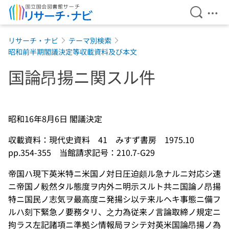
検索を開
メニ
本文へ移動
リサーチ・ナビ
テーマ別検索
昭和前半期閣議決定等収載資料及び本文
国論昂揚ニ関スル件
昭和16年8月6日 閣議決定
収載資料：現代史資料 41 みすず書房 1975.10
pp.354-355 当館請求記号：210.7-G29
帝国ハ現下英米特ニ米国ノ対日圧迫頗ル急ナルニ対応シ速
ニ帝国ノ毅然タル態度ヲ内外ニ明示スルト共ニ国論ノ昂揚
特ニ国民ノ志気ヲ最高度ニ発揚シ以テ来ルヘキ事態ニ備フ
ルハ刻下緊急ノ要務タリ、之力為従来ノ言論取締ノ規定ニ
拘ラス左記諸項ニ準拠シ情報局ヲシテ対英米国論昂揚ノ為