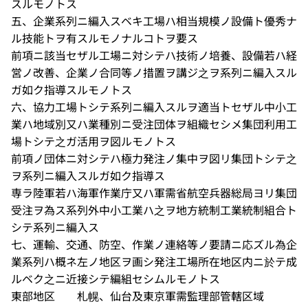
スルモノトス
五、企業系列ニ編入スベキ工場ハ相当規模ノ設備ト優秀ナ
ル技能トヲ有スルモノナルコトヲ要ス
前項ニ該当セザル工場ニ対シテハ技術ノ培養、設備若ハ経
営ノ改善、企業ノ合同等ノ措置ヲ講ジ之ヲ系列ニ編入スル
ガ如ク指導スルモノトス
六、協力工場トシテ系列ニ編入スルヲ適当トセザル中小工
業ハ地域別又ハ業種別ニ受注団体ヲ組織セシメ集団利用工
場トシテ之ガ活用ヲ図ルモノトス
前項ノ団体ニ対シテハ極力発注ノ集中ヲ図リ集団トシテ之
ヲ系列ニ編入スルガ如ク指導ス
専ラ陸軍若ハ海軍作業庁又ハ軍需省航空兵器総局ヨリ集団
受注ヲ為ス系列外中小工業ハ之ヲ地方統制工業統制組合ト
シテ系列ニ編入ス
七、運輸、交通、防空、作業ノ連絡等ノ要請ニ応ズル為企
業系列ハ概ネ左ノ地区ヲ画シ発注工場所在地区内ニ於テ成
ルベク之ニ近接シテ編組セシムルモノトス
東部地区 札幌、仙台及東京軍需監理部管轄区域