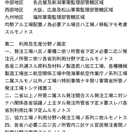
中部地区 名古屋及新潟軍需監理部管轄区域
西部地区 大阪、広島及松山軍需監理部管轄区域
九州地区 福岡軍需監理部管轄区域
均勢アル工場配置ノ為必要アル場合ハ工場ノ移転ヲモ考慮
スルモノトス
第二 利用及生産分野ノ画定
一、発注工場ハ其ノ業種ニ依リ所管省ヲ定メ必要ニ応ジ発
注元ノ所管ニ依リ各省別利用分野ヲ定ムルモノトス
各省ニ共通スル原料及材料ノ製造若ハ加工工場、各種機械
製造工場並ニ航空関係工場中陸海軍航空作業庁ノ系列工場
ニ属スルモノ以外ノ工場ハ特別事情ナキ限リ軍需省所管ノ
発注工場トシテ措置ス
二、二省以上ノ所管ニ属スル発注競合スル発注工場ニ対シ
テハ関係各省協議ノ上主タル発注所管省ヲ定メ要スレバ各
省別利用比率ヲ定ムルモノトス
三、協力工場ノ利用分野ハ発注工場ノ系列ニ依ルモノトス
四、各省ハ必要ニ応ジ其ノ所管内ニ於ケル官民発注者間ノ