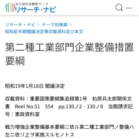
検索を開
メニ
本文へ移動
リサーチ・ナビ
テーマ別検索
昭和前半期閣議決定等収載資料及び本文
第二種工業部門企業整備措置
要綱
昭和19年1月18日 閣議決定
収載資料：重要国策要綱集追録第1号 柏原兵太郎関係文
書 Reel No.51 554 pp.130ノ2‐130ノ8 当館請求記
号：憲政資料室
戦力増強企業整備基本要綱ニ依ル第二種工業部門ノ整備ハ
左ニ依リ之ヲ実施スルモノトス