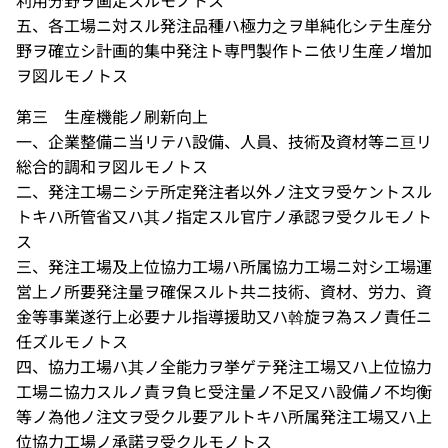
利用分野ヲ画定スルモノトス
五、各工場ニ対スル発注品種ハ極力之ヲ単純化シテ生産分
野ヲ確立シ計画的集中発注ト専門製作トニ依リ生産ノ増加
ヲ図ルモノトス
第三 生産機能ノ刷新向上
一、企業整備ニ当リテハ設備、人員、技術及資材等ニ亘リ
総合的調和ヲ図ルモノトス
二、発注工場ニシテ所定発注者以外ノ注文ヲ受ケントスル
トキハ所管省又ハ其ノ指定スル官庁ノ承認ヲ受クルモノト
ス
三、発注工場及上位協力工場ハ所属協力工場ニ対シ工場運
営上ノ所要発注量ヲ確保スルト共ニ技術、資材、労力、資
金等事業遂行上必要ナル指導援助又ハ斡旋ヲ為スノ責任ニ
任ズルモノトス
四、協力工場ハ其ノ全能力ヲ挙ゲテ発注工場又ハ上位協力
工場ニ協力スルノ責ヲ負ヒ受注量ノ不足又ハ設備ノ不均衡
等ノ為他ノ注文ヲ受クル要アルトキハ所属発注工場又ハ上
位協力工場ノ承諾ヲ受クルモノトス