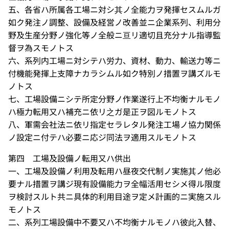
五、各省ハ所属各工場ニ対シ其ノ全能力ヲ発揮セスムルガ
如ク発注ノ調整、設備及経営ノ改善並ニ企業系列、利用分
野及生産分野ノ強化等ノ全般ニ亘リ適切且充分ナル指導監
督ヲ為スモノトス
六、系列内工場ニ対シテハ労力、資材、動力、輸送力等ニ
付機能発揮上支障ナカラシムル如ク特別ノ措置ヲ講ズルモ
ノトス
七、工場設備ニシテ所定分野ノ作業遂行上不均衡ナルモノ
ハ極力転用又ハ補充ニ依リ之ガ是正ヲ図ルモノトス
八、軍需会社法ニ依リ指定セラレタル発注工場ノ協力関係
ノ設定ニ付テハ必要ニ応ジ同法ヲ適用スルモノトス
第四 工場及設備ノ転用又ハ供出
一、工場及設備ノ利用及転用ハ昼夜交代制ノ実施其ノ他必
要ナル措置ヲ講ジ現有設備能力ヲ全幅活用セシメ得ル限度
ヲ検討スルト共ニ具体的利用目途ヲ定メ計画的ニ実施スル
モノトス
二、系列工場設備中不要又ハ不均衡ナルモノハ彼此入替、