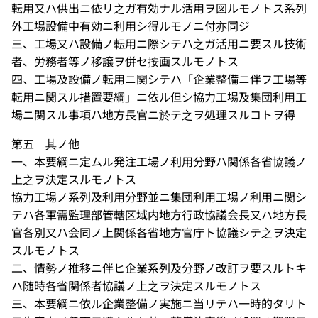
転用又ハ供出ニ依リ之ガ有効ナル活用ヲ図ルモノトス系列
外工場設備中有効ニ利用シ得ルモノニ付亦同ジ
三、工場又ハ設備ノ転用ニ際シテハ之ガ活用ニ要スル技術
者、労務者等ノ移譲ヲ併セ按画スルモノトス
四、工場及設備ノ転用ニ関シテハ「企業整備ニ伴フ工場等
転用ニ関スル措置要綱」ニ依ル但シ協力工場及集団利用工
場ニ関スル事項ハ地方長官ニ於テ之ヲ処理スルコトヲ得
第五 其ノ他
一、本要綱ニ定ムル発注工場ノ利用分野ハ関係各省協議ノ
上之ヲ決定スルモノトス
協力工場ノ系列及利用分野並ニ集団利用工場ノ利用ニ関シ
テハ各軍需監理部管轄区域内地方行政協議会長又ハ地方長
官各別又ハ会同ノ上関係各省地方官庁ト協議シテ之ヲ決定
スルモノトス
二、情勢ノ推移ニ伴ヒ企業系列及分野ノ改訂ヲ要スルトキ
ハ随時各省関係者協議ノ上之ヲ決定スルモノトス
三、本要綱ニ依ル企業整備ノ実施ニ当リテハ一時的タリト