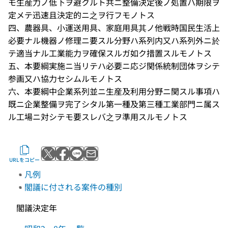
モ生産力ノ低下ヲ避クルト共ニ整備決定後ノ処置ハ期限ヲ
定メテ迅速且決定的ニ之ヲ行フモノトス
四、農器具、小運送用具、家庭用具其ノ他戦時国民生活上
必要ナル機器ノ修理ニ要スル分野ハ系列内又ハ系列外ニ於
テ適当ナル工業能力ヲ確保スルガ如ク措置スルモノトス
五、本要綱実施ニ当リテハ必要ニ応ジ関係統制団体ヲシテ
参画又ハ協力セシムルモノトス
六、本要綱中企業系列並ニ生産及利用分野ニ関スル事項ハ
既ニ企業整備ヲ完了シタル第一種及第三種工業部門ニ属ス
ル工場ニ対シテモ要スレバ之ヲ準用スルモノトス
Xでポストする
Facebookでシェアする
LINEで送る
メールで送る
URLをコピー
凡例
閣議に付される案件の種別
閣議決定年