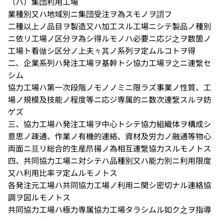
（ハ）集団利用工場
業種別又ハ地域別ニ集団受注ヲ為スモノヲ謂フ
二種以上ノ品目ヲ製造又ハ加工スル工場ニシテ製品ノ種別
ニ依リ工場ノ区分ヲ為シ得ルモノハ必要ニ応ジ之ヲ数箇ノ
工場ト看做シ区分ノ上夫々其ノ系列ヲ定ムルコトヲ得
二、企業系列ハ発注工場ヲ基幹トシ協力工場ヲ之ニ連繋セ
シム
協力工場ハ第一次段階ノモノノミニ限ラズ事業ノ性質、工
場ノ規模及技能ノ程度等ニ応ジ専属的ニ数次連繋スルヲ妨
ゲズ
三、協力工場ハ発注工場ヲ中心トシテ協力組織体ヲ構成シ
意思ノ疎通、作業ノ有機的連絡、資材及労力ノ融通等物心
両面ニ亘リ総合的生産昂揚ノ為相互連繋協力スルモノトス
四、共同協力工場ニ対シテハ品種別又ハ能力別ニ利用限度
又ハ利用比率ヲ定ムルモノトス
各発注元工場ハ共同協力工場ノ利用ニ関シ密切ナル連絡協
調ヲ図ルモノトス
共同協力工場ハ極力専属協力工場タラシムル如ク之ヲ指導