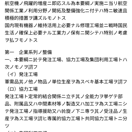
航空機ノ飛躍的増産ニ即応スル為本要綱ノ実施ニ当リ航空
関係工業ノ利用分野ノ開拓及整備強化ニ付テハ特ニ敏速且
積極的措置ヲ講ズルモノトス
国内現有機器ノ維持活用上必要ナル修理工場並ニ戦時国民
生活ノ確保上必要ナル工業力ノ保有ニ関シテハ特別ノ考慮
ヲ払フモノトス
第一 企業系列ノ整備
一、本要綱ニ於テ発注工場、協力工場及集団利用工場トハ
次ノモノヲ謂フ
（イ）発注工場
軍需品其ノ他ノ物品ノ単位生産ヲ為スベキ基本工場ヲ謂フ
（ロ）協力工場
発注工場ト定常的結合関係ニ立チ其ノ全能力ヲ挙ゲテ部
品、附属品又ハ中間素材等ノ製造又ハ加工ヲ為ス工場ニシ
テ発注工場ノ指導援助又ハ斡旋ノ下ニ専ラ其ノ受注品ノ生
産ヲ為ス工場ヲ謂ヒ専属的協力工場ト共同協力工場トニ分
ツ