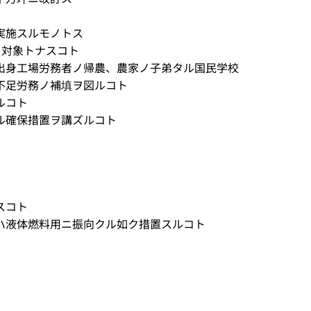
実施スルモノトス
対象トナスコト
出身工場労務者ノ帰農、農家ノ子弟タル国民学校
不足労務ノ補填ヲ図ルコト
ルコト
ル確保措置ヲ講ズルコト
スコト
ハ液体燃料用ニ振向クル如ク措置スルコト