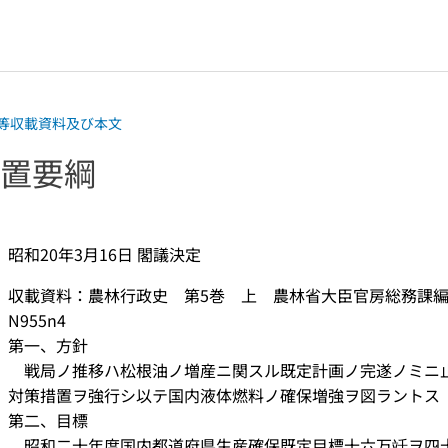
等収載資料及び本文
置要綱
昭和20年3月16日 閣議決定
収載資料：農林行政史 第5巻 上 農林省大臣官房総務課編 1963
N955n4
第一、方針
戦局ノ推移ハ松根油ノ増産ニ関スル既定計画ノ完遂ノミニ
対策措置ヲ強行シ以テ国内液体燃料ノ確保増強ヲ図ラントス
第二、目標
昭和二十年度国内都道府県生産確保既定目標十六万竏ヲ四