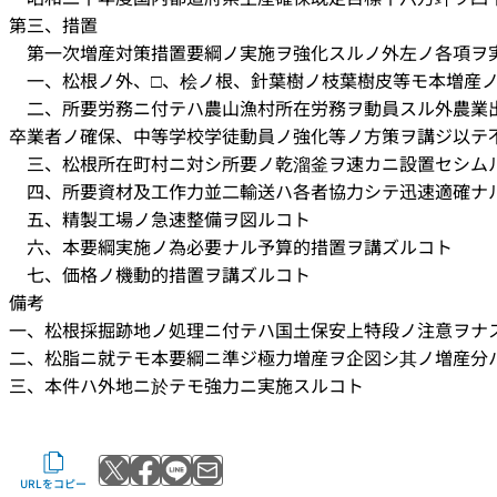
第三、措置
第一次増産対策措置要綱ノ実施ヲ強化スルノ外左ノ各項ヲ
一、松根ノ外、□、桧ノ根、針葉樹ノ枝葉樹皮等モ本増産ノ
二、所要労務ニ付テハ農山漁村所在労務ヲ動員スル外農業
卒業者ノ確保、中等学校学徒動員ノ強化等ノ方策ヲ講ジ以テ
三、松根所在町村ニ対シ所要ノ乾溜釜ヲ速カニ設置セシム
四、所要資材及工作力並二輸送ハ各者協力シテ迅速適確ナ
五、精製工場ノ急速整備ヲ図ルコト
六、本要綱実施ノ為必要ナル予算的措置ヲ講ズルコト
七、価格ノ機動的措置ヲ講ズルコト
備考
一、松根採掘跡地ノ処理ニ付テハ国土保安上特段ノ注意ヲナ
二、松脂ニ就テモ本要綱ニ準ジ極力増産ヲ企図シ其ノ増産分
三、本件ハ外地ニ於テモ強力ニ実施スルコト
Xでポストする
Facebookでシェアする
LINEで送る
メールで送る
URLをコピー