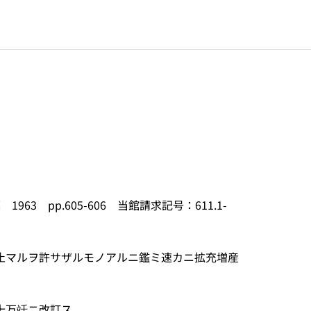
 pp.605-606 当館請求記号：611.1-
止マルヲ許サザルモノアルニ鑑ミ速カニ拡充増産
十万竏ニ改訂ス