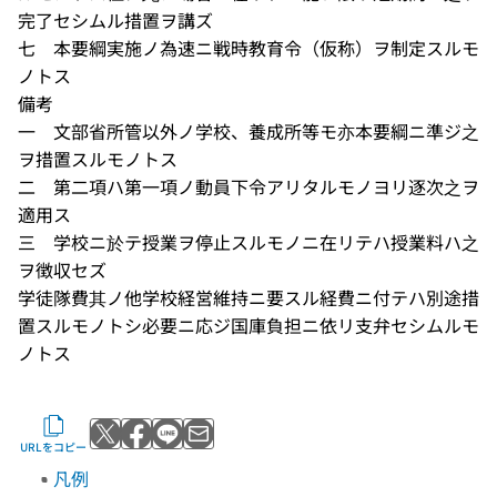
完了セシムル措置ヲ講ズ
七 本要綱実施ノ為速ニ戦時教育令（仮称）ヲ制定スルモ
ノトス
備考
一 文部省所管以外ノ学校、養成所等モ亦本要綱ニ準ジ之
ヲ措置スルモノトス
二 第二項ハ第一項ノ動員下令アリタルモノヨリ逐次之ヲ
適用ス
三 学校ニ於テ授業ヲ停止スルモノニ在リテハ授業料ハ之
ヲ徴収セズ
学徒隊費其ノ他学校経営維持ニ要スル経費ニ付テハ別途措
置スルモノトシ必要ニ応ジ国庫負担ニ依リ支弁セシムルモ
ノトス
Xでポストする
Facebookでシェアする
LINEで送る
メールで送る
URLをコピー
凡例