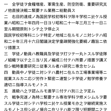
一 全学徒ヲ食糧増産、軍需生産、防空防衛、重要研究其
ノ他直接決戦ニ緊要ナル業務ニ総動員ス
二 右目的達成ノ為国民学校初等科ヲ除キ学校ニ於ケル授
業ハ昭和二十年四月一日ヨリ昭和二十一年三月三十一日ニ
至ル期間原則トシテ之ヲ停止ス
国民学校初等科ニシテ特定ノ地域ニ在ルモノニ対シテハ昭
和二十年三月十六日閣議決定学童疎開強化要綱ノ趣旨ニ依
リ措置ス
三 学徒ノ動員ハ教職員及学徒ヲ打ツテ一丸トスル学徒隊
ノ組織ヲ以テ之ニ当リ其ノ編成ニ付テハ所要ノ措置ヲ講ズ
但シ戦時重要研究ニ従事スル者ハ研究ニ専念セシム
四 動員中ノ学徒ニ対シテハ農村ニ在ルカ工場事業場等ニ
就業スルカニ応ジ労作ト緊密ニ連繋シテ学徒ノ勉学修養ヲ
適切ニ指導スルモノトス
五 進級ハ之ヲ認ムルモ進学ニ付テハ別ニ之ヲ定ム
六 戦争完遂ノ為特ニ緊要ナル専攻学科ヲ修メシムルヲ要
スル学徒ニ対シテハ学校ニ於ケル授業モ亦之ヲ継続実施ス
ルモノトス但シ此ノ場合ニ在リテハ能フ限リ短期間ニ之ヲ