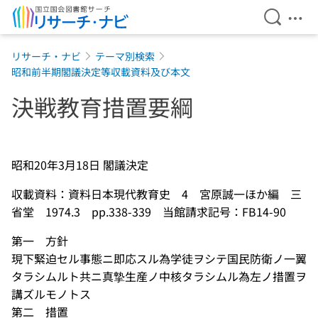
検索を開
メニ
本文へ移動
リサーチ・ナビ
テーマ別検索
昭和前半期閣議決定等収載資料及び本文
決戦教育措置要綱
昭和20年3月18日 閣議決定
収載資料：資料日本現代教育史 4 宮原誠一ほか編 三
省堂 1974.3 pp.338-339 当館請求記号：FB14-90
第一 方針
現下緊迫セル事態ニ即応スル為学徒ヲシテ国民防衛ノ一翼
タラシムルト共ニ真摯生産ノ中核タラシムル為左ノ措置ヲ
講ズルモノトス
第二 措置