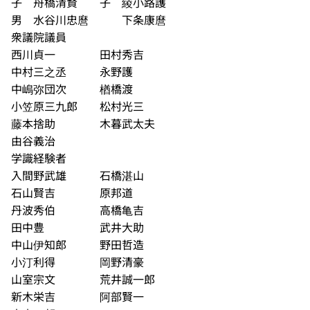
子 舟橋清賢 子 綾小路護
男 水谷川忠麿 下条康麿
衆議院議員
西川貞一 田村秀吉
中村三之丞 永野護
中嶋弥団次 楢橋渡
小笠原三九郎 松村光三
藤本捨助 木暮武太夫
由谷義治
学識経験者
入間野武雄 石橋湛山
石山賢吉 原邦道
丹波秀伯 高橋亀吉
田中豊 武井大助
中山伊知郎 野田哲造
小汀利得 岡野清豪
山室宗文 荒井誠一郎
新木栄吉 阿部賢一