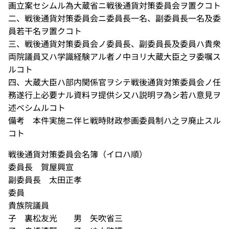
画立案セシムル為大蔵省ニ戦後通貨対策委員会ヲ置クコト
二、戦後通貨対策委員会ニ委員長一名、副委員長一名及委
員若干名ヲ置クコト
三、戦後通貨対策委員会ノ委員長、副委員長及委員ハ貴衆
両院議員又ハ学識経験アル者ノ中ヨリ大蔵大臣之ヲ委嘱ス
ルコト
四、大蔵大臣ハ部内関係官ヲシテ戦後通貨対策委員会ノ任
務遂行上必要ナル資料ヲ提供シ又ハ説明ヲ為シ若ハ意見ヲ
述ベシムルコト
備考 本件実施ニ伴ヒ戦時財政参画委員制ハ之ヲ廃止スル
コト
戦後通貨対策委員会名簿（イロハ順）
委員長 賀屋興宣
副委員長 太田正孝
委員
貴族院議員
子 裏松友光 男 矢吹省三