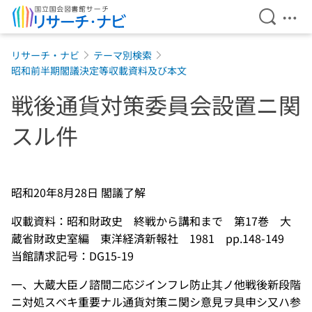
検索を開
メニ
本文へ移動
リサーチ・ナビ
テーマ別検索
昭和前半期閣議決定等収載資料及び本文
戦後通貨対策委員会設置ニ関
スル件
昭和20年8月28日 閣議了解
収載資料：昭和財政史 終戦から講和まで 第17巻 大
蔵省財政史室編 東洋経済新報社 1981 pp.148-149
当館請求記号：DG15-19
一、大蔵大臣ノ諮間二応ジインフレ防止其ノ他戦後新段階
ニ対処スベキ重要ナル通貨対策ニ関シ意見ヲ具申シ又ハ参