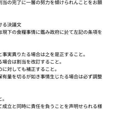
割当の完了に一層の努力を傾けられんことをお願
ける決議文
は現下の食糧事情に鑑み政府に於て左記の条項を
と事実異りたる場合は之を是正すること。
る場合は割当を改訂すること。
のに対しても補正すること。
保有量を切るが如き事情生じたる場合は必ず調整
と。
て成立と同時に責任を負うことを声明せられる様