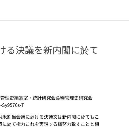
於ける決議を新内閣に於て
糧管理史編纂室・統計研究会食糧管理史研究会
y9576s-T
供米割当会議に於ける決議文は新内閣に於てもこ
策に於て極力これを実現する様努力致すことと相