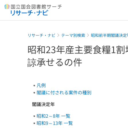
本文へ移動
リサーチ・ナビ
テーマ別検索
昭和前半期閣議決定
昭和23年産主要食糧1
諒承せるの件
凡例
閣議に付される案件の種別
閣議決定年
昭和2～8年 一覧
昭和9～13年 一覧