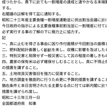
成つたから、貴下に於ても一割増産の達成と速やかなる末端
する。
右閣議の諒解を得て茲に通知する。
昭和二十三年産主要食糧一割増産運動並に供出割当会議に於
今日政府の指示による主要食糧事前割当並に一割増産に付て
必ず実行する事の了解の下に極力之に協力す。
記
一、真に止むを得ざる事由に因り作付面積が今回割当の面積
二、肥料配給計画著しく齟齬を来し、収穫に影響を及ぼした
三、特別災害と局限せず一般災害にして其の程度の著しきも
四、農家の保有米は必ず確保せしむることとし、真に不得止
の措置を講ずること。
五、土地改良災害復旧を強力に促進すること。
六、地方調査を徹底的に行うため更に予算的措置を講ずるこ
猶右条件と本日言明されたる主要なる点に付ては新内閣に於
措置を講ぜられ度し。
昭和二十三年三月一日
全国都道府県 知事