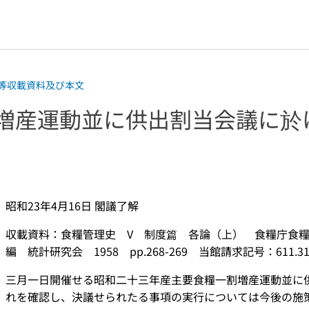
等収載資料及び本文
割増産運動並に供出割当会議に
昭和23年4月16日 閣議了解
収載資料：食糧管理史 V 制度篇 各論（上） 食糧庁食
編 統計研究会 1958 pp.268-269 当館請求記号：611.31-S
三月一日開催せる昭和二十三年産主要食糧一割増産運動並に
れを確認し、決議せられたる事項の実行については今後の施