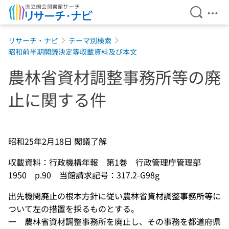
検索を開
メニ
本文へ移動
リサーチ・ナビ
テーマ別検索
昭和前半期閣議決定等収載資料及び本文
農林省資材調整事務所等の廃
止に関する件
昭和25年2月18日 閣議了解
収載資料：行政機構年報 第1巻 行政管理庁管理部
1950 p.90 当館請求記号：317.2-G98g
出先機関廃止の根本方針に従い農林省資材調整事務所等に
ついて左の措置を採るものとする。
一 農林省資材調整事務所を廃止し、その事務を都道府県