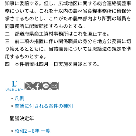
知事に委譲する。但し、広域地区に関する総合連絡調整事
務については、これを十以内の農林省食糧事務所に留保分
掌させるものとし、これがため農林部内より所要の職員を
同事務所に配置転換するものとする。
二 都道府県商工資材事務所はこれを廃止する。
三 前二項の措置に伴い関係職員の身分を地方公務員に切
り換えるとともに、当該職員については恩給法の規定を準
用するものとする。
四 本件措置は四月一日実施を目途とする。
Xでポストする
Facebookでシェアする
LINEで送る
メールで送る
URLをコピー
凡例
閣議に付される案件の種別
閣議決定年
昭和2～8年 一覧