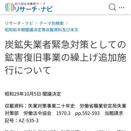
検索を開
メニ
本文へ移動
リサーチ・ナビ
テーマ別検索
昭和前半期閣議決定等収載資料及び本文
炭鉱失業者緊急対策としての
鉱害復旧事業の繰上げ追加施
行について
昭和29年10月5日 閣議決定
収載資料：失業対策事業二十年史 労働省職業安定局失業
対策部 労働法令協会 1970.3 pp.592-593 当館請求
記号：AZ-535-3