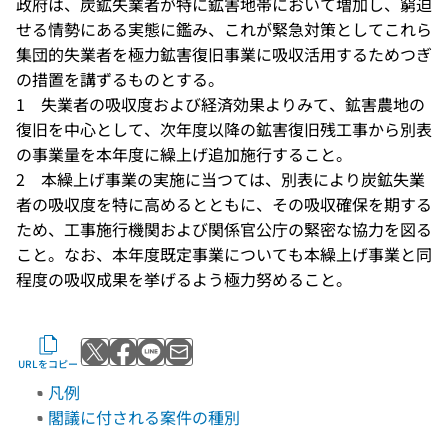
政府は、炭鉱失業者が特に鉱害地帯において増加し、窮迫
せる情勢にある実態に鑑み、これが緊急対策としてこれら
集団的失業者を極力鉱害復旧事業に吸収活用するためつぎ
の措置を講ずるものとする。
1 失業者の吸収度および経済効果よりみて、鉱害農地の
復旧を中心として、次年度以降の鉱害復旧残工事から別表
の事業量を本年度に繰上げ追加施行すること。
2 本繰上げ事業の実施に当つては、別表により炭鉱失業
者の吸収度を特に高めるとともに、その吸収確保を期する
ため、工事施行機関および関係官公庁の緊密な協力を図る
こと。なお、本年度既定事業についても本繰上げ事業と同
程度の吸収成果を挙げるよう極力努めること。
Xでポストする
Facebookでシェアする
LINEで送る
メールで送る
URLをコピー
凡例
閣議に付される案件の種別