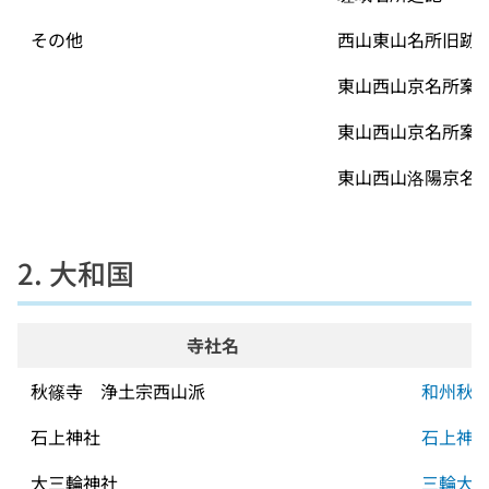
その他
西山東山名所旧跡
東山西山京名所案
東山西山京名所案
東山西山洛陽京名
2. 大和国
寺社名
秋篠寺　浄土宗西山派
和州秋
石上神社
石上神
大三輪神社
三輪大