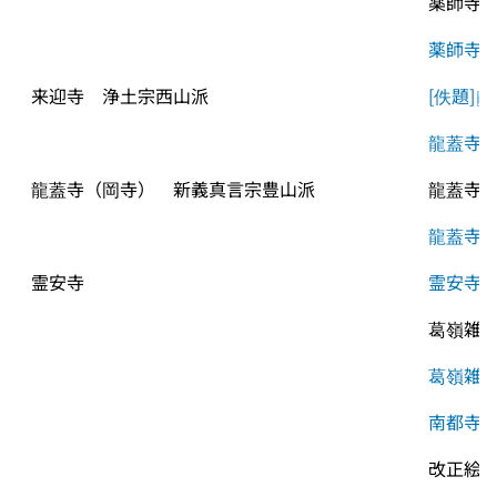
薬師寺
薬師寺
来迎寺　浄土宗西山派
[佚題]
龍蓋寺
龍蓋寺（岡寺）　新義真言宗豊山派
龍蓋寺
龍蓋寺
霊安寺
霊安寺
葛嶺雑
葛嶺雑
南都寺
改正絵