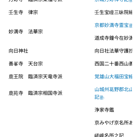
壬生寺　律宗
壬生宝瞳三昧院縁
京都妙満寺霊宝
妙満寺　法華宗
道成寺鐘今在妙満
向日神社
向日社法華守護抄
善峯寺　天台宗
西国二十番西山善
鹿王院　臨済宗天竜寺派
覚雄山大福田宝幢
山城州葛野郡北山
鹿苑寺　臨済宗相国寺派
記
浄家寺鑑
京みやげ京名所あ
嵯峨名所之記