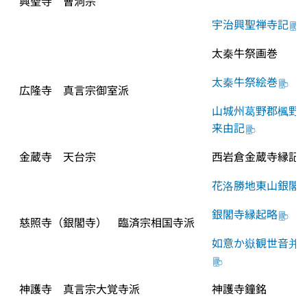
興聖寺　曹洞宗
宇治興聖禅寺記
太秦牛祭画巻
太秦牛祭絵巻
広隆寺　真言宗御室派
山城州葛野郡楓野
来由記
金蔵寺　天台宗
西岩倉金蔵寺縁記
花洛勝地東山銀閣
銀閣寺縁起略
慈照寺（銀閣寺）　臨済宗相国寺派
如意か嶽観世音并
神護寺　真言宗大覚寺派
神護寺鐘銘