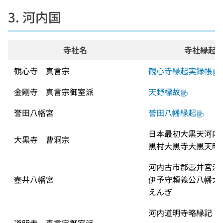
3. 河内国
寺社名
寺社縁起
観心寺　真言宗
観心寺縁起実録帳
金剛寺　真言宗御室派
天野標故
誉田八幡宮
誉田八幡縁起
日本最初大黒天河内
大黒寺　曹洞宗
黒村大黒寺大黒天略
河内古市郡壺井宮河
壺井八幡宮
伊予守頼義公八幡太
えんぎ
河内道明寺略縁記