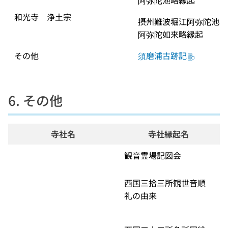
阿弥陀池略縁起
和光寺　浄土宗
摂州難波堀江阿弥陀池本
阿弥陀如来略縁起
その他
須磨浦古跡記
6. その他
寺社名
寺社縁起名
観音霊場記図会
西国三拾三所観世音順
礼の由来