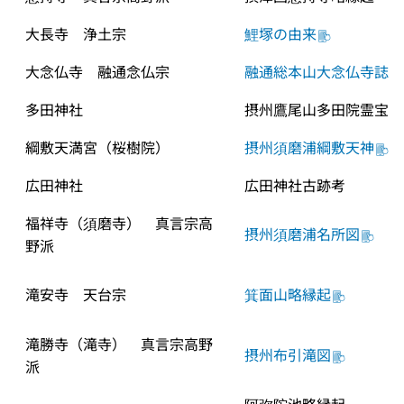
大長寺　浄土宗
鯉塚の由来
大念仏寺　融通念仏宗
融通総本山大念仏寺誌
多田神社
摂州鷹尾山多田院霊宝目
綱敷天満宮（桜樹院）
摂州須磨浦綱敷天神
広田神社
広田神社古跡考
福祥寺（須磨寺）　真言宗高
摂州須磨浦名所図
野派
滝安寺　天台宗
箕面山略縁起
滝勝寺（滝寺）　真言宗高野
摂州布引滝図
派