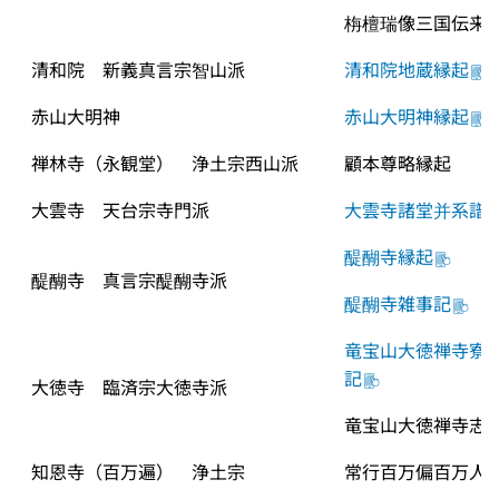
栴檀瑞像三国伝来
清和院　新義真言宗智山派
清和院地蔵縁起
赤山大明神
赤山大明神縁起
禅林寺（永観堂）　浄土宗西山派
顧本尊略縁起
大雲寺　天台宗寺門派
大雲寺諸堂并系譜
醍醐寺縁起
醍醐寺　真言宗醍醐寺派
醍醐寺雑事記
竜宝山大徳禅寺寮
記
大徳寺　臨済宗大徳寺派
竜宝山大徳禅寺志
知恩寺（百万遍）　浄土宗
常行百万偏百万人