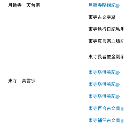
月輪寺　天台宗
月輪寺略縁記
東寺古文零聚
東寺執行日記私用
東寺真言宗血脈記
東寺長者並金剛峯
東寺塔供養記
東寺　真言宗
東寺塔供養記
東寺塔供養記
東寺百合古文書
東寺補任古文書