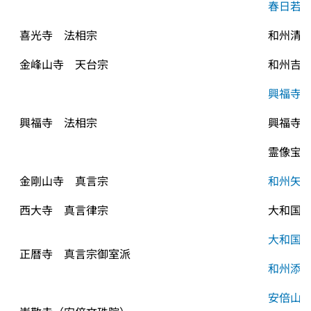
春日若
喜光寺　法相宗
和州清
金峰山寺　天台宗
和州吉
興福寺
興福寺　法相宗
興福寺
霊像宝
金剛山寺　真言宗
和州矢
西大寺　真言律宗
大和国
大和国
正暦寺　真言宗御室派
和州添
安倍山