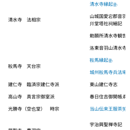
清水寺縁起
山城国愛宕郡音羽
清水寺　法相宗
幷堂塔社祠細記
勅願所清水寺観世
洛東音羽山清水寺
鞍馬縁起
鞍馬寺　天台宗
城州鞍馬寺兵法場
建仁寺　臨済宗建仁寺派
東山建仁寺志
高山寺　真言宗御室派
春日住吉御開帳ゑ
光勝寺（空也堂）　時宗
当山伝来王服茶筅
宇治興聖禅寺記