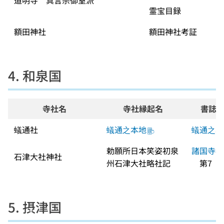
道明寺　真言宗御室派
霊宝目録
額田神社
額田神社考証
4. 和泉国
寺社名
寺社縁起名
書誌
蟻通社
蟻通之本地
蟻通之本
勅願所日本笑姿初泉
諸国寺社
石津大社神社
州石津大社略社記
　第7
5. 摂津国