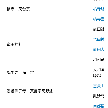
橘寺　天台宗
橘寺略
橘寺霊
龍田社
竜田神
竜田神社
龍田大
和州竜
大和国
誕生寺　浄土宗
縁起
志貴山
朝護孫子寺　真言宗高野派
毘沙門
南都招