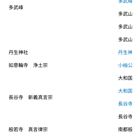
多武峰
多武峰
多武山
多武山
多武山
丹生神社
丹生神
如意輪寺　浄土宗
小楠公
大和国
大和国
長谷寺　新義真言宗
長谷寺
長谷寺
般若寺　真言律宗
南都般