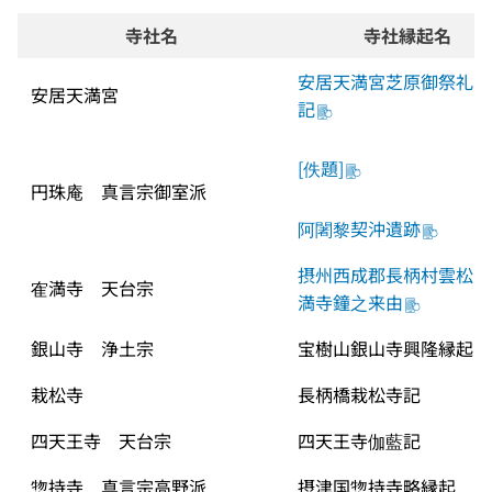
寺社名
寺社縁起名
安居天満宮芝原御祭礼略
安居天満宮
記
[佚題]
円珠庵　真言宗御室派
阿闍黎契沖遺跡
摂州西成郡長柄村雲松山
隺満寺　天台宗
満寺鐘之来由
銀山寺　浄土宗
宝樹山銀山寺興隆縁起
栽松寺
長柄橋栽松寺記
四天王寺　天台宗
四天王寺伽藍記
惣持寺　真言宗高野派
摂津国惣持寺略縁起