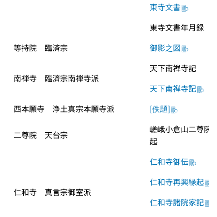
東寺文書
東寺文書年月録
等持院　臨済宗
御影之図
天下南禅寺記
南禅寺　臨済宗南禅寺派
天下南禅寺記
西本願寺　浄土真宗本願寺派
[佚題]
嵯峨小倉山二尊院
二尊院　天台宗
起
仁和寺御伝
仁和寺再興縁起
仁和寺　真言宗御室派
仁和寺諸院家記