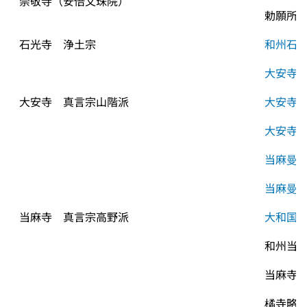
崇敬寺（安倍文珠院）
勅願所
石光寺　浄土宗
和州石
大安寺
大安寺　真言宗山階派
大安寺
大安寺
当麻曼
当麻曼
当麻寺　真言宗高野派
大和国
和州当摩
当麻寺
橘寺略