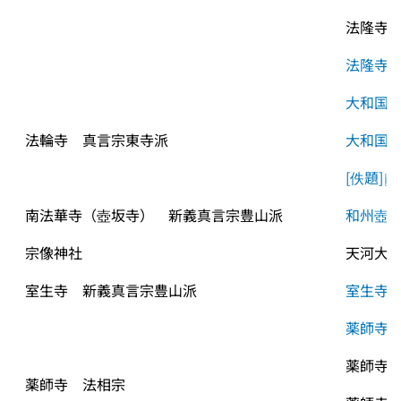
法隆寺
法隆寺
大和国
法輪寺　真言宗東寺派
大和国
[佚題]
南法華寺（壺坂寺）　新義真言宗豊山派
和州壺
宗像神社
天河大
室生寺　新義真言宗豊山派
室生寺
薬師寺
薬師寺
薬師寺　法相宗