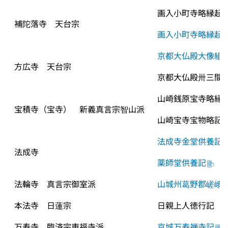
画入小町寺略縁起
補陀落寺　天台宗
画入小町寺略縁起
京都大仏殿大像組
方広寺　天台宗
京都大仏殿卅三間
山崎銭原宝寺略縁
宝積寺（宝寺）　新義真言宗智山派
山崎宝寺宝物略記
法成寺金堂供養記
法成寺
薬師堂供養記
法輪寺　真言宗御室派
山城州葛野郡嵯峨
本法寺　日蓮宗
日親上人徳行記
万寿寺　臨済宗東福寺派
京城万寿禅寺記