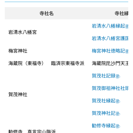
寺社名
寺社縁
岩清水八幡縁起
岩清水八幡宮
岩清水八幡宮護国
梅宮神社
梅宮神社徳略記
海蔵院（東福寺）　臨済宗東福寺派
海蔵院毘沙門天王
賀茂社記録
賀茂御祖神社社頭
賀茂神社
賀茂社縁起
賀茂神社記
勧修寺縁起
勧修寺　真言宗山階派