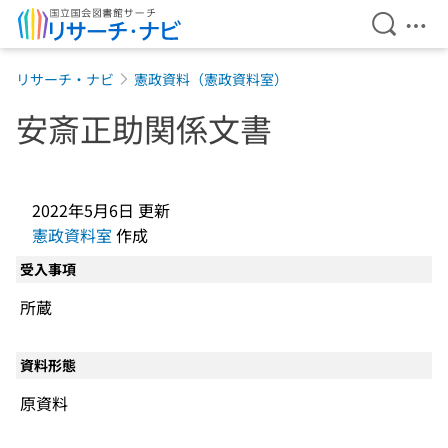
検索を開
メニ
本文へ移動
リサーチ・ナビ
憲政資料（憲政資料室）
安斎正助関係文書
2022年5月6日
更新
憲政資料室
作成
受入事項
所蔵
資料形態
原資料