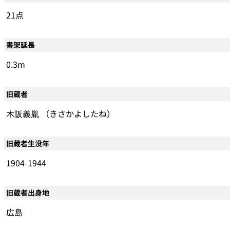
21点
書架延長
0.3m
旧蔵者
木阪義胤 （きさかよしたね）
旧蔵者生没年
1904-1944
旧蔵者出身地
広島