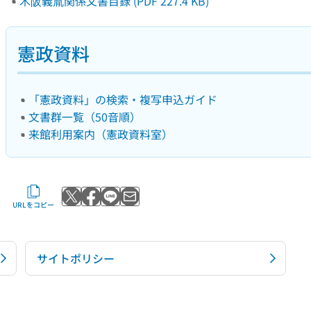
木阪義胤関係文書目録 (PDF 227.4 KB)
憲政資料
「憲政資料」の検索・複写申込ガイド
文書群一覧（50音順）
来館利用案内（憲政資料室）
Xでポストする
Facebookでシェアする
LINEで送る
メールで送る
URLをコピー
サイトポリシー