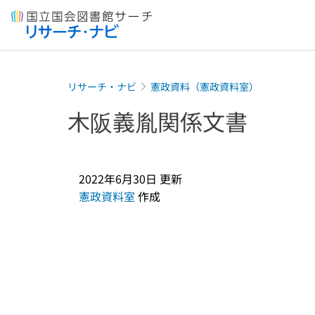
本文へ移動
リサーチ・ナビ
憲政資料（憲政資料室）
木阪義胤関係文書
2022年6月30日
更新
憲政資料室
作成