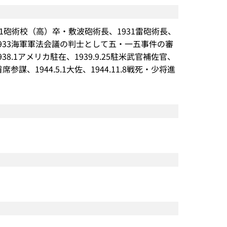
30.11砲術校（高）卒・敷波砲術長、1931雷砲術長、
卒、1933海軍軍法会議の判士として五・一五事件の審
938.1アメリカ駐在、1939.9.25駐米武官補佐官、
首席参謀、1944.5.1大佐、1944.11.8戦死・少将進