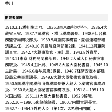
香川
旧蔵者履歴
1910.3.12香川生まれ。1936.3東京商科大学卒、1936.4大
蔵省入省、1937.7司税官 ・横浜税務署長、1938.6仙台税
務監督局関税部長、1939.5興亜院事務官・蒙疆連絡部経
済課主任、1940.10 興亜院経済部第2課、1941.12興亜院
調査官、1942.7大蔵事務官・主計局、1943.8外資局、
1943.11東京 財務局関税部長、1945.2大蔵大臣秘書官事
務取扱、1945.4主計局、1945.8大蔵大臣秘書官、1945.10
主計局、 1946.6給与局第3課長、1948.7経済安定本部建
設局公共事業課長、1949.6大蔵大臣秘書官事務取扱、
1950.5国税庁関税部消費税課長兼大蔵大臣秘書官事務取
扱、1950.8大蔵大臣秘書官事務取扱、1951.8～1951.10
米国出張、1951.11大蔵大臣秘書官、1952.9辞職、
1952.10～1980.6衆議院議員、1960.7内閣官房長官、
1962.7～1964.7外務大臣（第1次、2次池田内閣）、