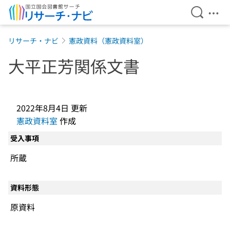
検索を開
メニ
本文へ移動
リサーチ・ナビ
憲政資料（憲政資料室）
大平正芳関係文書
2022年8月4日
更新
憲政資料室
作成
受入事項
所蔵
資料形態
原資料