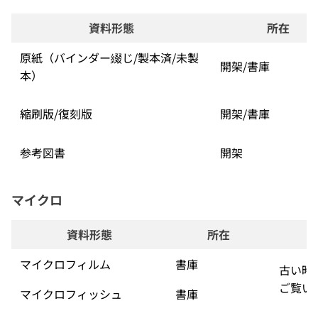
資料形態
所在
原紙（バインダー綴じ/製本済/未製
開架/書庫
本）
縮刷版/復刻版
開架/書庫
参考図書
開架
マイクロ
資料形態
所在
マイクロフィルム
書庫
古い時
ご覧い
マイクロフィッシュ
書庫