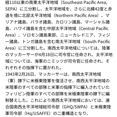
経110以東の南東太平洋地域（Southeast Pacific Area,
SEPA）に三分割し、太平洋地域を、さらに北緯42度と赤
道を境に北部太平洋地域（Northern Pacific Area）、マ
リアナ諸島、パラオ諸島、カロリン諸島、マーシャル諸
島、ハワイ諸島を含む中部太平洋地域（Central Pacific
Area）、ソロモン諸島東部、ニューカレドニア、フィジ
ー諸島、トンガ諸島を含む南太平洋地域（South Pacific
Area）に三分割した。南西太平洋地域については、陸軍
のマッカーサーが4月18日に司令官に任命され、太平洋地
域については、海軍のニミッツが司令官に任命され、そ
れぞれその指揮下に置かれた。
1943年2月26日、マッカーサーは、南西太平洋地域
（軍）隷下に米極東陸軍を復活させ、南西太平洋地域の
米陸軍のすべての部隊と米軍の指揮下に編入されていた
フィリピン陸軍のすべての部隊を米極東陸軍の隷下に編
制替えした。これにより南西太平洋地域においては、連
合国南西太平洋地域総司令部（GHQ/SWPA）と米極東陸
軍司令部（Hq/USAFFE）の二重構造となり、