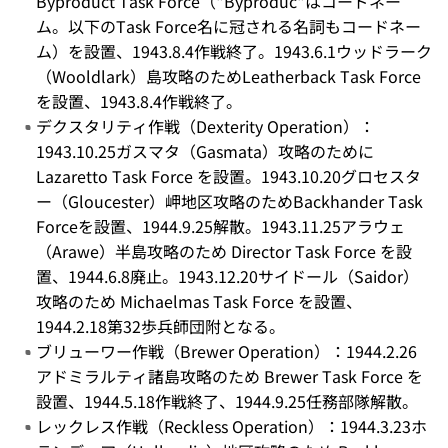
Byproduct Task Force（"Byproduc"はコードネー
ム。以下のTask Force名に冠される名詞もコードネー
ム）を設置、1943.8.4作戦終了。1943.6.1ウッドラーク
（Wooldlark）島攻略のためLeatherback Task Force
を設置、1943.8.4作戦終了。
デクスタリティ作戦（Dexterity Operation）：
1943.10.25ガスマタ（Gasmata）攻略のために
Lazaretto Task Force を設置。1943.10.20グロセスタ
ー（Gloucester）岬地区攻略のためBackhander Task
Forceを設置、1944.9.25解散。1943.11.25アラウェ
（Arawe）半島攻略のため Director Task Force を設
置、1944.6.8廃止。1943.12.20サイドール（Saidor）
攻略のため Michaelmas Task Force を設置、
1944.2.18第32歩兵師団附となる。
ブリューワー作戦（Brewer Operation）：1944.2.26
アドミラルティ諸島攻略のため Brewer Task Force を
設置、1944.5.18作戦終了、1944.9.25任務部隊解散。
レックレス作戦（Reckless Operation）：1944.3.23ホ