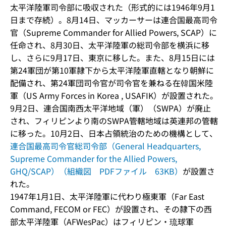
太平洋陸軍司令部に吸収された（形式的には1946年9月1
日まで存続）。8月14日、マッカーサーは連合国最高司令
官（Supreme Commander for Allied Powers, SCAP）に
任命され、8月30日、太平洋陸軍の総司令部を横浜に移
し、さらに9月17日、東京に移した。また、8月15日には
第24軍団が第10軍隷下から太平洋陸軍直轄となり朝鮮に
配備され、第24軍団司令官が司令官を兼ねる在韓国米陸
軍（US Army Forces in Korea , USAFIK）が設置された。
9月2日、連合国南西太平洋地域（軍）（SWPA）が廃止
され、フィリピンより南のSWPA管轄地域は英連邦の管轄
に移った。10月2日、日本占領統治のための機構として、
連合国最高司令官総司令部（General Headquarters,
Supreme Commander for the Allied Powers,
GHQ/SCAP）（組織図 PDFファイル 63KB）
が設置さ
れた。
1947年1月1日、太平洋陸軍に代わり極東軍（Far East
Command, FECOM or FEC）が設置され、その隷下の西
部太平洋陸軍（AFWesPac）はフィリピン・琉球軍