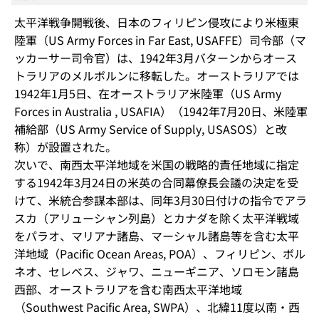
太平洋戦争開戦後、日本のフィリピン侵攻により米極東
陸軍（US Army Forces in Far East, USAFFE）司令部（マ
ッカーサー司令官）は、1942年3月バターンからオース
トラリアのメルボルンに移転した。オーストラリアでは
1942年1月5日、在オーストラリア米陸軍（US Army
Forces in Australia , USAFIA）（1942年7月20日、米陸軍
補給部（US Army Service of Supply, USASOS）と改
称）が設置された。
次いで、南西太平洋地域を米国の戦略的責任地域に指定
する1942年3月24日の米英の合同幕僚長会議の決定を受
けて、米統合参謀本部は、同年3月30日付けの指令でアラ
スカ（アリューシャン列島）とカナダを除く太平洋戦域
をパラオ、マリアナ諸島、マーシャル諸島等を含む太平
洋地域（Pacific Ocean Areas, POA）、フィリピン、ボル
ネオ、セレベス、ジャワ、ニューギニア、ソロモン諸島
西部、オーストラリアを含む南西太平洋地域
（Southwest Pacific Area, SWPA）、北緯11度以南・西