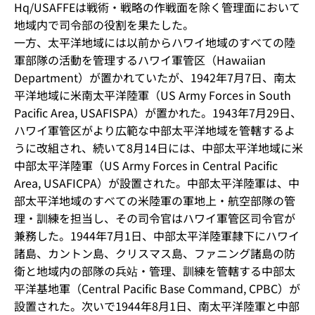
Hq/USAFFEは戦術・戦略の作戦面を除く管理面において
地域内で司令部の役割を果たした。
一方、太平洋地域には以前からハワイ地域のすべての陸
軍部隊の活動を管理するハワイ軍管区（Hawaiian
Department）が置かれていたが、1942年7月7日、南太
平洋地域に米南太平洋陸軍（US Army Forces in South
Pacific Area, USAFISPA）が置かれた。1943年7月29日、
ハワイ軍管区がより広範な中部太平洋地域を管轄するよ
うに改組され、続いて8月14日には、中部太平洋地域に米
中部太平洋陸軍（US Army Forces in Central Pacific
Area, USAFICPA）が設置された。中部太平洋陸軍は、中
部太平洋地域のすべての米陸軍の軍地上・航空部隊の管
理・訓練を担当し、その司令官はハワイ軍管区司令官が
兼務した。1944年7月1日、中部太平洋陸軍隷下にハワイ
諸島、カントン島、クリスマス島、ファニング諸島の防
衛と地域内の部隊の兵站・管理、訓練を管轄する中部太
平洋基地軍（Central Pacific Base Command, CPBC）が
設置された。次いで1944年8月1日、南太平洋陸軍と中部