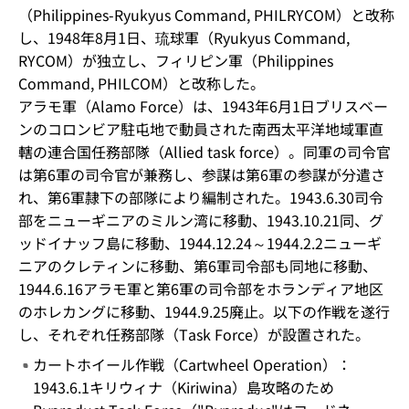
（Philippines-Ryukyus Command, PHILRYCOM）と改称
し、1948年8月1日、琉球軍（Ryukyus Command,
RYCOM）が独立し、フィリピン軍（Philippines
Command, PHILCOM）と改称した。
アラモ軍（Alamo Force）は、1943年6月1日ブリスベー
ンのコロンビア駐屯地で動員された南西太平洋地域軍直
轄の連合国任務部隊（Allied task force）。同軍の司令官
は第6軍の司令官が兼務し、参謀は第6軍の参謀が分遣さ
れ、第6軍隷下の部隊により編制された。1943.6.30司令
部をニューギニアのミルン湾に移動、1943.10.21同、グ
ッドイナッフ島に移動、1944.12.24～1944.2.2ニューギ
ニアのクレティンに移動、第6軍司令部も同地に移動、
1944.6.16アラモ軍と第6軍の司令部をホランディア地区
のホレカングに移動、1944.9.25廃止。以下の作戦を遂行
し、それぞれ任務部隊（Task Force）が設置された。
カートホイール作戦（Cartwheel Operation）：
1943.6.1キリウィナ（Kiriwina）島攻略のため