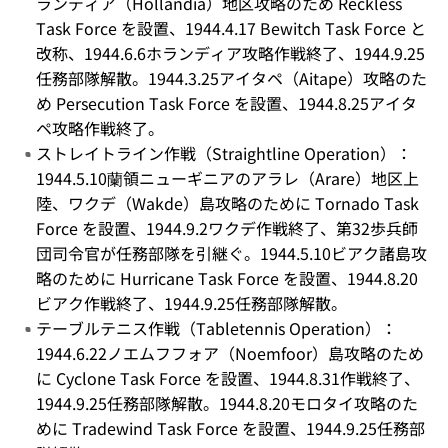
ランディア（Hollandia）地区攻略のため Reckless
Task Force を設置、1944.4.17 Bewitch Task Force と
改称、1944.6.6ホランディア攻略作戦終了、1944.9.25
任務部隊解散。1944.3.25アイタペ（Aitape）攻略のた
め Persecution Task Force を設置、1944.8.25アイタ
ペ攻略作戦終了。
ストレイトライン作戦（Straightline Operation）：
1944.5.10蘭領ニューギニアのアラレ（Arare）地区上
陸、ワクデ（Wakde）島攻略のために Tornado Task
Force を設置、1944.9.2ワクデ作戦終了、第32歩兵師
団司令官が任務部隊を引継ぐ。1944.5.10ビアク諸島攻
略のために Hurricane Task Force を設置、1944.8.20
ビアク作戦終了、1944.9.25任務部隊解散。
テーブルテニス作戦（Tabletennis Operation）：
1944.6.22ノエムフフォア（Noemfoor）島攻略のため
に Cyclone Task Force を設置、1944.8.31作戦終了、
1944.9.25任務部隊解散。1944.8.20モロタイ攻略のた
めに Tradewind Task Force を設置、1944.9.25任務部