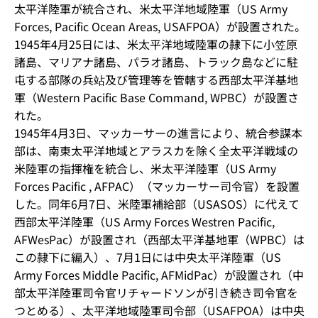
太平洋陸軍が統合され、米太平洋地域陸軍（US Army
Forces, Pacific Ocean Areas, USAFPOA）が設置された。
1945年4月25日には、米太平洋地域陸軍の隷下に小笠原
諸島、マリアナ諸島、パラオ諸島、トラック島などに駐
屯する部隊の兵站及び管理等を管轄する西部太平洋基地
軍（Western Pacific Base Command, WPBC）が設置さ
れた。
1945年4月3日、マッカーサーの進言により、統合参謀本
部は、南東太平洋地域とアラスカを除く全太平洋戦域の
米陸軍の指揮権を統合し、米太平洋陸軍（US Army
Forces Pacific , AFPAC）（マッカーサー司令官）を設置
した。同年6月7日、米陸軍補給部（USASOS）に代えて
西部太平洋陸軍（US Army Forces Westren Pacific,
AFWesPac）が設置され（西部太平洋基地軍（WPBC）は
この隷下に編入）、7月1日には中央太平洋陸軍（US
Army Forces Middle Pacific, AFMidPac）が設置され（中
部太平洋陸軍司令官リチャードソンが引き続き司令官を
つとめる）、太平洋地域陸軍司令部（USAFPOA）は中央