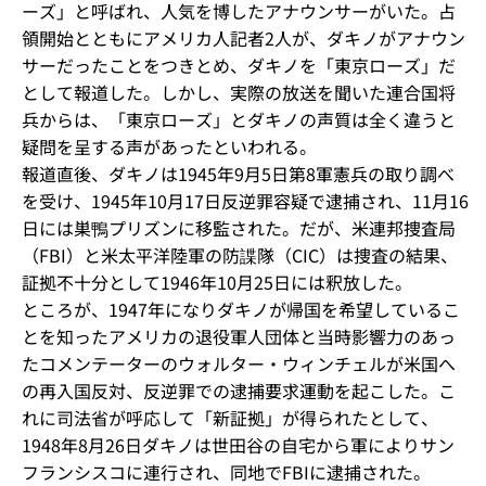
ーズ」と呼ばれ、人気を博したアナウンサーがいた。占
領開始とともにアメリカ人記者2人が、ダキノがアナウン
サーだったことをつきとめ、ダキノを「東京ローズ」だ
として報道した。しかし、実際の放送を聞いた連合国将
兵からは、「東京ローズ」とダキノの声質は全く違うと
疑問を呈する声があったといわれる。
報道直後、ダキノは1945年9月5日第8軍憲兵の取り調べ
を受け、1945年10月17日反逆罪容疑で逮捕され、11月16
日には巣鴨プリズンに移監された。だが、米連邦捜査局
（FBI）と米太平洋陸軍の防諜隊（CIC）は捜査の結果、
証拠不十分として1946年10月25日には釈放した。
ところが、1947年になりダキノが帰国を希望しているこ
とを知ったアメリカの退役軍人団体と当時影響力のあっ
たコメンテーターのウォルター・ウィンチェルが米国へ
の再入国反対、反逆罪での逮捕要求運動を起こした。こ
れに司法省が呼応して「新証拠」が得られたとして、
1948年8月26日ダキノは世田谷の自宅から軍によりサン
フランシスコに連行され、同地でFBIに逮捕された。