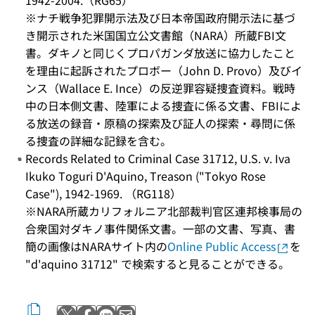
1942-2004.（RG65）
※ナチ戦争犯罪開示法及び日本帝国政府開示法に基づ
き開示された米国国立公文書館（NARA）所蔵FBI文
書。ダキノと同じくプロパガンダ放送に協力したこと
を理由に起訴されたプロボー（John D. Provo）及びイ
ンス（Wallace E. Ince）の反逆罪容疑捜査資料。戦時
中の日本側文書、陸軍による捜査に係る文書、FBIによ
る放送の録音・原稿の探索及び証人の探索・尋問に係
る捜査の詳細な記録を含む。
Records Related to Criminal Case 31712, U.S. v. Iva
Ikuko Toguri D'Aquino, Treason ("Tokyo Rose
Case"), 1942-1969. （RG118）
※NARA所蔵カリフォルニア北部裁判官区連邦検事局の
合衆国対ダキノ事件関係文書。一部の文書、写真、書
簡の画像はNARAサイト内の
Online Public Access
を
"d'aquino 31712" で検索すると見ることができる。