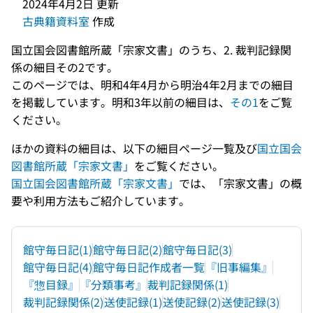
2024年4月2日
更新
古典籍資料室
作成
国立国会図書館所蔵「宗家文書」のうち、2. 裁判記録関
係の細目その2です。
このページでは、明和4年4月から明治4年2月までの細目
を掲載しています。明和3年以前の細目は、
その1
をご覧
ください。
ほかの資料の細目は、以下の細目ページ一覧及び
国立国会
図書館所蔵「宗家文書」
をご覧ください。
国立国会図書館所蔵「宗家文書」
では、「宗家文書」の概
要や利用方法もご紹介しています。
館守毎日記(1)
館守毎日記(2)
館守毎日記(3)
館守毎日記(4)
館守毎日記作成者一覧
『旧事編集』
『惣目録』
『分類事考』
裁判記録関係(1)
裁判記録関係(2)
送使記録(1)
送使記録(2)
送使記録(3)