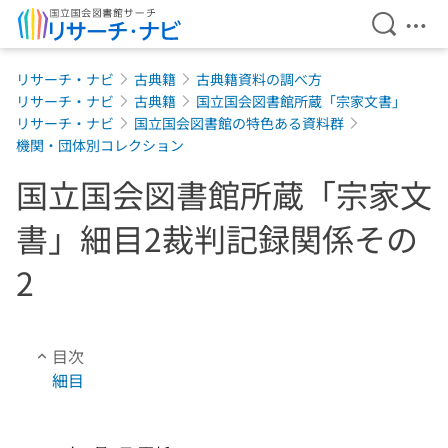
検索を開
メニ
本文へ移動
リサーチ・ナビ
古典籍
古典籍資料の調べ方
リサーチ・ナビ
古典籍
国立国会図書館所蔵「宗家文書」
リサーチ・ナビ
国立国会図書館の特色ある資料群
機関・団体別コレクション
国立国会図書館所蔵「宗家文
書」細目2裁判記録関係その
2
目次
細目