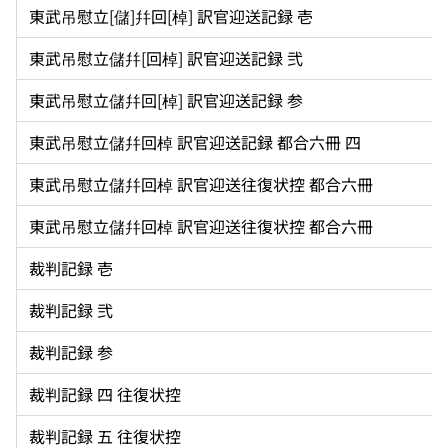
東武吊慰立[儲]幷回[棹] 訳官迎送記録 壱
東武吊慰立儲幷[回棹] 訳官迎送記録 弐
東武吊慰立儲幷回[棹] 訳官迎送記録 参
東武吊慰立儲幷回棹 訳官迎送記録 都合六冊 四
東武吊慰立儲幷回棹 訳官迎送往復状控 都合六冊
東武吊慰立儲幷回棹 訳官迎送往復状控 都合六冊
裁判記録 壱
裁判記録 弐
裁判記録 参
裁判記録 四 往復状控
裁判記録 五 往復状控