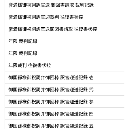
彦満様御祝詞訳官送 御図書請取 裁判記録
彦満様御祝詞訳官迎裁判 往復書状控
彦満様御祝詞訳官送御図書請取 往復書状控
年限 裁判記録
年限 裁判記録
年限裁判 往復書状控
御国孫様御祝詞幷御回棹 訳官迎送記録 壱
御国孫様御祝詞并御回棹 訳官迎送記録 弐
御国孫様御祝詞并御回棹 訳官迎送記録 参
御国孫様御祝詞并御回棹 訳官迎送記録 四
御国孫様御祝詞并御回棹 訳官迎送記録 五