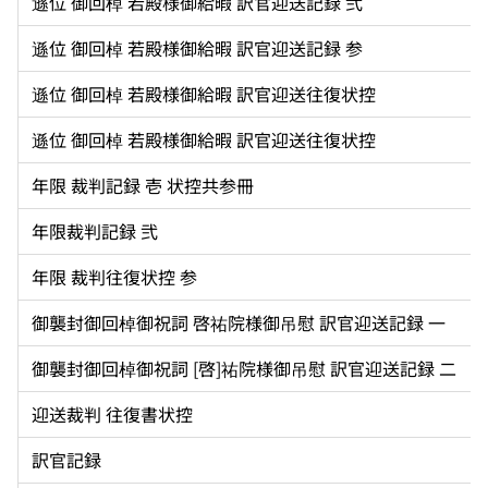
遜位 御回棹 若殿様御給暇 訳官迎送記録 弐
遜位 御回棹 若殿様御給暇 訳官迎送記録 参
遜位 御回棹 若殿様御給暇 訳官迎送往復状控
遜位 御回棹 若殿様御給暇 訳官迎送往復状控
年限 裁判記録 壱 状控共参冊
年限裁判記録 弐
年限 裁判往復状控 参
御襲封御回棹御祝詞 啓祐院様御吊慰 訳官迎送記録 一
御襲封御回棹御祝詞 [啓]祐院様御吊慰 訳官迎送記録 二
迎送裁判 往復書状控
訳官記録