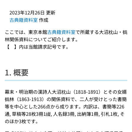
2023年12月26日
更新
古典籍資料室
作成
ここでは、東京本館
古典籍資料室
で所蔵する大沼枕山・鶴
林関係資料についてご紹介します。
【 】内は当館請求記号です。
1. 概要
幕末・明治期の漢詩人大沼枕山（1818-1891）とその女婿
鶴林（1863-1913）の関係資料で、二人が受けとった書簡
等を中心とした266点から成ります。内訳は、書簡等226
通, 草稿等28枚3冊1綴, 人名録3冊, 出納簿1冊, 引札1枚, そ
のほか3枚です。