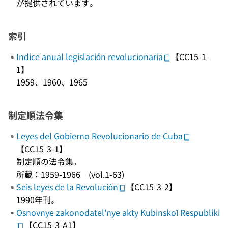
が提供されています。
索引
Indice anual legislación revolucionaria
【CC15-1-
1】
1959、1960、1965
制定順法令集
Leyes del Gobierno Revolucionario de Cuba
【CC15-3-1】
制定順の法令集。
所蔵：1959-1966 (vol.1-63)
Seis leyes de la Revolución
【CC15-3-2】
1990年刊。
Osnovnye zakonodatel'nye akty Kubinskoĭ Respubliki
【CC15-3-A1】