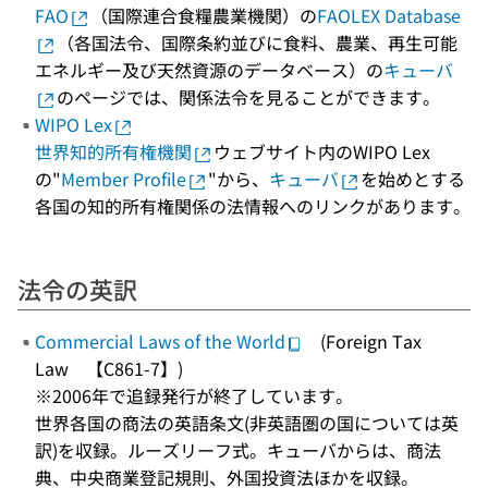
FAO
（国際連合食糧農業機関）の
FAOLEX Database
（各国法令、国際条約並びに食料、農業、再生可能
エネルギー及び天然資源のデータベース）の
キューバ
のページでは、関係法令を見ることができます。
WIPO Lex
世界知的所有権機関
ウェブサイト内のWIPO Lex
の"
Member Profile
"から、
キューバ
を始めとする
各国の知的所有権関係の法情報へのリンクがあります。
法令の英訳
Commercial Laws of the World
(Foreign Tax
Law 【C861-7】)
※2006年で追録発行が終了しています。
世界各国の商法の英語条文(非英語圏の国については英
訳)を収録。ルーズリーフ式。キューバからは、商法
典、中央商業登記規則、外国投資法ほかを収録。