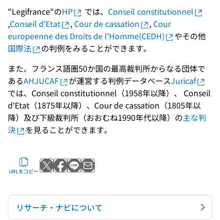
"Legifrance"の
HP
では、
Conseil constitutionnel
,
Conseil d'Etat
,
Cour de cassation
,
Cour
europeenne des Droits de l'Homme(CEDH)
やその他
国際法
の判例をみることができます。
また、フランス語圏50か国の最高裁判所からなる団体で
ある
AHJUCAF
が運営する判例データベース
Juricaf
では、Conseil constitutionnel（1958年以降）、 Conseil
d'Etat（1875年以降）、Cour de cassation（1805年以
降）及び下級裁判所（おおむね1990年代以降）の
主な判
決
を見ることができます。
Xでポストする
Facebookでシェアする
LINEで送る
メールで送る
URLをコピー
リサーチ・ナビについて