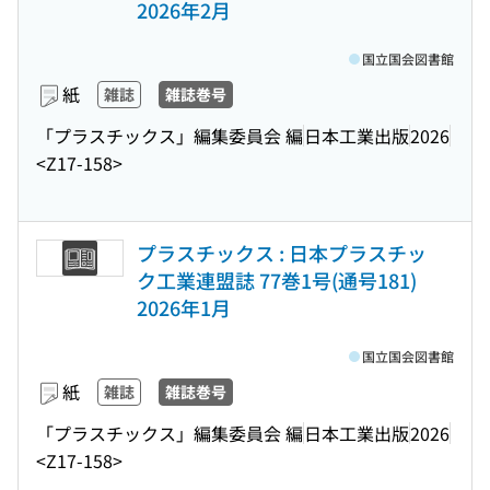
2026年2月
国立国会図書館
紙
雑誌
雑誌巻号
「プラスチックス」編集委員会 編
日本工業出版
2026
<Z17-158>
プラスチックス : 日本プラスチッ
ク工業連盟誌 77巻1号(通号181)
2026年1月
国立国会図書館
紙
雑誌
雑誌巻号
「プラスチックス」編集委員会 編
日本工業出版
2026
<Z17-158>