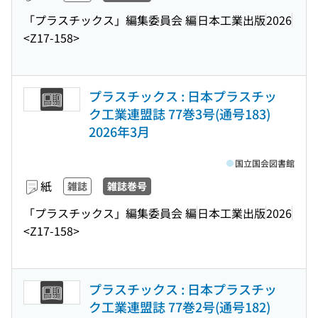
「プラスチックス」編集委員会 編
日本工業出版
2026
<Z17-158>
プラスチックス : 日本プラスチッ
ク工業連盟誌 77巻3号(通号183)
2026年3月
国立国会図書館
紙
雑誌
雑誌巻号
「プラスチックス」編集委員会 編
日本工業出版
2026
<Z17-158>
プラスチックス : 日本プラスチッ
ク工業連盟誌 77巻2号(通号182)