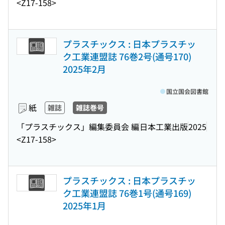
<Z17-158>
プラスチックス : 日本プラスチッ
ク工業連盟誌 76巻2号(通号170)
2025年2月
国立国会図書館
紙
雑誌
雑誌巻号
「プラスチックス」編集委員会 編
日本工業出版
2025
<Z17-158>
プラスチックス : 日本プラスチッ
ク工業連盟誌 76巻1号(通号169)
2025年1月