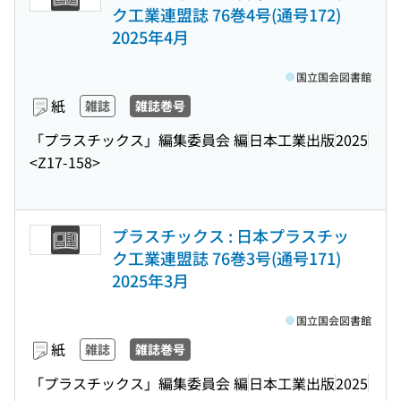
ク工業連盟誌 76巻4号(通号172)
2025年4月
国立国会図書館
紙
雑誌
雑誌巻号
「プラスチックス」編集委員会 編
日本工業出版
2025
<Z17-158>
プラスチックス : 日本プラスチッ
ク工業連盟誌 76巻3号(通号171)
2025年3月
国立国会図書館
紙
雑誌
雑誌巻号
「プラスチックス」編集委員会 編
日本工業出版
2025