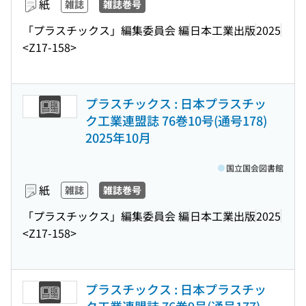
紙
雑誌
雑誌巻号
「プラスチックス」編集委員会 編
日本工業出版
2025
<Z17-158>
プラスチックス : 日本プラスチッ
ク工業連盟誌 76巻10号(通号178)
2025年10月
国立国会図書館
紙
雑誌
雑誌巻号
「プラスチックス」編集委員会 編
日本工業出版
2025
<Z17-158>
プラスチックス : 日本プラスチッ