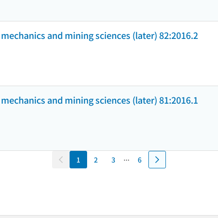
k mechanics and mining sciences (later) 82:2016.2
k mechanics and mining sciences (later) 81:2016.1
1
2
3
6