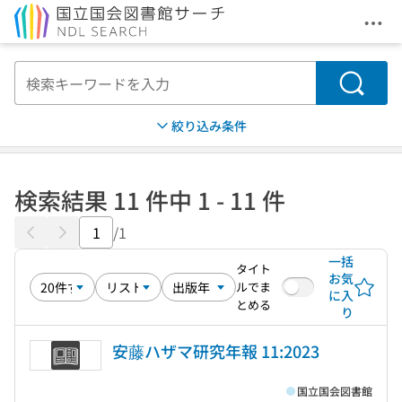
メニ
本文へ移動
検索
絞り込み条件
検索結果 11 件中 1 - 11 件
/1
一括
タイト
お気
ルでま
に入
とめる
り
安藤ハザマ研究年報 11:2023
国立国会図書館