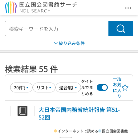
メニ
本文へ移動
検索
絞り込み条件
検索結果 55 件
一括
タイト
お気
ルでま
に入
とめる
り
大日本帝国内務省統計報告 第51-
52回
インターネットで読める
国立国会図書館