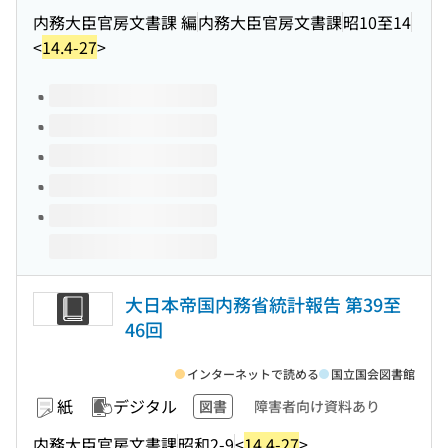
内務大臣官房文書課 編
内務大臣官房文書課
昭10至14
<
14.4-27
>
このタイトルの巻号
大日本帝国内務省統計報告 第39至
46回
インターネットで読める
国立国会図書館
紙
デジタル
図書
障害者向け資料あり
内務大臣官房文書課
昭和2-9
<
14.4-27
>