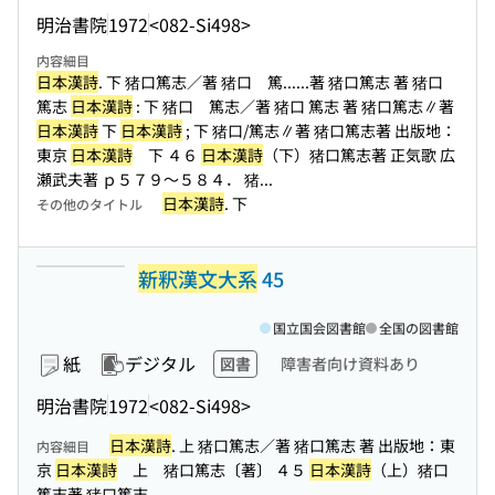
明治書院
1972
<082-Si498>
内容細目
日本漢詩
. 下 猪口篤志／著 猪口 篤...
...著 猪口篤志 著 猪口
篤志
日本漢詩
: 下 猪口 篤志／著 猪口 篤志 著 猪口篤志∥著
日本漢詩
下
日本漢詩
; 下 猪口/篤志∥著 猪口篤志著 出版地：
東京
日本漢詩
下 ４６
日本漢詩
（下）猪口篤志著 正気歌 広
瀬武夫著 ｐ５７９〜５８４． 猪...
日本漢詩
. 下
その他のタイトル
新釈漢文大系
45
国立国会図書館
全国の図書館
紙
デジタル
図書
障害者向け資料あり
明治書院
1972
<082-Si498>
日本漢詩
. 上 猪口篤志／著 猪口篤志 著 出版地：東
内容細目
京
日本漢詩
上 猪口篤志〔著〕 ４５
日本漢詩
（上）猪口
篤志著 猪口篤志