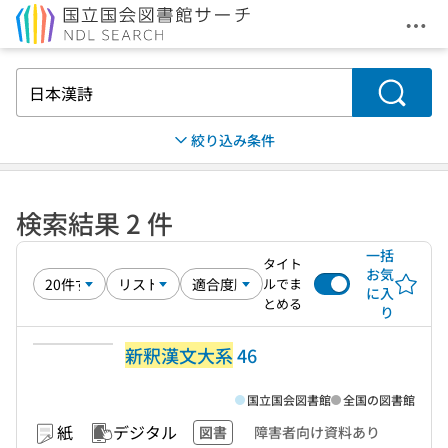
メニ
本文へ移動
検索
絞り込み条件
検索結果 2 件
一括
タイト
お気
ルでま
に入
とめる
り
新釈漢文大系
46
国立国会図書館
全国の図書館
紙
デジタル
図書
障害者向け資料あり