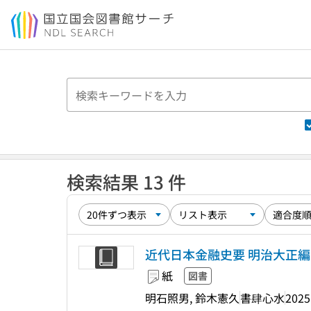
本文へ移動
検索結果 13 件
近代日本金融史要 明治大正編
紙
図書
明石照男, 鈴木憲久
書肆心水
2025