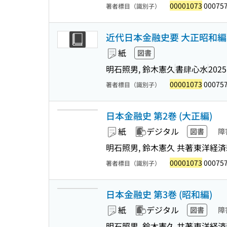
00001073
00075
著者標目（識別子）
近代日本金融史要 大正昭和編
紙
図書
明石照男, 鈴木憲久
書肆心水
2025
00001073
00075
著者標目（識別子）
日本金融史 第2巻 (大正編)
紙
デジタル
図書
障
明石照男, 鈴木憲久 共著
東洋経済
00001073
00075
著者標目（識別子）
日本金融史 第3巻 (昭和編)
紙
デジタル
図書
障
明石照男, 鈴木憲久 共著
東洋経済