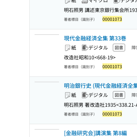
紙
マイクロ
デジタ
明石照男 講述
東京銀行集会所
19
00001073
著者標目（識別子）
現代金融経済全集 第33巻
紙
デジタル
図書
障
改造社
昭和10
<668-19>
00001073
著者標目（識別子）
明治銀行史 (現代金融経済全集 ;
紙
デジタル
図書
障
明石照男 著
改造社
1935
<338.21
00001073
著者標目（識別子）
[金融研究会]講演集 第8編