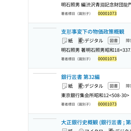
明石照男 編
渋沢青淵記念財団龍
00001073
著者標目（識別子）
支那事変下の物価政策概観
紙
デジタル
図書
障
明石照男 著
明石照男
昭和18
<337
00001073
著者標目（識別子）
銀行叢書 第32編
紙
デジタル
図書
障
東京銀行集会所
昭和12
<508-30>
00001073
著者標目（識別子）
大正銀行史概観 (銀行叢書 ; 第