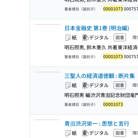
00001073
00075
著者標目（識別子）
日本金融史 第1巻 (明治編)
紙
デジタル
図書
障
明石照男, 鈴木憲久 共著
東洋経済
00001073
00075
著者標目（識別子）
三聖人の経済道徳観 : 断片集
紙
デジタル
図書
障
明石照男 編
渋沢青淵記念財団竜
00001073
著者標目（識別子）
青淵渋沢栄一 : 思想と言行
紙
デジタル
図書
障