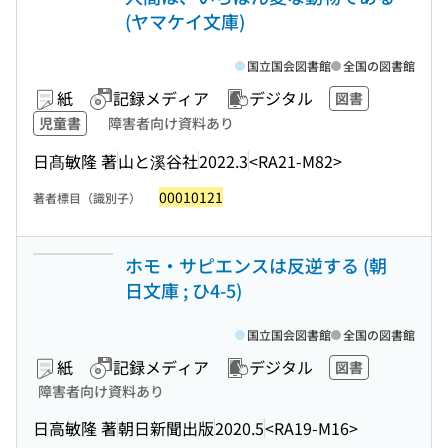
(ヤマケイ文庫)
国立国会図書館
全国の図書館
紙
記録メディア
デジタル
図書
児童書
障害者向け資料あり
日髙敏隆 著
山と溪谷社
2022.3
<RA21-M82>
00010121
著者標目（識別子）
ホモ・サピエンスは反逆する (朝
日文庫 ; ひ4-5)
国立国会図書館
全国の図書館
紙
記録メディア
デジタル
図書
障害者向け資料あり
日高敏隆 著
朝日新聞出版
2020.5
<RA19-M16>