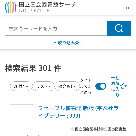
メニ
本文へ移動
検索
絞り込み条件
検索結果 301 件
一括
タイト
お気
ルでま
に入
とめる
り
ファーブル植物記 新版 (平凡社ラ
イブラリー ; 999)
国立国会図書館
全国の図書館