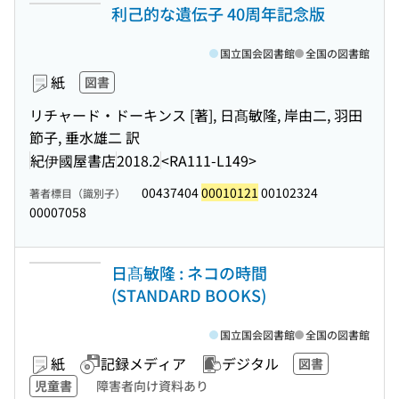
利己的な遺伝子 40周年記念版
国立国会図書館
全国の図書館
紙
図書
リチャード・ドーキンス [著], 日髙敏隆, 岸由二, 羽田
節子, 垂水雄二 訳
紀伊國屋書店
2018.2
<RA111-L149>
00437404
00010121
00102324
著者標目（識別子）
00007058
日髙敏隆 : ネコの時間
(STANDARD BOOKS)
国立国会図書館
全国の図書館
紙
記録メディア
デジタル
図書
児童書
障害者向け資料あり