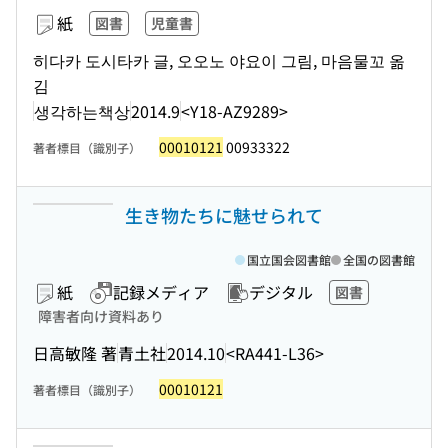
紙
図書
児童書
히다카 도시타카 글, 오오노 야요이 그림, 마음물꼬 옮
김
생각하는책상
2014.9
<Y18-AZ9289>
00010121
00933322
著者標目（識別子）
生き物たちに魅せられて
国立国会図書館
全国の図書館
紙
記録メディア
デジタル
図書
障害者向け資料あり
日高敏隆 著
青土社
2014.10
<RA441-L36>
00010121
著者標目（識別子）