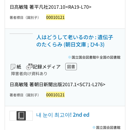
日髙敏隆 著
平凡社
2017.10
<RA19-L70>
00010121
著者標目（識別子）
人はどうして老いるのか : 遺伝子
のたくらみ (朝日文庫 ; ひ4-3)
国立国会図書館
全国の図書館
紙
記録メディア
図書
障害者向け資料あり
日高敏隆 著
朝日新聞出版
2017.1
<SC71-L276>
00010121
著者標目（識別子）
내 눈이 최고야! 2nd ed
国立国会図書館