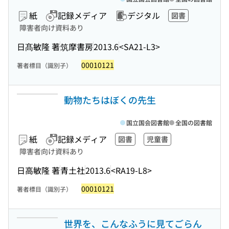
紙
記録メディア
デジタル
図書
障害者向け資料あり
日髙敏隆 著
筑摩書房
2013.6
<SA21-L3>
00010121
著者標目（識別子）
動物たちはぼくの先生
国立国会図書館
全国の図書館
紙
記録メディア
図書
児童書
障害者向け資料あり
日高敏隆 著
青土社
2013.6
<RA19-L8>
00010121
著者標目（識別子）
世界を、こんなふうに見てごらん