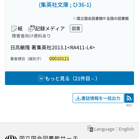
(集英社文庫 ; ひ36-1)
国立国会図書館
全国の図書館
紙
記録メディア
図書
障害者向け資料あり
日髙敏隆 著
集英社
2013.1
<RA411-L4>
00010121
著者標目（識別子）
もっと見る（21件目～）
書誌情報を一括出力
RSS
RSS
Language：English