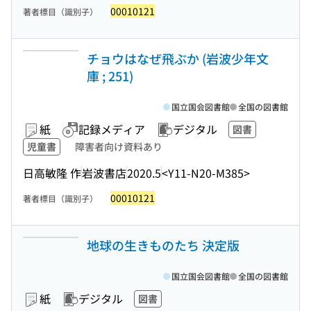
00010121
著者標目（識別子）
チョウはなぜ飛ぶか (岩波少年文
庫 ; 251)
国立国会図書館
全国の図書館
紙
記録メディア
デジタル
図書
児童書
障害者向け資料あり
日高敏隆 作
岩波書店
2020.5
<Y11-N20-M385>
00010121
著者標目（識別子）
地球の生きものたち 決定版
国立国会図書館
全国の図書館
紙
デジタル
図書