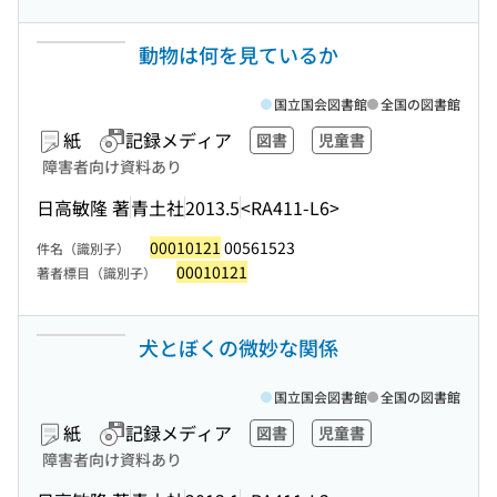
動物は何を見ているか
国立国会図書館
全国の図書館
紙
記録メディア
図書
児童書
障害者向け資料あり
日高敏隆 著
青土社
2013.5
<RA411-L6>
00010121
00561523
件名（識別子）
00010121
著者標目（識別子）
犬とぼくの微妙な関係
国立国会図書館
全国の図書館
紙
記録メディア
図書
児童書
障害者向け資料あり