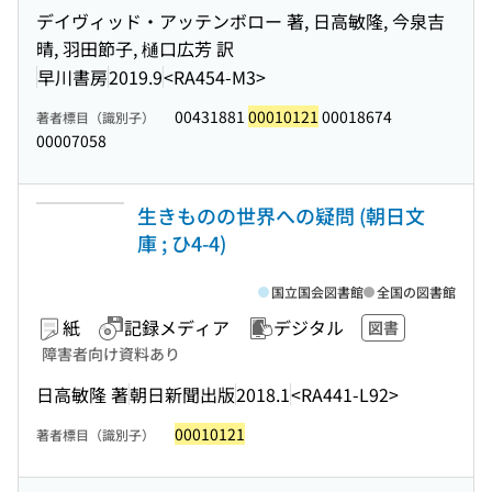
デイヴィッド・アッテンボロー 著, 日高敏隆, 今泉吉
晴, 羽田節子, 樋口広芳 訳
早川書房
2019.9
<RA454-M3>
00431881
00010121
00018674
著者標目（識別子）
00007058
生きものの世界への疑問 (朝日文
庫 ; ひ4-4)
国立国会図書館
全国の図書館
紙
記録メディア
デジタル
図書
障害者向け資料あり
日高敏隆 著
朝日新聞出版
2018.1
<RA441-L92>
00010121
著者標目（識別子）