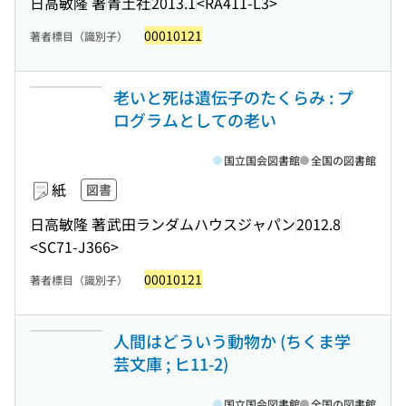
日高敏隆 著
青土社
2013.1
<RA411-L3>
00010121
著者標目（識別子）
老いと死は遺伝子のたくらみ : プ
ログラムとしての老い
国立国会図書館
全国の図書館
紙
図書
日高敏隆 著
武田ランダムハウスジャパン
2012.8
<SC71-J366>
00010121
著者標目（識別子）
人間はどういう動物か (ちくま学
芸文庫 ; ヒ11-2)
国立国会図書館
全国の図書館