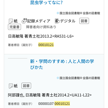
昆虫学ってなに?
国立国会図書館
全国の図書館
紙
記録メディア
デジタル
図書
児童書
障害者向け資料あり
日高敏隆 著
青土社
2013.2
<RA531-L6>
00010121
著者標目（識別子）
新・学問のすすめ : 人と人間の学
びかた
国立国会図書館
全国の図書館
紙
図書
阿部謹也, 日高敏隆 著
青土社
2014.2
<UA11-L22>
00000107
00010121
著者標目（識別子）