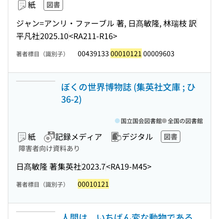
紙
図書
ジャン=アンリ・ファーブル 著, 日髙敏隆, 林瑞枝 訳
平凡社
2025.10
<RA211-R16>
00439133
00010121
00009603
著者標目（識別子）
ぼくの世界博物誌 (集英社文庫 ; ひ
36-2)
国立国会図書館
全国の図書館
紙
記録メディア
デジタル
図書
障害者向け資料あり
日髙敏隆 著
集英社
2023.7
<RA19-M45>
00010121
著者標目（識別子）
人間は、いちばん変な動物である