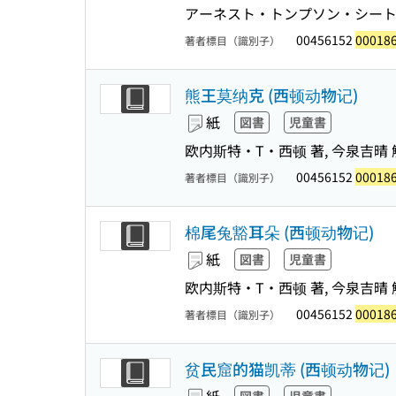
アーネスト・トンプソン・シートン 
00456152
00018
著者標目（識別子）
熊王莫纳克 (西顿动物记)
紙
図書
児童書
欧内斯特・T・西顿 著, 今泉吉晴 解
00456152
00018
著者標目（識別子）
棉尾兔豁耳朵 (西顿动物记)
紙
図書
児童書
欧内斯特・T・西顿 著, 今泉吉晴 
00456152
00018
著者標目（識別子）
贫民窟的猫凯蒂 (西顿动物记)