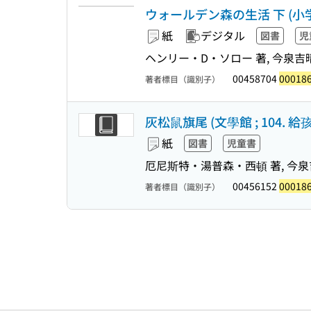
ウォールデン森の生活 下 (小学館
紙
デジタル
図書
児
ヘンリー・D・ソロー 著, 今泉吉
00458704
00018
著者標目（識別子）
灰松鼠旗尾 (文學館 ; 104. 給孩子的
紙
図書
児童書
厄尼斯特・湯普森・西頓 著, 今泉吉
00456152
00018
著者標目（識別子）