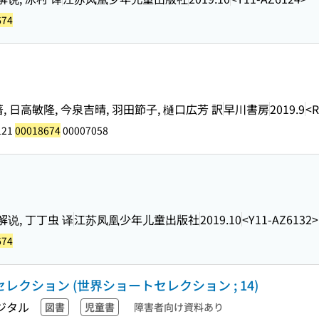
674
日高敏隆, 今泉吉晴, 羽田節子, 樋口広芳 訳
早川書房
2019.9
<R
121
00018674
00007058
解说, 丁丁虫 译
江苏凤凰少年儿童出版社
2019.10
<Y11-AZ6132>
674
レクション (世界ショートセレクション ; 14)
ジタル
図書
児童書
障害者向け資料あり