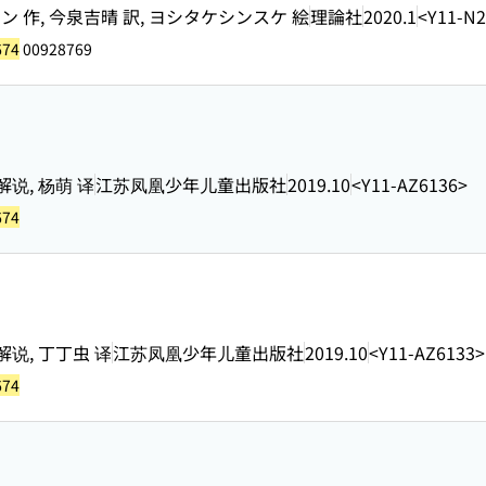
作, 今泉吉晴 訳, ヨシタケシンスケ 絵
理論社
2020.1
<Y11-N
674
00928769
说, 杨萌 译
江苏凤凰少年儿童出版社
2019.10
<Y11-AZ6136>
674
解说, 丁丁虫 译
江苏凤凰少年儿童出版社
2019.10
<Y11-AZ6133>
674