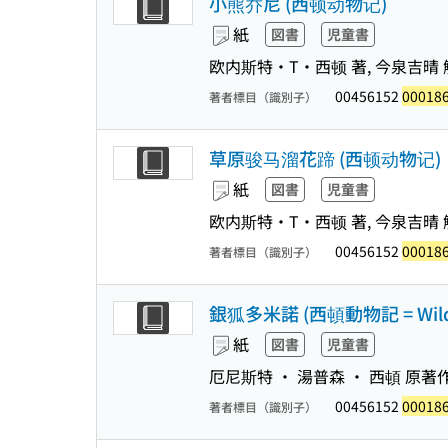
小熊乔尼 (西顿动物记)
紙
図書
児童書
欧内斯特・T・西顿 著, 今泉吉晴 解
00456152
00018
著者標目（識別子）
草原骏马溜花蹄 (西顿动物记)
紙
図書
児童書
欧内斯特・T・西顿 著, 今泉吉晴 解
00456152
00018
著者標目（識別子）
銀狐多米諾 (西頓動物記 = Wild ani
紙
図書
児童書
厄尼斯特 ・ 湯普森 ・ 西頓 原著作
00456152
00018
著者標目（識別子）