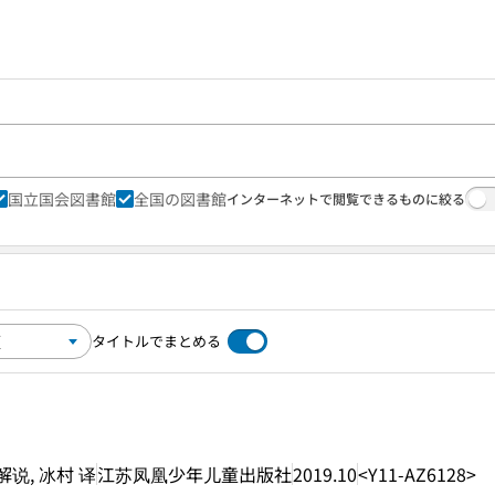
国立国会図書館
全国の図書館
インターネットで閲覧できるものに絞る
タイトルでまとめる
说, 冰村 译
江苏凤凰少年儿童出版社
2019.10
<Y11-AZ6128>