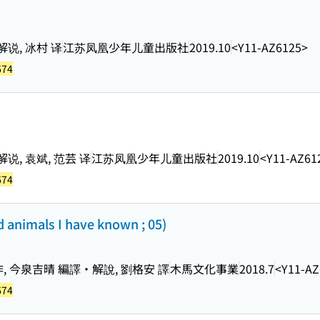
说, 冰村 译
江苏凤凰少年儿童出版社
2019.10
<Y11-AZ6125>
674
说, 袁斌, 范芸 译
江苏凤凰少年儿童出版社
2019.10
<Y11-AZ61
674
mals I have known ; 05)
, 今泉吉晴 編譯・解說, 劉格安 譯
木馬文化事業
2018.7
<Y11-AZ
674