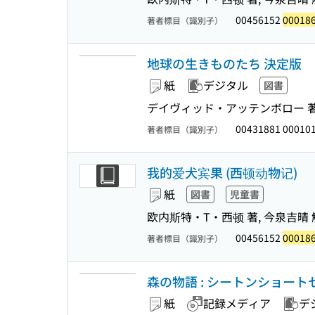
00456152
00018
著者標目（識別子）
地球の生きものたち 決定版
紙
デジタル
図書
デイヴィッド・アッテンボロー 著, 
00431881 00010
著者標目（識別子）
我的爱犬宾果 (西顿动物记)
紙
図書
児童書
欧内斯特・T・西顿 著, 今泉吉晴 
00456152
00018
著者標目（識別子）
森の物語 : シートンショートセ
紙
記録メディア
デ