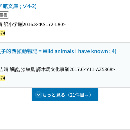
文庫 ; ソ4-2)
童書
晴 訳
小学館
2016.8
<KS172-L80>
674
西頓動物記 = Wild animals I have known ; 4)
晴 解說, 涂紋凰 譯
木馬文化事業
2017.6
<Y11-AZ5868>
674
もっと見る（21件目～）