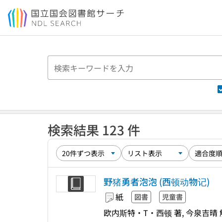
本文へ移動
検索結果 123 件
野猪勇者泡泡 (西顿动物记)
紙
図書
児童書
欧内斯特・T・西顿 著, 今泉吉晴 解