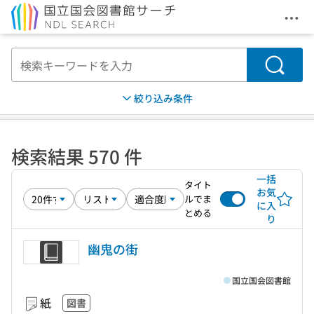
メニ
本文へ移動
検索
絞り込み条件
検索結果 570 件
一括
タイト
お気
ルでま
に入
とめる
り
幽鬼の街
国立国会図書館
紙
図書