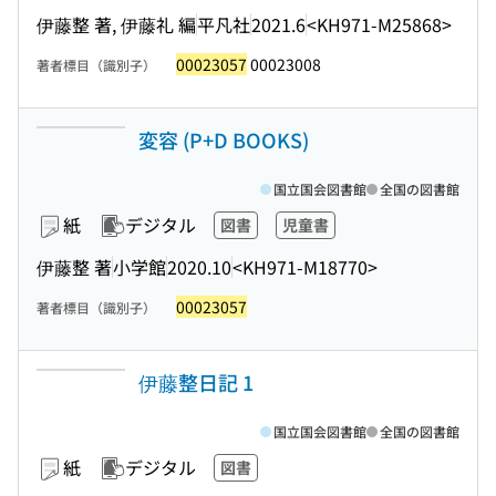
伊藤整 著, 伊藤礼 編
平凡社
2021.6
<KH971-M25868>
00023057
00023008
著者標目（識別子）
変容 (P+D BOOKS)
国立国会図書館
全国の図書館
紙
デジタル
図書
児童書
伊藤整 著
小学館
2020.10
<KH971-M18770>
00023057
著者標目（識別子）
伊藤整日記 1
国立国会図書館
全国の図書館
紙
デジタル
図書