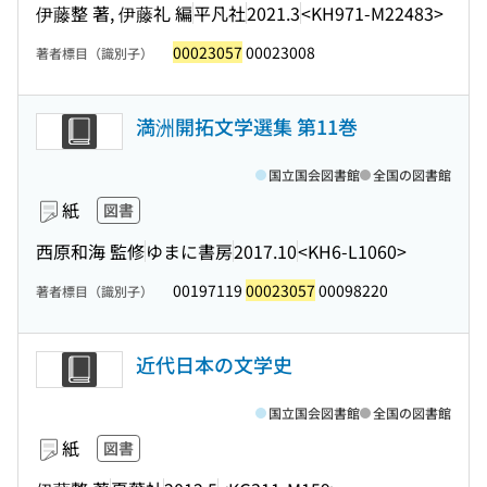
伊藤整 著, 伊藤礼 編
平凡社
2021.3
<KH971-M22483>
00023057
00023008
著者標目（識別子）
満洲開拓文学選集 第11巻
国立国会図書館
全国の図書館
紙
図書
西原和海 監修
ゆまに書房
2017.10
<KH6-L1060>
00197119
00023057
00098220
著者標目（識別子）
近代日本の文学史
国立国会図書館
全国の図書館
紙
図書