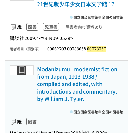
21世紀版少年少女日本文学館 17
国立国会図書館
全国の図書館
紙
図書
児童書
障害者向け資料あり
講談社
2009.4
<Y8-N09-J539>
00062203 00088658
00023057
著者標目（識別子）
Modanizumu : modernist fiction
from Japan, 1913-1938 /
compiled and edited, with
introductions and commentary,
by William J. Tyler.
国立国会図書館
全国の図書館
紙
図書
University of Hawaiʻi Press
c2008.
<KH6-B28>