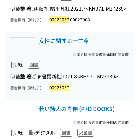
伊藤整 著, 伊藤礼 編
平凡社
2021.7
<KH971-M27239>
00023057
00023008
著者標目（識別子）
女性に関する十二章
国立国会図書館
全国の図書館
紙
図書
伊藤整 著
ごま書房新社
2021.8
<KH971-M27230>
00023057
著者標目（識別子）
若い詩人の肖像 (P+D BOOKS)
国立国会図書館
全国の図書館
紙
デジタル
図書
児童書