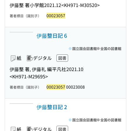
伊藤整 著
小学館
2021.12
<KH971-M30520>
00023057
著者標目（識別子）
伊藤整日記 6
国立国会図書館
全国の図書館
紙
デジタル
図書
伊藤整 著, 伊藤礼 編
平凡社
2021.10
<KH971-M29695>
00023057
00023008
著者標目（識別子）
伊藤整日記 2
国立国会図書館
全国の図書館
紙
デジタル
図書