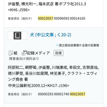
伊藤整, 横光利一, 福永武彦 著
ポプラ社
2011.3
<KH6-J596>
00023057
00096093 00014165
著者標目（識別子）
犬 (中公文庫 ; く20-2)
国立国会図書館
全国の図書館
紙
記録メディア
図書
障害者向け資料あり
阿部知二, 網野菊, 伊藤整, 川端康成, 幸田文, 志賀直哉,
徳川夢聲, 長谷川如是閑, 林芙美子, クラフト・エヴィ
ング商會 著
中央公論新社
2009.12
<KH17-J196>
00000293 00001740
00023057
著者標目（識別子）