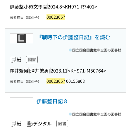
伊藤整
小樽文學舎
2024.8
<KH971-R7401>
00023057
著者標目（識別子）
『戦時下の伊藤整日記』を読む
国立国会図書館
全国の図書館
紙
図書
澤井繁男
[澤井繁男]
2023.11
<KH971-M50764>
00023057
00155808
著者標目（識別子）
伊藤整日記 8
国立国会図書館
全国の図書館
紙
デジタル
図書