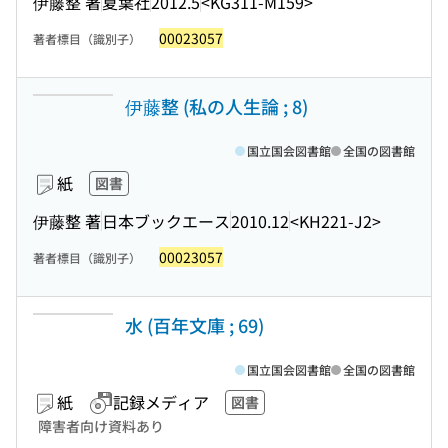
伊藤整 著
夏葉社
2012.5
<KG311-M159>
00023057
著者標目（識別子）
伊藤整 (私の人生論 ; 8)
国立国会図書館
全国の図書館
紙
図書
伊藤整 著
日本ブックエース
2010.12
<KH221-J2>
00023057
著者標目（識別子）
水 (百年文庫 ; 69)
国立国会図書館
全国の図書館
紙
記録メディア
図書
障害者向け資料あり