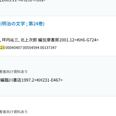
明治の文学 ; 第24巻)
, 坪内祐三, 北上次郎 編
筑摩書房
2001.12
<KH6-G724>
823
00040407 00554594 00137347
害者向け資料あり
 編
臨川書店
1997.2
<KH231-E467>
害者向け資料あり