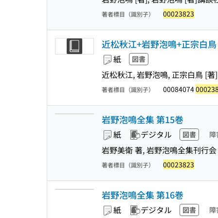
00023823
著者標目（識別子）
近松秋江+岩野泡鳴+正宗白鳥 (
紙
図書
近松秋江, 岩野泡鳴, 正宗白鳥 [著]
00084074
00023
著者標目（識別子）
岩野泡鳴全集 第15巻
紙
デジタル
図書
障
岩野美衛 著, 岩野泡鳴全集刊行会
00023823
著者標目（識別子）
岩野泡鳴全集 第16巻
紙
デジタル
図書
障