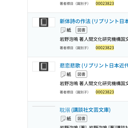
00023823
著者標目（識別子）
新体詩の作法 (リプリント日本近代
紙
図書
岩野泡鳴 著
人間文化研究機構国
00023823
著者標目（識別子）
悲恋悲歌 (リプリント日本近代文学
紙
図書
岩野泡鳴 著
人間文化研究機構国
00023823
著者標目（識別子）
耽溺 (講談社文芸文庫)
紙
図書
岩野泡鳴 [著], 岩野泡鳴 [著]
講談