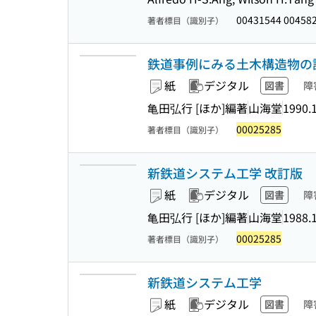
00431544 00458
著者標目（識別子）
鉄道事例にみる土木構造物の
紙
デジタル
図書
障
亀田弘行 [ほか]編著
山海堂
1990.
00025285
著者標目（識別子）
新鉄道システム工学 改訂版
紙
デジタル
図書
障
亀田弘行 [ほか]編著
山海堂
1988.
00025285
著者標目（識別子）
新鉄道システム工学
紙
デジタル
図書
障