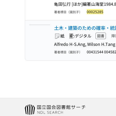
亀田弘行 [ほか]編著
山海堂
1984.
00025285
著者標目（識別子）
土木・建築のための確率・統
紙
デジタル
図書
障
Alfredo H-S.Ang, Wilson H.
00431544 00458
著者標目（識別子）