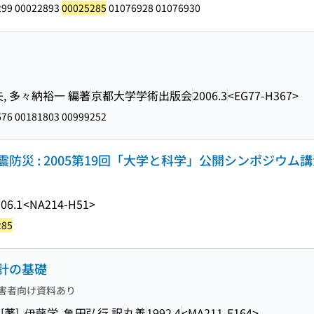
299 00022893
00025285
01076928 01076930
夫, 多々納裕一 編著
京都大学学術出版会
2006.3
<EG77-H367>
76 00181803 00999252
防災 : 2005第19回「大学と科学」公開シンポジウム
06.1
<NA214-H51>
285
計の基礎
害者向け資料あり
ang [著], 伊藤学, 亀田弘行 訳
丸善
1992.4
<MA211-E164>