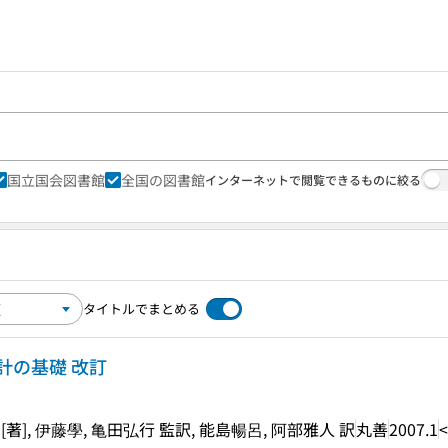
国立国会図書館
全国の図書館
インターネットで閲覧できるものに絞る
タイトルでまとめる
計の基礎 改訂
H.Tang [著], 伊藤學, 亀田弘行 監訳, 能島暢呂, 阿部雅人 訳
丸善
2007.1