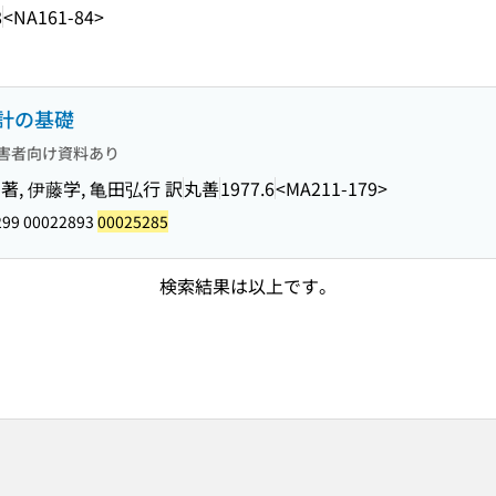
8
<NA161-84>
計の基礎
害者向け資料あり
Tang 著, 伊藤学, 亀田弘行 訳
丸善
1977.6
<MA211-179>
299 00022893
00025285
検索結果は以上です。