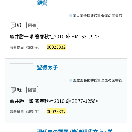
親鸞
国立国会図書館
全国の図書館
紙
図書
亀井勝一郎 著
春秋社
2010.6
<HM163-J97>
00025332
著者標目（識別子）
聖徳太子
国立国会図書館
全国の図書館
紙
図書
亀井勝一郎 著
春秋社
2010.6
<GB77-J256>
00025332
著者標目（識別子）
現代史の課題 (岩波現代文庫 ; 学