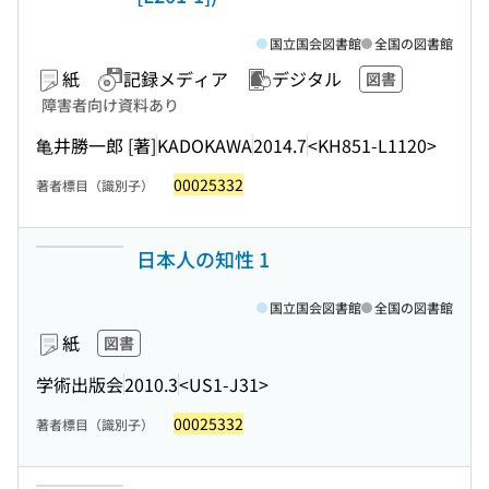
国立国会図書館
全国の図書館
紙
記録メディア
デジタル
図書
障害者向け資料あり
亀井勝一郎 [著]
KADOKAWA
2014.7
<KH851-L1120>
00025332
著者標目（識別子）
日本人の知性 1
国立国会図書館
全国の図書館
紙
図書
学術出版会
2010.3
<US1-J31>
00025332
著者標目（識別子）