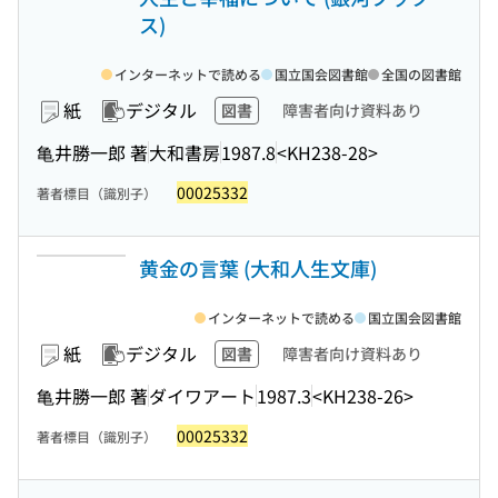
ス)
インターネットで読める
国立国会図書館
全国の図書館
紙
デジタル
図書
障害者向け資料あり
亀井勝一郎 著
大和書房
1987.8
<KH238-28>
00025332
著者標目（識別子）
黄金の言葉 (大和人生文庫)
インターネットで読める
国立国会図書館
紙
デジタル
図書
障害者向け資料あり
亀井勝一郎 著
ダイワアート
1987.3
<KH238-26>
00025332
著者標目（識別子）