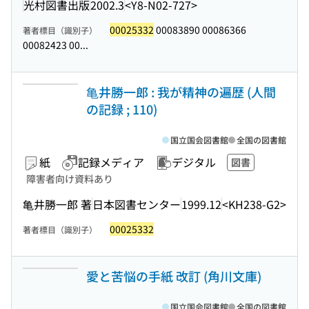
光村図書出版
2002.3
<Y8-N02-727>
00025332
00083890 00086366
著者標目（識別子）
00082423 00...
亀井勝一郎 : 我が精神の遍歴 (人間
の記録 ; 110)
国立国会図書館
全国の図書館
紙
記録メディア
デジタル
図書
障害者向け資料あり
亀井勝一郎 著
日本図書センター
1999.12
<KH238-G2>
00025332
著者標目（識別子）
愛と苦悩の手紙 改訂 (角川文庫)
国立国会図書館
全国の図書館