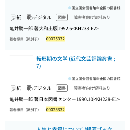
国立国会図書館
全国の図書館
紙
デジタル
図書
障害者向け資料あり
亀井勝一郎 著
大和出版
1992.6
<KH238-E2>
00025332
著者標目（識別子）
転形期の文学 (近代文芸評論叢書 ;
7)
国立国会図書館
全国の図書館
紙
デジタル
図書
障害者向け資料あり
亀井勝一郎 著
日本図書センター
1990.10
<KH238-E1>
00025332
著者標目（識別子）
人生と幸福について (銀河ブック