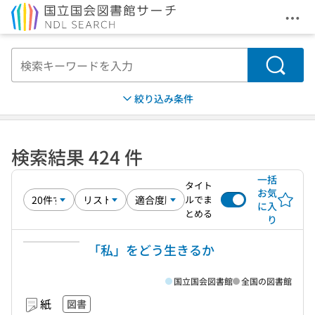
メニ
本文へ移動
検索
絞り込み条件
検索結果 424 件
一括
タイト
お気
ルでま
に入
とめる
り
「私」をどう生きるか
国立国会図書館
全国の図書館
紙
図書