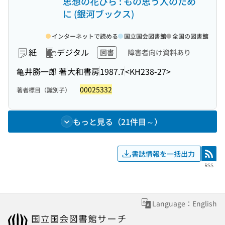
思想の花びら : もの思う人のため
に (銀河ブックス)
インターネットで読める
国立国会図書館
全国の図書館
紙
デジタル
図書
障害者向け資料あり
亀井勝一郎 著
大和書房
1987.7
<KH238-27>
00025332
著者標目（識別子）
もっと見る（21件目～）
書誌情報を一括出力
RSS
RSS
Language：English