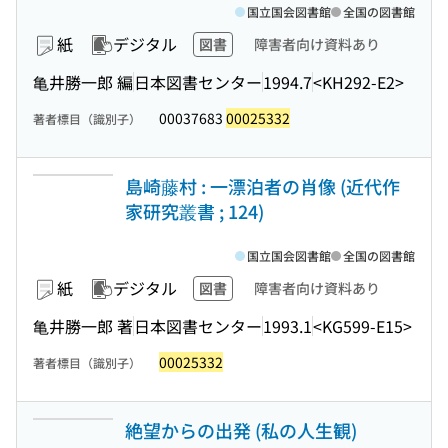
国立国会図書館
全国の図書館
紙
デジタル
図書
障害者向け資料あり
亀井勝一郎 編
日本図書センター
1994.7
<KH292-E2>
00037683
00025332
著者標目（識別子）
島崎藤村 : 一漂泊者の肖像 (近代作
家研究叢書 ; 124)
国立国会図書館
全国の図書館
紙
デジタル
図書
障害者向け資料あり
亀井勝一郎 著
日本図書センター
1993.1
<KG599-E15>
00025332
著者標目（識別子）
絶望からの出発 (私の人生観)