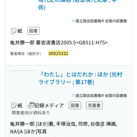
術)
国立国会図書館
全国の図書館
紙
図書
亀井勝一郎 著
岩波書店
2005.5
<GB511-H75>
00025332
著者標目（識別子）
「わたし」とはだれか : ほか (光村
ライブラリー ; 第17巻)
国立国会図書館
全国の図書館
紙
記録メディア
図書
児童書
障害者向け資料あり
亀井勝一郎 [ほか]著, 手塚治虫, 司修, 谷俊彦 挿画,
NASA [ほか]写真