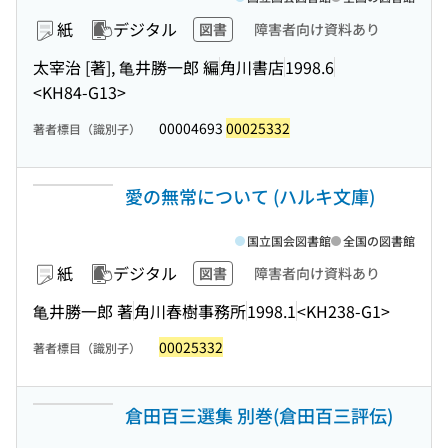
紙
デジタル
図書
障害者向け資料あり
太宰治 [著], 亀井勝一郎 編
角川書店
1998.6
<KH84-G13>
00004693
00025332
著者標目（識別子）
愛の無常について (ハルキ文庫)
国立国会図書館
全国の図書館
紙
デジタル
図書
障害者向け資料あり
亀井勝一郎 著
角川春樹事務所
1998.1
<KH238-G1>
00025332
著者標目（識別子）
倉田百三選集 別巻(倉田百三評伝)