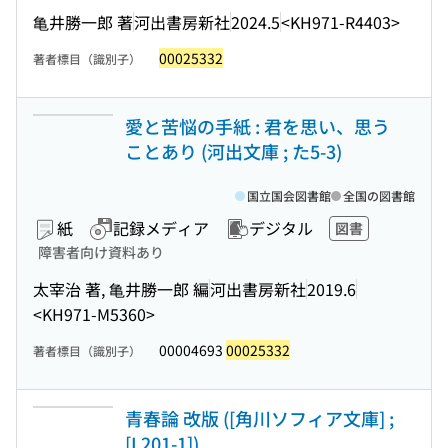
亀井勝一郎 著
河出書房新社
2024.5
<KH971-R4403>
00025332
著者標目（識別子）
愛と苦悩の手紙 : 君を思い、思う
ことあり (河出文庫 ; た5-3)
国立国会図書館
全国の図書館
紙
記録メディア
デジタル
図書
障害者向け資料あり
太宰治 著, 亀井勝一郎 編
河出書房新社
2019.6
<KH971-M5360>
00004693
00025332
著者標目（識別子）
青春論 改版 ([角川ソフィア文庫] ;
[L201-1])