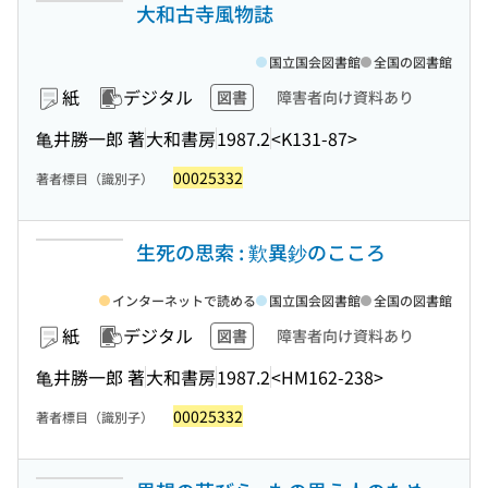
大和古寺風物誌
国立国会図書館
全国の図書館
紙
デジタル
図書
障害者向け資料あり
亀井勝一郎 著
大和書房
1987.2
<K131-87>
00025332
著者標目（識別子）
生死の思索 : 歎異鈔のこころ
インターネットで読める
国立国会図書館
全国の図書館
紙
デジタル
図書
障害者向け資料あり
亀井勝一郎 著
大和書房
1987.2
<HM162-238>
00025332
著者標目（識別子）