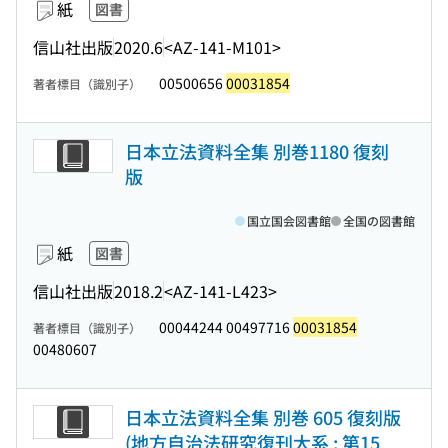
紙
図書
信山社出版
2020.6
<AZ-141-M101>
00500656
00031854
著者標目（識別子）
日本立法資料全集 別巻1180 復刻
版
国立国会図書館
全国の図書館
紙
図書
信山社出版
2018.2
<AZ-141-L423>
00044244 00497716
00031854
著者標目（識別子）
00480607
日本立法資料全集 別巻 605 復刻版
(地方自治法研究復刊大系 ; 第15