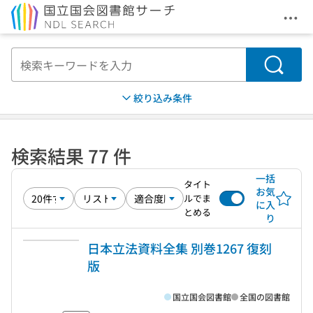
メニ
本文へ移動
検索
絞り込み条件
検索結果 77 件
一括
タイト
お気
ルでま
に入
とめる
り
日本立法資料全集 別巻1267 復刻
版
国立国会図書館
全国の図書館