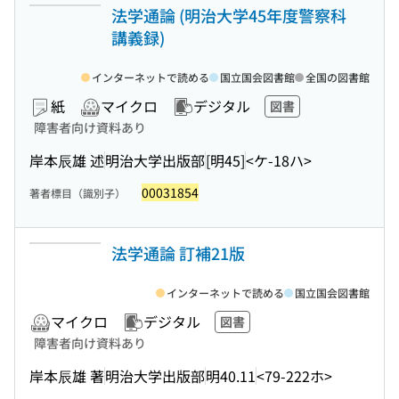
法学通論 (明治大学45年度警察科
講義録)
インターネットで読める
国立国会図書館
全国の図書館
紙
マイクロ
デジタル
図書
障害者向け資料あり
岸本辰雄 述
明治大学出版部
[明45]
<ケ-18ハ>
00031854
著者標目（識別子）
法学通論 訂補21版
インターネットで読める
国立国会図書館
マイクロ
デジタル
図書
障害者向け資料あり
岸本辰雄 著
明治大学出版部
明40.11
<79-222ホ>