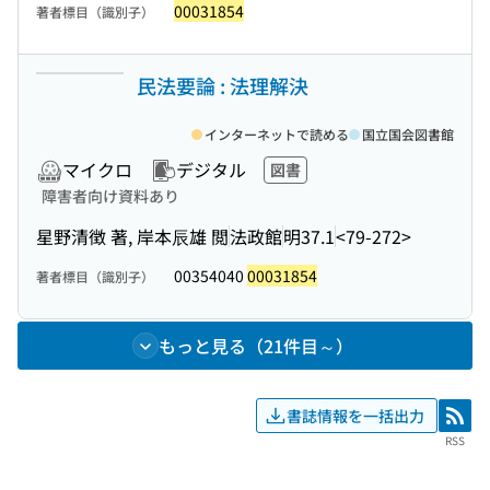
00031854
著者標目（識別子）
民法要論 : 法理解決
インターネットで読める
国立国会図書館
マイクロ
デジタル
図書
障害者向け資料あり
星野清徴 著, 岸本辰雄 閲
法政館
明37.1
<79-272>
00354040
00031854
著者標目（識別子）
もっと見る（21件目～）
書誌情報を一括出力
RSS
RSS