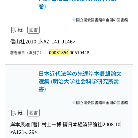
巻)
国立国会図書館
全国の図書館
紙
図書
信山社
2010.1
<AZ-141-J146>
00031854
00510448
著者標目（識別子）
日本近代法学の先達岸本辰雄論文
選集 (明治大学社会科学研究所叢
書)
国立国会図書館
全国の図書館
紙
図書
岸本辰雄 [著], 村上一博 編
日本経済評論社
2008.10
<A121-J29>