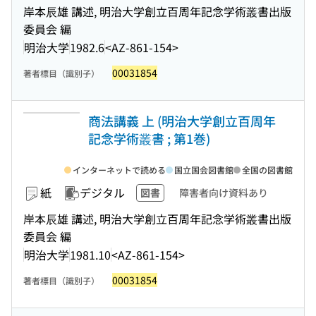
岸本辰雄 講述, 明治大学創立百周年記念学術叢書出版
委員会 編
明治大学
1982.6
<AZ-861-154>
00031854
著者標目（識別子）
商法講義 上 (明治大学創立百周年
記念学術叢書 ; 第1巻)
インターネットで読める
国立国会図書館
全国の図書館
紙
デジタル
図書
障害者向け資料あり
岸本辰雄 講述, 明治大学創立百周年記念学術叢書出版
委員会 編
明治大学
1981.10
<AZ-861-154>
00031854
著者標目（識別子）