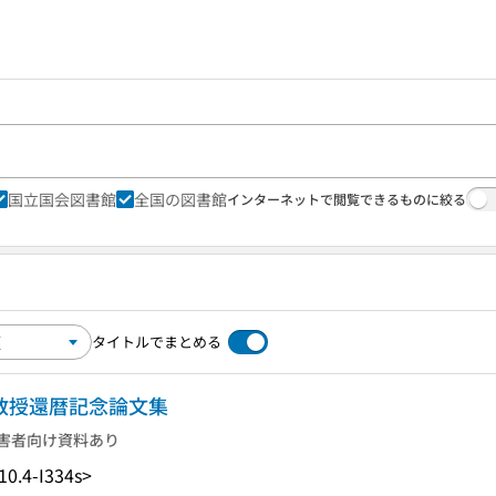
国立国会図書館
全国の図書館
インターネットで閲覧できるものに絞る
タイトルでまとめる
浄教授還暦記念論文集
害者向け資料あり
10.4-I334s>