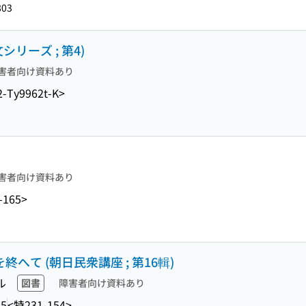
803
リーズ ; 第4)
害者向け資料あり
2-Ty9962t-K>
害者向け資料あり
-165>
終へて (朝日民衆講座 ; 第16輯)
ル
図書
障害者向け資料あり
5
<特231-154>