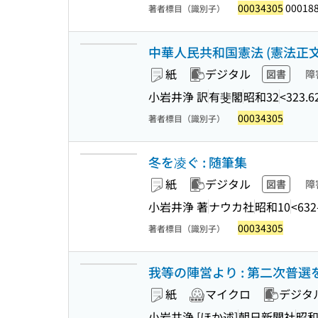
00034305
00018
著者標目（識別子）
中華人民共和国憲法 (憲法正文シ
紙
デジタル
図書
障
小岩井浄 訳
有斐閣
昭和32
<323.6
00034305
著者標目（識別子）
冬を凌ぐ : 随筆集
紙
デジタル
図書
障
小岩井浄 著
ナウカ社
昭和10
<632
00034305
著者標目（識別子）
我等の陣営より : 第二次普選を
紙
マイクロ
デジタ
小岩井浄 [ほか述]
朝日新聞社
昭和