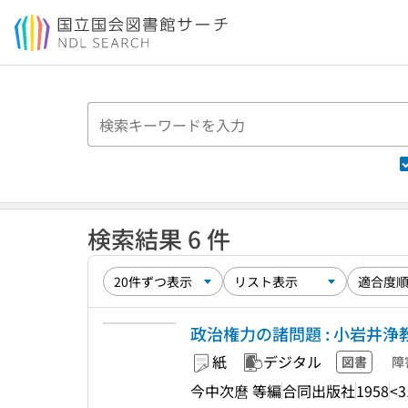
本文へ移動
検索結果 6 件
政治権力の諸問題 : 小岩井
紙
デジタル
図書
障
今中次麿 等編
合同出版社
1958
<3