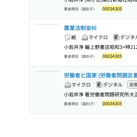
00034305
著者標目（識別子）
農業法制彙輯
紙
マイクロ
デジタ
小岩井浄 編
上野書店
昭和3
<特212
00034305
著者標目（識別子）
労働者と国家 (労働者問題叢書 ;
マイクロ
デジタル
図
小岩井浄 著
労働者問題研究所
大正
00034305
著者標目（識別子）