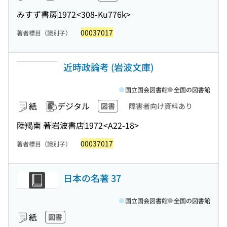
みすず書房
1972
<308-Ku776k>
00037017
著者標目（識別子）
近時政論考 (岩波文庫)
国立国会図書館
全国の図書館
紙
デジタル
図書
障害者向け資料あり
陸羯南 著
岩波書店
1972
<A22-18>
00037017
著者標目（識別子）
日本の名著 37
国立国会図書館
全国の図書館
紙
図書