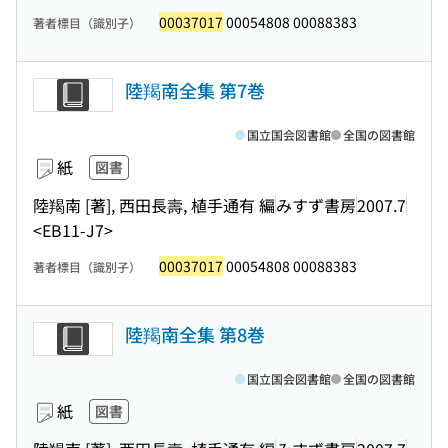
00037017
00054808 00088383
著者標目（識別子）
陸羯南全集 第7巻
国立国会図書館
全国の図書館
紙
図書
陸羯南 [著], 西田長壽, 植手通有 編
みすず書房
2007.7
<EB11-J7>
00037017
00054808 00088383
著者標目（識別子）
陸羯南全集 第8巻
国立国会図書館
全国の図書館
紙
図書