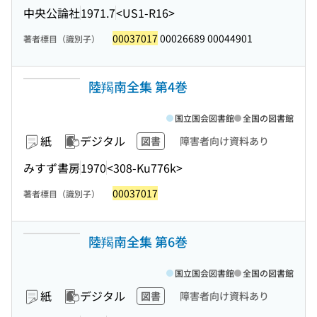
中央公論社
1971.7
<US1-R16>
00037017
00026689 00044901
著者標目（識別子）
陸羯南全集 第4巻
国立国会図書館
全国の図書館
紙
デジタル
図書
障害者向け資料あり
みすず書房
1970
<308-Ku776k>
00037017
著者標目（識別子）
陸羯南全集 第6巻
国立国会図書館
全国の図書館
紙
デジタル
図書
障害者向け資料あり