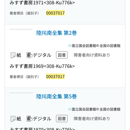
みすず書房
1971
<308-Ku776k>
00037017
著者標目（識別子）
陸羯南全集 第2巻
国立国会図書館
全国の図書館
紙
デジタル
図書
障害者向け資料あり
みすず書房
1969
<308-Ku776k>
00037017
著者標目（識別子）
陸羯南全集 第5巻
国立国会図書館
全国の図書館
紙
デジタル
図書
障害者向け資料あり
みすず書房
1970
<308-Ku776k>