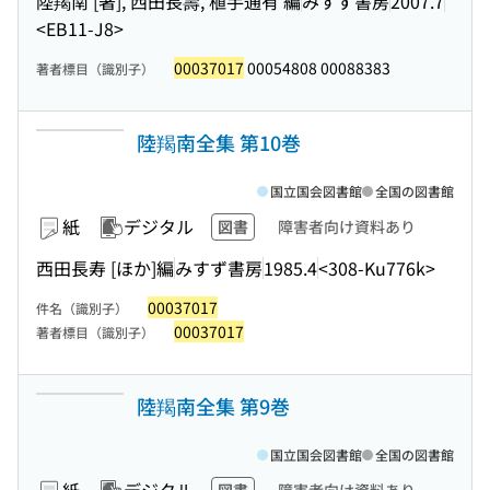
陸羯南 [著], 西田長壽, 植手通有 編
みすず書房
2007.7
<EB11-J8>
00037017
00054808 00088383
著者標目（識別子）
陸羯南全集 第10巻
国立国会図書館
全国の図書館
紙
デジタル
図書
障害者向け資料あり
西田長寿 [ほか]編
みすず書房
1985.4
<308-Ku776k>
00037017
件名（識別子）
00037017
著者標目（識別子）
陸羯南全集 第9巻
国立国会図書館
全国の図書館