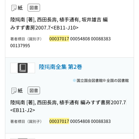
紙
図書
陸羯南 [著], 西田長壽, 植手通有, 坂井雄吉 編
みすず書房
2007.7
<EB11-J10>
00037017
00054808 00088383
著者標目（識別子）
00137995
陸羯南全集 第2巻
国立国会図書館
全国の図書館
紙
図書
陸羯南 [著], 西田長壽, 植手通有 編
みすず書房
2007.7
<EB11-J2>
00037017
00054808 00088383
著者標目（識別子）