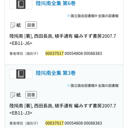
陸羯南全集 第6巻
国立国会図書館
全国の図書館
紙
図書
陸羯南 [著], 西田長壽, 植手通有 編
みすず書房
2007.7
<EB11-J6>
00037017
00054808 00088383
著者標目（識別子）
陸羯南全集 第3巻
国立国会図書館
全国の図書館
紙
図書
陸羯南 [著], 西田長壽, 植手通有 編
みすず書房
2007.7
<EB11-J3>
00037017
00054808 00088383
著者標目（識別子）