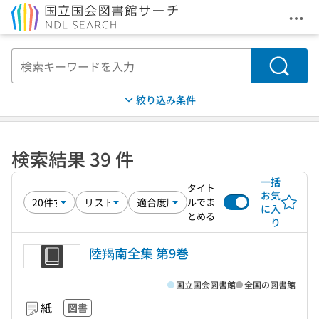
メニ
本文へ移動
検索
絞り込み条件
検索結果 39 件
一括
タイト
お気
ルでま
に入
とめる
り
陸羯南全集 第9巻
国立国会図書館
全国の図書館
紙
図書