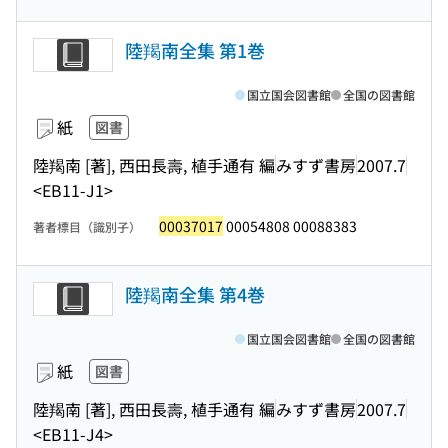
陸羯南全集 第1巻
国立国会図書館
全国の図書館
紙
図書
陸羯南 [著], 西田長壽, 植手通有 編
みすず書房
2007.7
<EB11-J1>
00037017
00054808 00088383
著者標目（識別子）
陸羯南全集 第4巻
国立国会図書館
全国の図書館
紙
図書
陸羯南 [著], 西田長壽, 植手通有 編
みすず書房
2007.7
<EB11-J4>