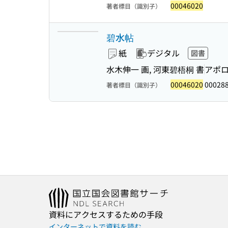
00046020
著者標目（識別子）
碧水帖
紙
デジタル
図書
水木伸一 画, 河東碧梧桐 書
アポ
00046020
00028
著者標目（識別子）
資料にアクセスするための手段
インターネットで資料を読む