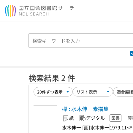
本文へ移動
検索結果 2 件
欅 : 水木伸一素描集
紙
デジタル
図書
障
水木伸一 [画]
水木伸一
1979.11
<Y