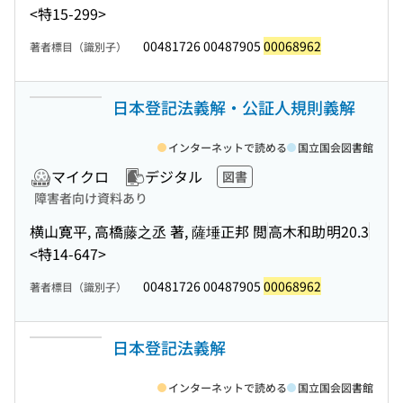
<特15-299>
00481726 00487905
00068962
著者標目（識別子）
日本登記法義解・公証人規則義解
インターネットで読める
国立国会図書館
マイクロ
デジタル
図書
障害者向け資料あり
横山寛平, 高橋藤之丞 著, 薩埵正邦 閲
高木和助
明20.3
<特14-647>
00481726 00487905
00068962
著者標目（識別子）
日本登記法義解
インターネットで読める
国立国会図書館