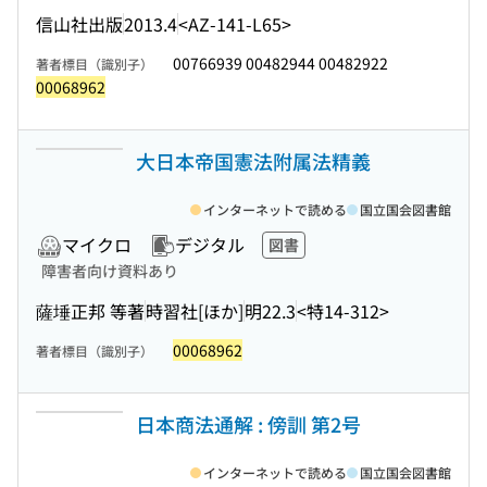
信山社出版
2013.4
<AZ-141-L65>
00766939 00482944 00482922
著者標目（識別子）
00068962
大日本帝国憲法附属法精義
インターネットで読める
国立国会図書館
マイクロ
デジタル
図書
障害者向け資料あり
薩埵正邦 等著
時習社[ほか]
明22.3
<特14-312>
00068962
著者標目（識別子）
日本商法通解 : 傍訓 第2号
インターネットで読める
国立国会図書館