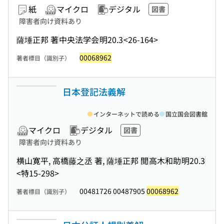
紙
マイクロ
デジタル
図書
障害者向け資料あり
薩埵正邦 著
中央法学会
明20.3
<26-164>
00068962
著者標目（識別子）
日本登記法義解
インターネットで読める
国立国会図書館
マイクロ
デジタル
図書
障害者向け資料あり
横山寛平, 高橋藤之丞 著, 薩埵正邦 閲
高木和助
明20.3
<特15-298>
00481726 00487905
00068962
著者標目（識別子）