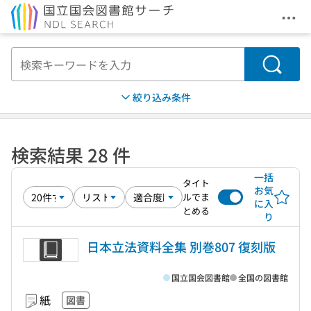
メニ
本文へ移動
検索
絞り込み条件
検索結果 28 件
一括
タイト
お気
ルでま
に入
とめる
り
日本立法資料全集 別巻807 復刻版
国立国会図書館
全国の図書館
紙
図書