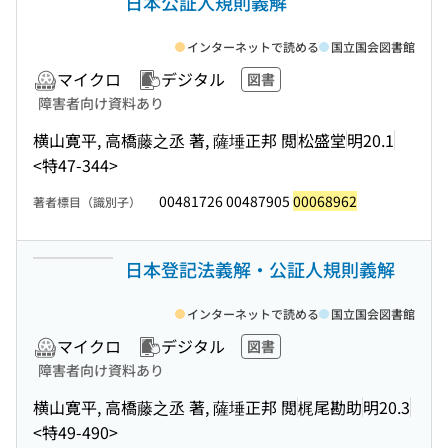
日本公証人規則義解
インターネットで読める
国立国会図書館
マイクロ
デジタル
図書
障害者向け資料あり
横山寛平, 高橋藤之丞 著, 薩埵正邦 閲
松盛堂
明20.1
<特47-344>
00481726 00487905
00068962
著者標目（識別子）
日本登記法義解・公証人規則義解
インターネットで読める
国立国会図書館
マイクロ
デジタル
図書
障害者向け資料あり
横山寛平, 高橋藤之丞 著, 薩埵正邦 閲
梶尾勘助
明20.3
<特49-490>