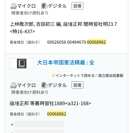
マイクロ
デジタル
図書
障害者向け資料あり
上林敬次郎, 吉田初三 編, 薩埵正邦 閲
時習社
明23.7
<特16-437>
00026056 00484670
00068962
著者標目（識別子）
大日本帝国憲法精義 : 全
インターネットで読める
国立国会図書館
マイクロ
デジタル
図書
障害者向け資料あり
薩埵正邦 等著
時習社
1889
<a321-168>
00068962
著者標目（識別子）
このタイトルの巻号