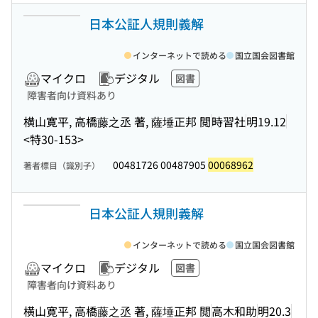
日本公証人規則義解
インターネットで読める
国立国会図書館
マイクロ
デジタル
図書
障害者向け資料あり
横山寛平, 高橋藤之丞 著, 薩埵正邦 閲
時習社
明19.12
<特30-153>
00481726 00487905
00068962
著者標目（識別子）
日本公証人規則義解
インターネットで読める
国立国会図書館
マイクロ
デジタル
図書
障害者向け資料あり
横山寛平, 高橋藤之丞 著, 薩埵正邦 閲
高木和助
明20.3