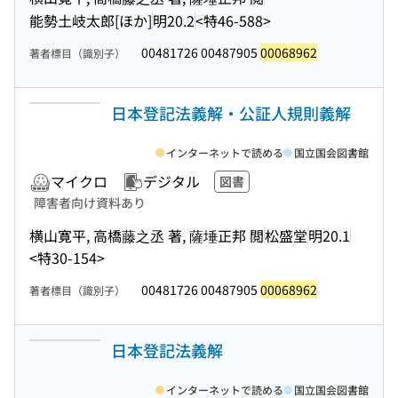
能勢土岐太郎[ほか]
明20.2
<特46-588>
00481726 00487905
00068962
著者標目（識別子）
日本登記法義解・公証人規則義解
インターネットで読める
国立国会図書館
マイクロ
デジタル
図書
障害者向け資料あり
横山寛平, 高橋藤之丞 著, 薩埵正邦 閲
松盛堂
明20.1
<特30-154>
00481726 00487905
00068962
著者標目（識別子）
日本登記法義解
インターネットで読める
国立国会図書館