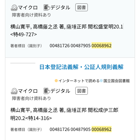
マイクロ
デジタル
図書
障害者向け資料あり
横山寛平, 高橋藤之丞 著, 薩埵正邦 閲
松盛堂
明20.1
<特49-727>
00481726 00487905
00068962
著者標目（識別子）
日本登記法義解・公証人規則義解
インターネットで読める
国立国会図書館
マイクロ
デジタル
図書
障害者向け資料あり
横山寛平, 高橋藤之丞 著, 薩埵正邦 閲
松成伊三郎
明20.2
<特14-316>
00481726 00487905
00068962
著者標目（識別子）