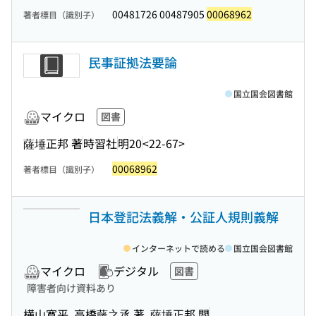
00481726 00487905
00068962
著者標目（識別子）
民事証拠法要論
国立国会図書館
マイクロ
図書
薩埵正邦 著
時習社
明20
<22-67>
00068962
著者標目（識別子）
日本登記法義解・公証人規則義解
インターネットで読める
国立国会図書館
マイクロ
デジタル
図書
障害者向け資料あり
横山寛平, 高橋藤之丞 著, 薩埵正邦 閲