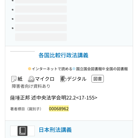
各国比較行政法講義
インターネットで読める
国立国会図書館
全国の図書館
紙
マイクロ
デジタル
図書
障害者向け資料あり
薩埵正邦 述
中央法学会
明22.2
<17-155>
00068962
著者標目（識別子）
日本刑法講義