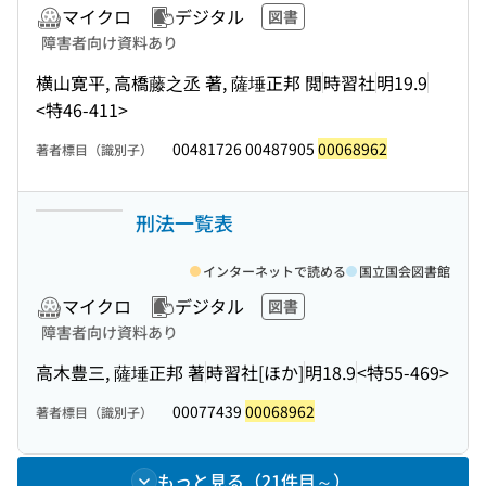
マイクロ
デジタル
図書
障害者向け資料あり
横山寛平, 高橋藤之丞 著, 薩埵正邦 閲
時習社
明19.9
<特46-411>
00481726 00487905
00068962
著者標目（識別子）
刑法一覧表
インターネットで読める
国立国会図書館
マイクロ
デジタル
図書
障害者向け資料あり
高木豊三, 薩埵正邦 著
時習社[ほか]
明18.9
<特55-469>
00077439
00068962
著者標目（識別子）
もっと見る（21件目～）