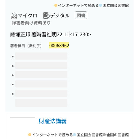
インターネットで読める
国立国会図書館
マイクロ
デジタル
図書
障害者向け資料あり
薩埵正邦 著
時習社
明22.11
<17-230>
00068962
著者標目（識別子）
このタイトルの巻号
財産法講義
インターネットで読める
国立国会図書館
全国の図書館