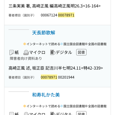
三条実美 著, 高崎正風 編
高崎正風
明26.3
<16-164>
00067124
00078971
著者標目（識別子）
天長節歌解
インターネットで読める
国立国会図書館
全国の図書館
紙
マイクロ
デジタル
図書
障害者向け資料あり
高崎正風 述, 坂正臣 記
吉川半七
明24.11
<特42-339>
00078971
00201944
著者標目（識別子）
和寿礼かた美
インターネットで読める
国立国会図書館
全国の図書館
紙
マイクロ
デジタル
図書