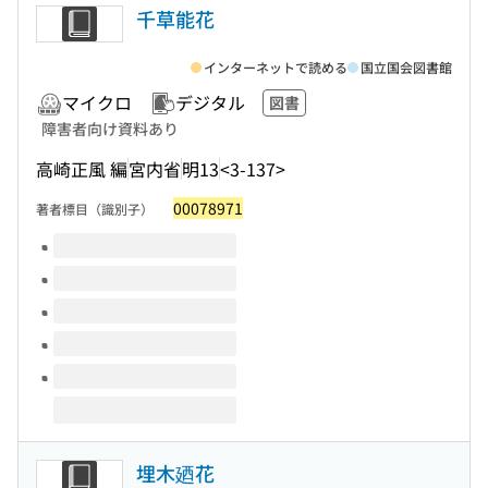
千草能花
インターネットで読める
国立国会図書館
マイクロ
デジタル
図書
障害者向け資料あり
高崎正風 編
宮内省
明13
<3-137>
00078971
著者標目（識別子）
このタイトルの巻号
埋木廼花