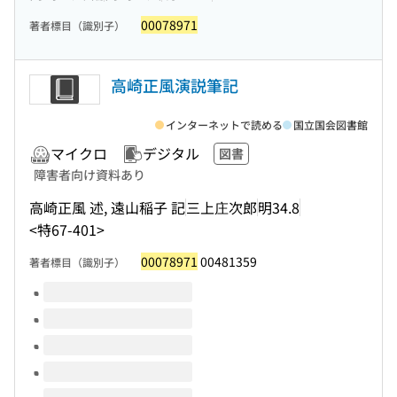
00078971
著者標目（識別子）
高崎正風演説筆記
インターネットで読める
国立国会図書館
マイクロ
デジタル
図書
障害者向け資料あり
高崎正風 述, 遠山稲子 記
三上庄次郎
明34.8
<特67-401>
00078971
00481359
著者標目（識別子）
このタイトルの巻号