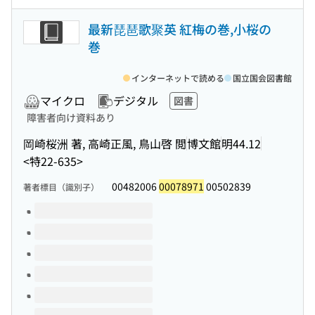
最新琵琶歌聚英 紅梅の巻,小桜の
巻
インターネットで読める
国立国会図書館
マイクロ
デジタル
図書
障害者向け資料あり
岡崎桜洲 著, 高崎正風, 鳥山啓 閲
博文館
明44.12
<特22-635>
00482006
00078971
00502839
著者標目（識別子）
このタイトルの巻号