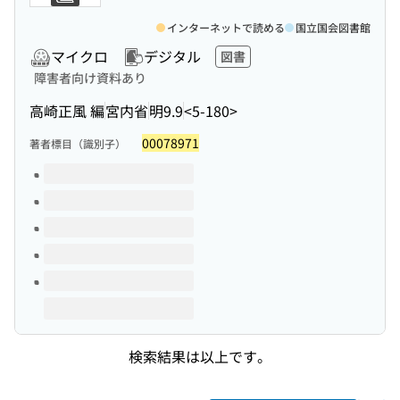
インターネットで読める
国立国会図書館
マイクロ
デジタル
図書
障害者向け資料あり
高崎正風 編
宮内省
明9.9
<5-180>
00078971
著者標目（識別子）
このタイトルの巻号
検索結果は以上です。