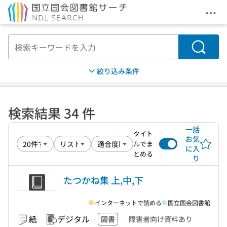
メニ
本文へ移動
検索
絞り込み条件
検索結果 34 件
一括
タイト
お気
ルでま
に入
とめる
り
たつかね集 上,中,下
インターネットで読める
国立国会図書館
紙
デジタル
図書
障害者向け資料あり