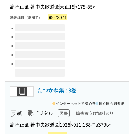
高崎正風 著
中央歌道会
大正15
<175-85>
00078971
著者標目（識別子）
このタイトルの巻号
たつかね集 : 3巻
インターネットで読める
国立国会図書館
紙
デジタル
図書
障害者向け資料あり
高崎正風 著
中央歌道会
1926
<911.168-Ta379t>