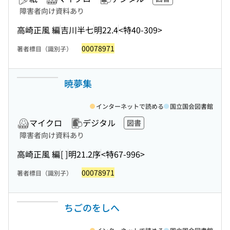
障害者向け資料あり
高崎正風 編
吉川半七
明22.4
<特40-309>
00078971
著者標目（識別子）
暁夢集
インターネットで読める
国立国会図書館
マイクロ
デジタル
図書
障害者向け資料あり
高崎正風 編
[ ]
明21.2序
<特67-996>
00078971
著者標目（識別子）
ちごのをしへ