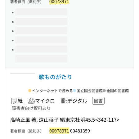
00078971
著者標目（識別子）
このタイトルの巻号
歌ものがたり
インターネットで読める
国立国会図書館
全国の図書館
紙
マイクロ
デジタル
図書
障害者向け資料あり
高崎正風 著, 遠山稲子 編
東京社
明45.5
<342-117>
00078971
00481359
著者標目（識別子）