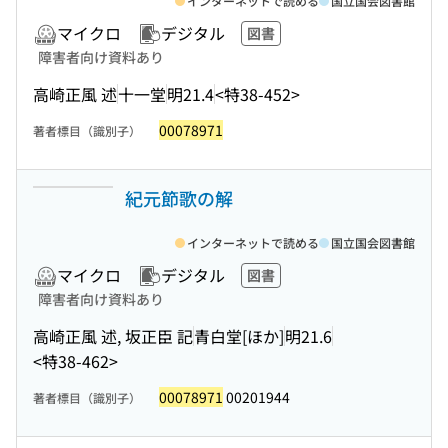
インターネットで読める
国立国会図書館
マイクロ
デジタル
図書
障害者向け資料あり
高崎正風 述
十一堂
明21.4
<特38-452>
00078971
著者標目（識別子）
紀元節歌の解
インターネットで読める
国立国会図書館
マイクロ
デジタル
図書
障害者向け資料あり
高崎正風 述, 坂正臣 記
青白堂[ほか]
明21.6
<特38-462>
00078971
00201944
著者標目（識別子）