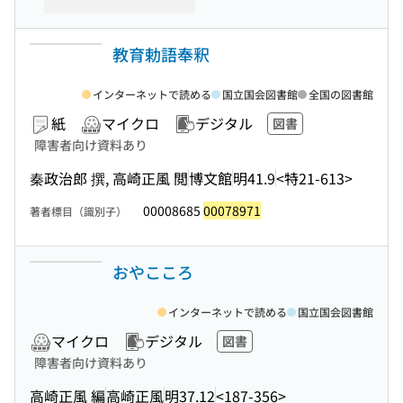
教育勅語奉釈
インターネットで読める
国立国会図書館
全国の図書館
紙
マイクロ
デジタル
図書
障害者向け資料あり
秦政治郎 撰, 高崎正風 閲
博文館
明41.9
<特21-613>
00008685
00078971
著者標目（識別子）
おやこころ
インターネットで読める
国立国会図書館
マイクロ
デジタル
図書
障害者向け資料あり
高崎正風 編
高崎正風
明37.12
<187-356>