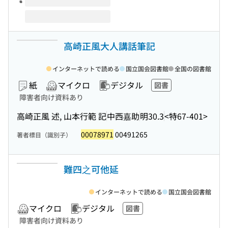
高崎正風大人講話筆記
インターネットで読める
国立国会図書館
全国の図書館
紙
マイクロ
デジタル
図書
障害者向け資料あり
高崎正風 述, 山本行範 記
中西嘉助
明30.3
<特67-401>
00078971
00491265
著者標目（識別子）
難四之可他延
インターネットで読める
国立国会図書館
マイクロ
デジタル
図書
障害者向け資料あり