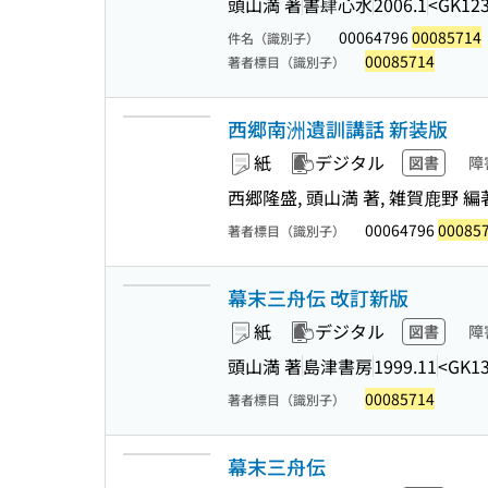
頭山満 著
書肆心水
2006.1
<GK12
00064796
00085714
件名（識別子）
00085714
著者標目（識別子）
西郷南洲遺訓講話 新装版
紙
デジタル
図書
障
西郷隆盛, 頭山満 著, 雑賀鹿野 編
00064796
00085
著者標目（識別子）
幕末三舟伝 改訂新版
紙
デジタル
図書
障
頭山満 著
島津書房
1999.11
<GK13
00085714
著者標目（識別子）
幕末三舟伝