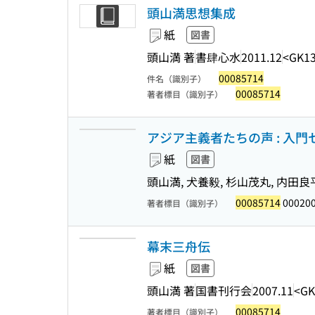
頭山満思想集成
紙
図書
頭山満 著
書肆心水
2011.12
<GK13
00085714
件名（識別子）
00085714
著者標目（識別子）
アジア主義者たちの声 : 入
紙
図書
頭山満, 犬養毅, 杉山茂丸, 内田良
00085714
000200
著者標目（識別子）
幕末三舟伝
紙
図書
頭山満 著
国書刊行会
2007.11
<GK
00085714
著者標目（識別子）