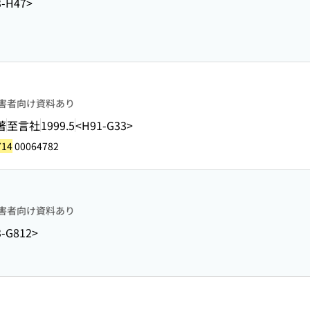
3-H47>
害者向け資料あり
著
至言社
1999.5
<H91-G33>
714
00064782
害者向け資料あり
-G812>