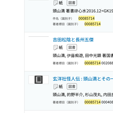
紙
図書
頭山満 著
書肆心水
2016.12
<GK19
00085714
件名（識別子）
00085714
著者標目（識別子）
吉田松陰と長州五傑
紙
図書
頭山満, 伊藤痴遊, 田中光顕 著
国
00085714
002088
著者標目（識別子）
玄洋社怪人伝 : 頭山満とその
紙
図書
頭山満, 的野半介, 杉山茂丸, 内田
00085714
000408
著者標目（識別子）