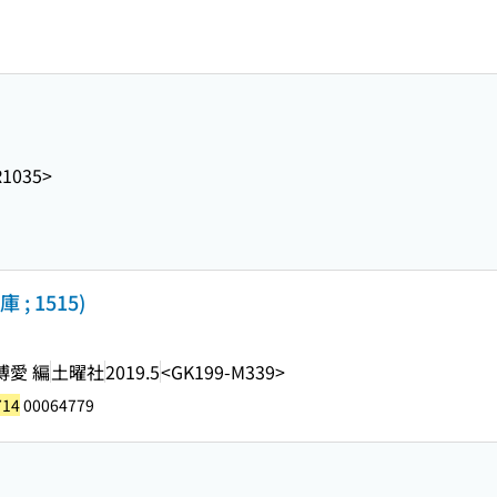
R1035>
; 1515)
博愛 編
土曜社
2019.5
<GK199-M339>
714
00064779