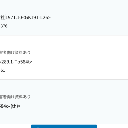
論社
1971.10
<GK191-L26>
8376
害者向け資料あり
<289.1-To584t>
761
害者向け資料あり
84o-(th)>