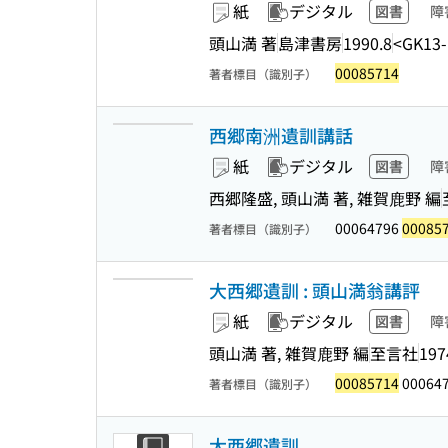
紙
デジタル
図書
障
頭山満 著
島津書房
1990.8
<GK13-
00085714
著者標目（識別子）
西郷南洲遺訓講話
紙
デジタル
図書
障
西郷隆盛, 頭山満 著, 雑賀鹿野 編
00064796
00085
著者標目（識別子）
大西郷遺訓 : 頭山満翁講評
紙
デジタル
図書
障
頭山満 著, 雑賀鹿野 編
至言社
197
00085714
00064
著者標目（識別子）
大西郷遺訓