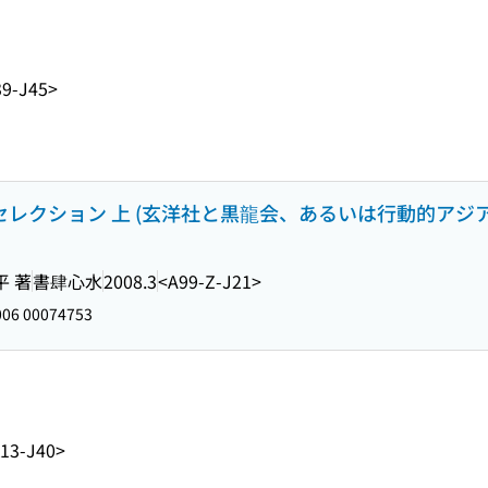
9-J45>
門セレクション 上 (玄洋社と黒龍会、あるいは行動的アジ
平 著
書肆心水
2008.3
<A99-Z-J21>
06 00074753
13-J40>