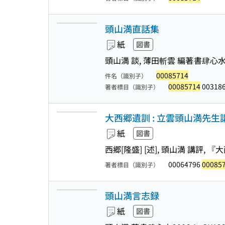
頭山満直話集
紙
図書
頭山満 談, 薄田斬雲 編著
書肆心
00085714
件名（識別子）
00085714
00318
著者標目（識別子）
大西郷遺訓 : 立雲頭山満先生
紙
図書
西郷[隆盛] [述], 頭山満 講評,
00064796
00085
著者標目（識別子）
頭山満言志録
紙
図書