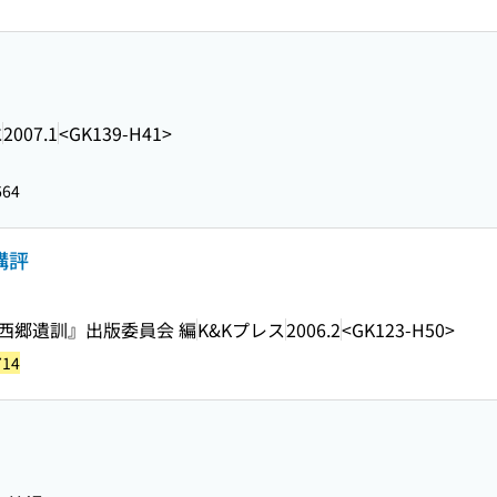
水
2007.1
<GK139-H41>
664
講評
 『大西郷遺訓』出版委員会 編
K&Kプレス
2006.2
<GK123-H50>
714