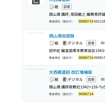
紙
図書
頭山満 講評, 坂田敏之 編
教育評
00085714
00112
著者標目（識別子）
頭山満翁語録
紙
デジタル
図書
障
田中稔 編
皇国青年教育協会
1943
00085714
00081
著者標目（識別子）
大西郷遺訓 改訂増補版
紙
デジタル
図書
障
頭山満 講評
政教社
1942
<159-To5
00085714
著者標目（識別子）