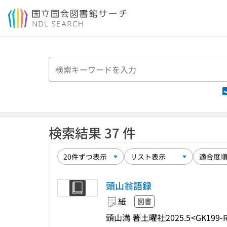
本文へ移動
検索結果 37 件
頭山翁語録
紙
図書
頭山満 著
土曜社
2025.5
<GK199-