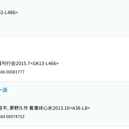
2-L486>
書刊行会
2015.7
<GK13-L466>
86 00081777
一派
良平, 夢野久作 著
書肆心水
2013.10
<A38-L8>
84 00074753