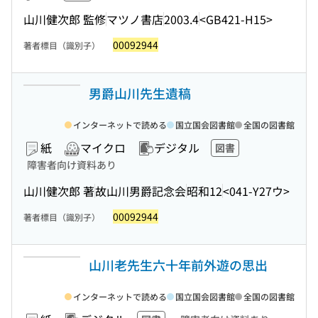
山川健次郎 監修
マツノ書店
2003.4
<GB421-H15>
00092944
著者標目（識別子）
男爵山川先生遺稿
インターネットで読める
国立国会図書館
全国の図書館
紙
マイクロ
デジタル
図書
障害者向け資料あり
山川健次郎 著
故山川男爵記念会
昭和12
<041-Y27ウ>
00092944
著者標目（識別子）
山川老先生六十年前外遊の思出
インターネットで読める
国立国会図書館
全国の図書館