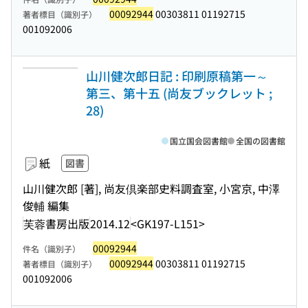
00092944
00303811 01192715
著者標目（識別子）
001092006
山川健次郎日記 : 印刷原稿第一～
第三、第十五 (尚友ブックレット ;
28)
国立国会図書館
全国の図書館
紙
図書
山川健次郎 [著], 尚友倶楽部史料調査室, 小宮京, 中澤
俊輔 編集
芙蓉書房出版
2014.12
<GK197-L151>
00092944
件名（識別子）
00092944
00303811 01192715
著者標目（識別子）
001092006