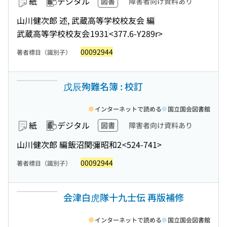
紙
デジタル
図書
障害者向け資料あり
山川健次郎 述, 武蔵高等学校校友会 編
武蔵高等学校校友会
1931
<377.6-Y289r>
00092944
著者標目（識別子）
戊辰殉難名簿 : 校訂
インターネットで読める
国立国会図書館
紙
デジタル
図書
障害者向け資料あり
山川健次郎 編
飯沼関彌
昭和2
<524-741>
00092944
著者標目（識別子）
会津白虎隊十九士伝 再版補修
インターネットで読める
国立国会図書館