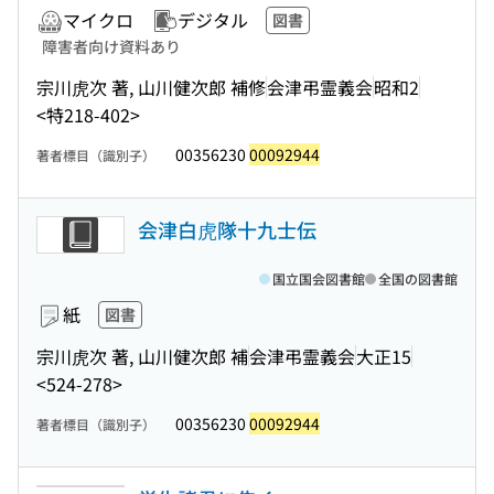
マイクロ
デジタル
図書
障害者向け資料あり
宗川虎次 著, 山川健次郎 補修
会津弔霊義会
昭和2
<特218-402>
00356230
00092944
著者標目（識別子）
会津白虎隊十九士伝
国立国会図書館
全国の図書館
紙
図書
宗川虎次 著, 山川健次郎 補
会津弔霊義会
大正15
<524-278>
00356230
00092944
著者標目（識別子）