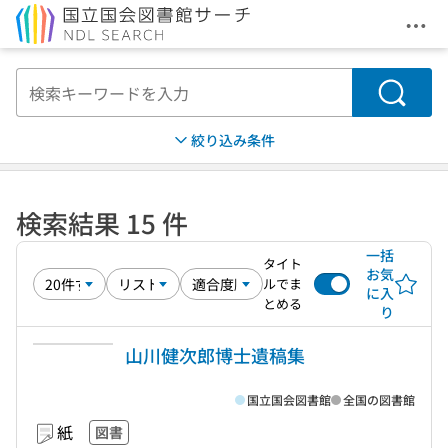
メニ
本文へ移動
検索
絞り込み条件
検索結果 15 件
一括
タイト
お気
ルでま
に入
とめる
り
山川健次郎博士遺稿集
国立国会図書館
全国の図書館
紙
図書