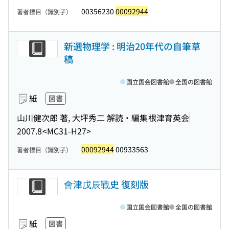
00356230
00092944
著者標目（識別子）
新選物理学 : 明治20年代の自筆草
稿
国立国会図書館
全国の図書館
紙
図書
山川健次郎 著, 大坪秀二 解読・編集
根津育英会
2007.8
<MC31-H27>
00092944
00933563
著者標目（識別子）
會津戊辰戰史 復刻版
国立国会図書館
全国の図書館
紙
図書