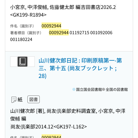
小宮京, 中澤俊輔, 佐藤健太郎 編
吉田書店
2026.2
<GK199-R1894>
00092944
件名（識別子）
00092944
01192715 001092006
著者標目（識別子）
001180224
山川健次郎日記 : 印刷原稿第一-第
三、第十五 (尚友ブックレット ;
28)
国立国会図書館
全国の図書館
紙
図書
山川健次郎 [著], 尚友倶楽部史料調査室, 小宮京, 中澤
俊輔 編
尚友倶楽部
2014.12
<GK197-L162>
00092944
件名（識別子）