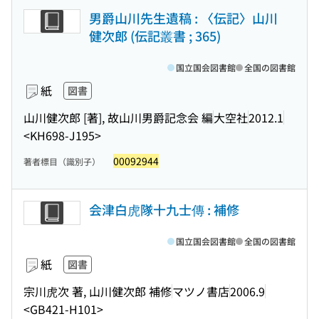
男爵山川先生遺稿 : 〈伝記〉山川
健次郎 (伝記叢書 ; 365)
国立国会図書館
全国の図書館
紙
図書
山川健次郎 [著], 故山川男爵記念会 編
大空社
2012.1
<KH698-J195>
00092944
著者標目（識別子）
会津白虎隊十九士傳 : 補修
国立国会図書館
全国の図書館
紙
図書
宗川虎次 著, 山川健次郎 補修
マツノ書店
2006.9
<GB421-H101>