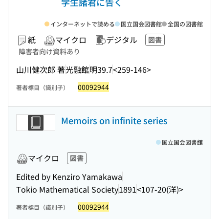
学生諸君に告く
インターネットで読める
国立国会図書館
全国の図書館
紙
マイクロ
デジタル
図書
障害者向け資料あり
山川健次郎 著
光融館
明39.7
<259-146>
00092944
著者標目（識別子）
Memoirs on infinite series
国立国会図書館
マイクロ
図書
Edited by Kenziro Yamakawa
Tokio Mathematical Society
1891
<107-20(洋)>
00092944
著者標目（識別子）