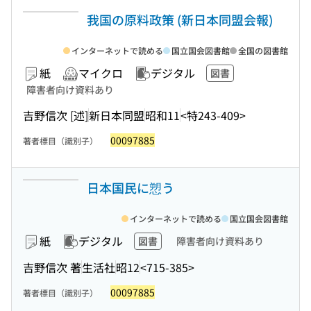
我国の原料政策 (新日本同盟会報)
インターネットで読める
国立国会図書館
全国の図書館
紙
マイクロ
デジタル
図書
障害者向け資料あり
吉野信次 [述]
新日本同盟
昭和11
<特243-409>
00097885
著者標目（識別子）
日本国民に愬う
インターネットで読める
国立国会図書館
紙
デジタル
図書
障害者向け資料あり
吉野信次 著
生活社
昭12
<715-385>
00097885
著者標目（識別子）