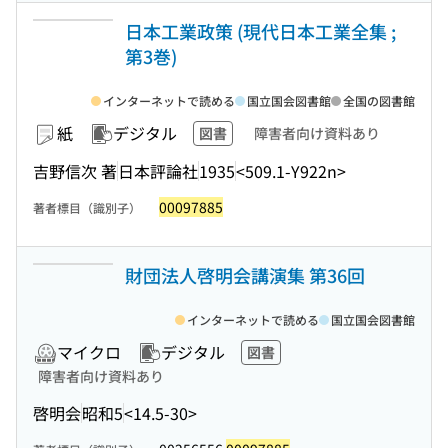
日本工業政策 (現代日本工業全集 ;
第3巻)
インターネットで読める
国立国会図書館
全国の図書館
紙
デジタル
図書
障害者向け資料あり
吉野信次 著
日本評論社
1935
<509.1-Y922n>
00097885
著者標目（識別子）
財団法人啓明会講演集 第36回
インターネットで読める
国立国会図書館
マイクロ
デジタル
図書
障害者向け資料あり
啓明会
昭和5
<14.5-30>