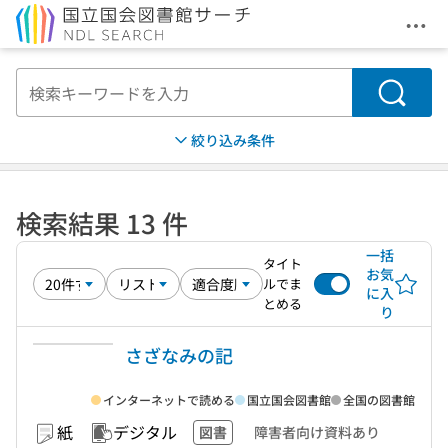
メニ
本文へ移動
検索
絞り込み条件
検索結果 13 件
一括
タイト
お気
ルでま
に入
とめる
り
さざなみの記
インターネットで読める
国立国会図書館
全国の図書館
紙
デジタル
図書
障害者向け資料あり