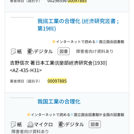
00256556
00097885
著者標目（識別子）
我國工業の合理化 (經濟研究叢書 ;
第19輯)
インターネットで読める
国立国会図書館
紙
デジタル
図書
障害者向け資料あり
吉野信次 著
日本工業倶樂部經濟研究會
[1930]
<AZ-435-H31>
00097885
著者標目（識別子）
我国工業の合理化
インターネットで読める
国立国会図書館
全国の図書館
紙
マイクロ
デジタル
図書
障害者向け資料あり