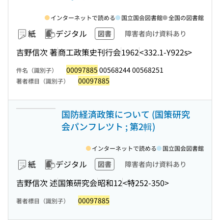
インターネットで読める
国立国会図書館
全国の図書館
紙
デジタル
図書
障害者向け資料あり
吉野信次 著
商工政策史刊行会
1962
<332.1-Y922s>
00097885
00568244 00568251
件名（識別子）
00097885
著者標目（識別子）
国防経済政策について (国策研究
会パンフレツト ; 第2輯)
インターネットで読める
国立国会図書館
紙
デジタル
図書
障害者向け資料あり
吉野信次 述
国策研究会
昭和12
<特252-350>
00097885
著者標目（識別子）