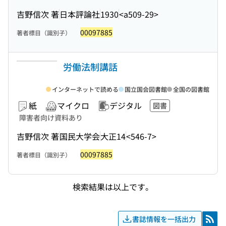
吉野信次 著
日本評論社
1930
<a509-29>
00097885
著者標目（識別子）
労働法制講話
インターネットで読める
国立国会図書館
全国の図書館
紙
マイクロ
デジタル
図書
障害者向け資料あり
吉野信次 著
国民大学会
大正14
<546-7>
00097885
著者標目（識別子）
検索結果は以上です。
書誌情報を一括出力
RSS