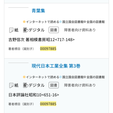
青葉集
インターネットで読める
国立国会図書館
全国の図書館
紙
デジタル
図書
障害者向け資料あり
吉野信次 著
相模書房
昭12
<717-148>
00097885
著者標目（識別子）
現代日本工業全集 第3巻
インターネットで読める
国立国会図書館
全国の図書館
紙
デジタル
図書
障害者向け資料あり
日本評論社
昭和10
<651-16>
00097885
著者標目（識別子）