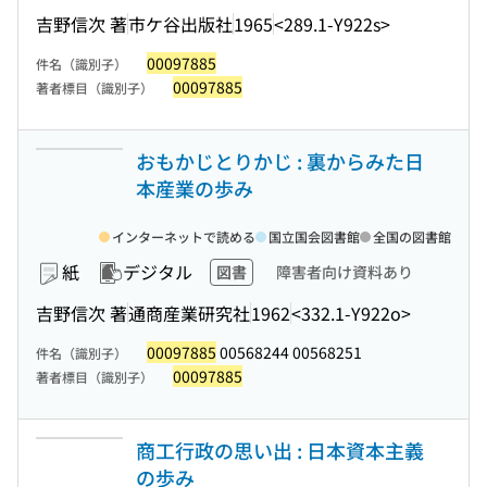
吉野信次 著
市ケ谷出版社
1965
<289.1-Y922s>
00097885
件名（識別子）
00097885
著者標目（識別子）
おもかじとりかじ : 裏からみた日
本産業の歩み
インターネットで読める
国立国会図書館
全国の図書館
紙
デジタル
図書
障害者向け資料あり
吉野信次 著
通商産業研究社
1962
<332.1-Y922o>
00097885
00568244 00568251
件名（識別子）
00097885
著者標目（識別子）
商工行政の思い出 : 日本資本主義
の歩み