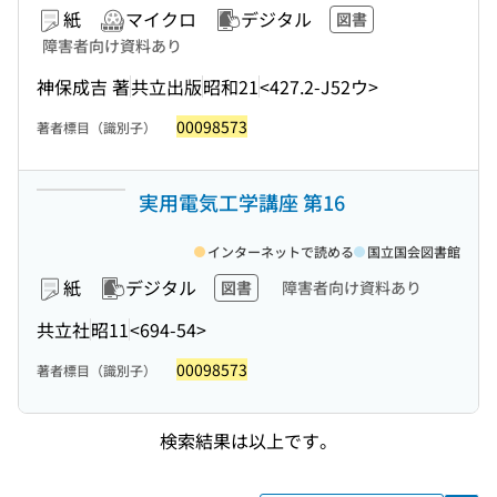
紙
マイクロ
デジタル
図書
障害者向け資料あり
神保成吉 著
共立出版
昭和21
<427.2-J52ウ>
00098573
著者標目（識別子）
実用電気工学講座 第16
インターネットで読める
国立国会図書館
紙
デジタル
図書
障害者向け資料あり
共立社
昭11
<694-54>
00098573
著者標目（識別子）
検索結果は以上です。