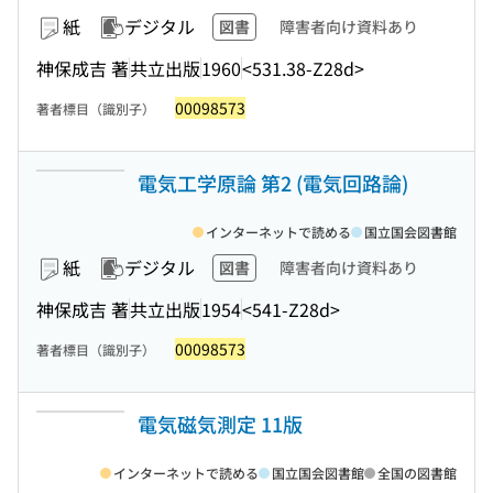
紙
デジタル
図書
障害者向け資料あり
神保成吉 著
共立出版
1960
<531.38-Z28d>
00098573
著者標目（識別子）
電気工学原論 第2 (電気回路論)
インターネットで読める
国立国会図書館
紙
デジタル
図書
障害者向け資料あり
神保成吉 著
共立出版
1954
<541-Z28d>
00098573
著者標目（識別子）
電気磁気測定 11版
インターネットで読める
国立国会図書館
全国の図書館