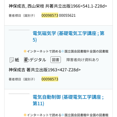
神保成吉, 西山栄枝 共著
共立出版
1966
<541.1-Z28d>
00098573
00055621
著者標目（識別子）
電気磁気学 (基礎電気工学講座 ; 第
5)
インターネットで読める
国立国会図書館
全国の図書館
紙
デジタル
図書
障害者向け資料あり
神保成吉 著
共立出版
1963
<427-Z28d>
00098573
著者標目（識別子）
電気自動制御 (基礎電気工学講座 ;
第11)
インターネットで読める
国立国会図書館
全国の図書館