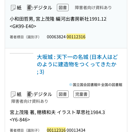
紙
デジタル
図書
障害者向け資料あり
小和田哲男, 宮上茂隆 編
河出書房新社
1991.12
<GK99-E40>
00063824
00112316
著者標目（識別子）
大坂城 : 天下一の名城 (日本人はど
のように建造物をつくってきたか
; 3)
国立国会図書館
全国の図書館
紙
デジタル
図書
児童書
障害者向け資料あり
宮上茂隆 著, 穂積和夫 イラスト
草思社
1984.3
<Y6-846>
00112316
00013434
著者標目（識別子）