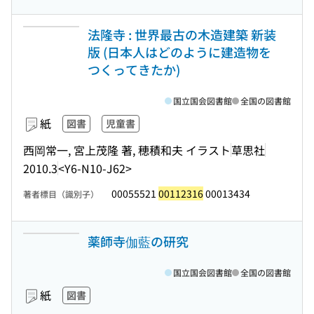
法隆寺 : 世界最古の木造建築 新装
版 (日本人はどのように建造物を
つくってきたか)
国立国会図書館
全国の図書館
紙
図書
児童書
西岡常一, 宮上茂隆 著, 穂積和夫 イラスト
草思社
2010.3
<Y6-N10-J62>
00055521
00112316
00013434
著者標目（識別子）
薬師寺伽藍の研究
国立国会図書館
全国の図書館
紙
図書