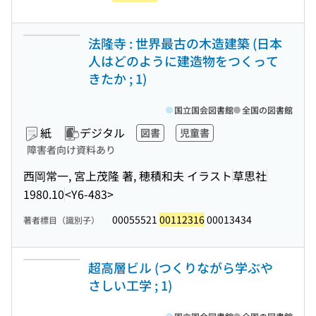
法隆寺 : 世界最古の木造建築 (日本
人はどのように建造物をつくって
きたか ; 1)
国立国会図書館
全国の図書館
紙
デジタル
図書
児童書
障害者向け資料あり
西岡常一, 宮上茂隆 著, 穂積和夫 イラスト
草思社
1980.10
<Y6-483>
00055521
00112316
00013434
著者標目（識別子）
超高層ビル (つくりながら学ぶや
さしい工学 ; 1)