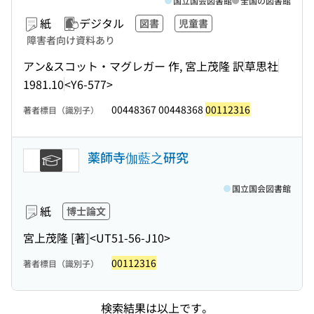
国立国会図書館
全国の図書館
紙
デジタル
図書
児童書
障害者向け資料あり
アン&スコット・マグレガー 作, 宮上茂隆 訳
草思社
1981.10
<Y6-577>
00448367 00448368
00112316
著者標目（識別子）
薬師寺伽藍之研究
国立国会図書館
紙
博士論文
宮上茂隆 [著]
<UT51-56-J10>
00112316
著者標目（識別子）
検索結果は以上です。