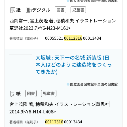
国立国会図書館
全国の図書館
紙
デジタル
図書
児童書
西岡常一, 宮上茂隆 著, 穂積和夫 イラストレーション
草思社
2023.7
<Y6-N23-M161>
00055521
00112316
00013434
著者標目（識別子）
大坂城 : 天下一の名城 新装版 (日
本人はどのように建造物をつくっ
てきたか)
国立国会図書館
全国の図書館
紙
図書
児童書
宮上茂隆 著, 穂積和夫 イラストレーション
草思社
2014.9
<Y6-N14-L406>
00112316
00013434
著者標目（識別子）