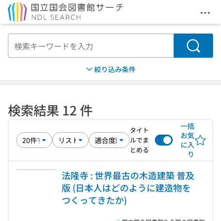
メニ
本文へ移動
検索
絞り込み条件
検索結果 12 件
一括
タイト
お気
ルでま
に入
とめる
り
法隆寺 : 世界最古の木造建築 普及
版 (日本人はどのように建造物を
つくってきたか)