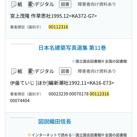
紙
デジタル
図書
障害者向け資料あり
宮上茂隆 作
草思社
1995.12
<KA372-G7>
00112316
著者標目（識別子）
日本名建築写真選集 第11巻
国立国会図書館
全国の図書館
紙
デジタル
図書
障害者向け資料あり
伊藤ていじ [ほか]編
新潮社
1992.11
<KA16-E73>
00023239 00070178
00112316
著者標目（識別子）
00074404
図説織田信長
インターネットで読める
国立国会図書館
全国の図書館