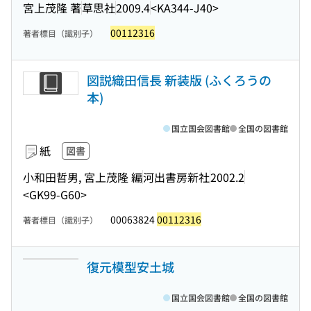
宮上茂隆 著
草思社
2009.4
<KA344-J40>
00112316
著者標目（識別子）
図説織田信長 新装版 (ふくろうの
本)
国立国会図書館
全国の図書館
紙
図書
小和田哲男, 宮上茂隆 編
河出書房新社
2002.2
<GK99-G60>
00063824
00112316
著者標目（識別子）
復元模型安土城
国立国会図書館
全国の図書館