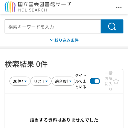
メニ
本文へ移動
検索
絞り込み条件
検索結果 0件
一括
タイト
お気
ルでま
に入
とめる
り
該当する資料はありませんでした