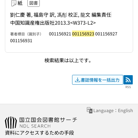
紙
図書
劉仁慶 著, 福島守 訳, 馮彤 校正, 龍文 編集責任
中国知識産権出版社
2013.3
<W373-L2>
001156921
001156923
001156927
著者標目（識別子）
001156931
検索結果は以上です。
書誌情報を一括出力
RSS
RSS
Language：English
資料にアクセスするための手段