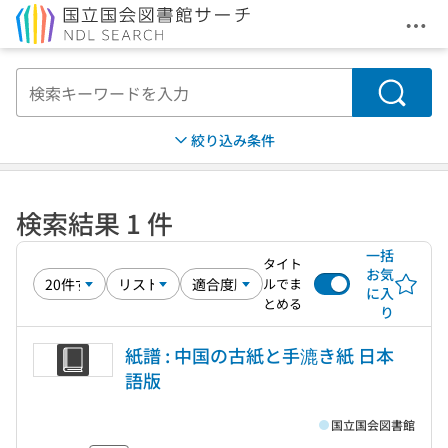
メニ
本文へ移動
検索
絞り込み条件
検索結果 1 件
一括
タイト
お気
ルでま
に入
とめる
り
紙譜 : 中国の古紙と手漉き紙 日本
語版
国立国会図書館