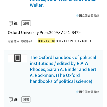
Weller.
国立国会図書館
紙
図書
Oxford University Press
2009.
<A241-B47>
001217318
001217319 001218013
著者標目（識別子）
The Oxford handbook of political
institutions / edited by R.A.W.
Rhodes, Sarah A. Binder and Bert
A. Rockman. (The Oxford
handbooks of political science)
国立国会図書館
紙
図書