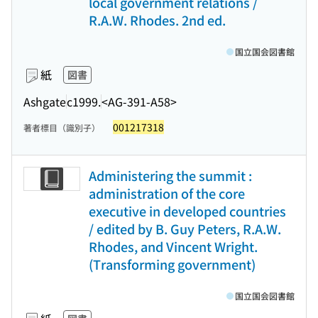
local government relations /
R.A.W. Rhodes. 2nd ed.
国立国会図書館
紙
図書
Ashgate
c1999.
<AG-391-A58>
001217318
著者標目（識別子）
Administering the summit :
administration of the core
executive in developed countries
/ edited by B. Guy Peters, R.A.W.
Rhodes, and Vincent Wright.
(Transforming government)
国立国会図書館