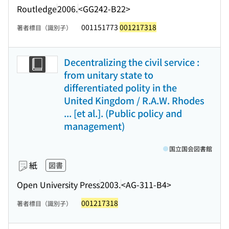
Routledge
2006.
<GG242-B22>
001151773
001217318
著者標目（識別子）
Decentralizing the civil service :
from unitary state to
differentiated polity in the
United Kingdom / R.A.W. Rhodes
... [et al.]. (Public policy and
management)
国立国会図書館
紙
図書
Open University Press
2003.
<AG-311-B4>
001217318
著者標目（識別子）