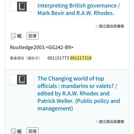
Interpreting British governance /
Mark Bevir and R.A.W. Rhodes.
国立国会図書館
紙
図書
Routledge
2003.
<GG242-B9>
001151773
001217318
著者標目（識別子）
The Changing world of top
officials : mandarins or valets? /
edited by R.A.W. Rhodes and
Patrick Weller. (Public policy and
management)
国立国会図書館
紙
図書