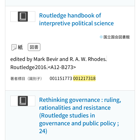
Routledge handbook of
interpretive political science
国立国会図書館
紙
図書
edited by Mark Bevir and R. A. W. Rhodes.
Routledge
2016.
<A12-B273>
001151773
001217318
著者標目（識別子）
Rethinking governance : ruling,
rationalities and resistance
(Routledge studies in
governance and public policy ;
24)