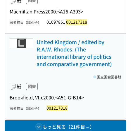
紙
図書
Macmillan Press
2000.
<A16-A393>
01097851
001217318
著者標目（識別子）
United Kingdom / edited by
R.A.W. Rhodes. (The
international library of politics
and comparative government)
国立国会図書館
紙
図書
Brookfield, Vt.
c2000.
<A51-G-B14>
001217318
著者標目（識別子）
もっと見る（21件目～）