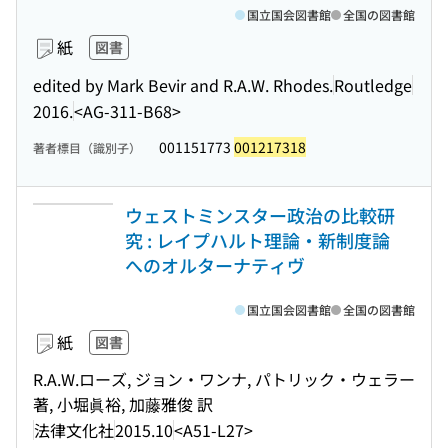
国立国会図書館
全国の図書館
紙
図書
edited by Mark Bevir and R.A.W. Rhodes.
Routledge
2016.
<AG-311-B68>
001151773
001217318
著者標目（識別子）
ウェストミンスター政治の比較研
究 : レイプハルト理論・新制度論
へのオルターナティヴ
国立国会図書館
全国の図書館
紙
図書
R.A.W.ローズ, ジョン・ワンナ, パトリック・ウェラー
著, 小堀眞裕, 加藤雅俊 訳
法律文化社
2015.10
<A51-L27>