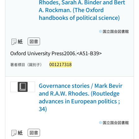
Rhodes, Sarah A. Binder and Bert
A. Rockman. (The Oxford
handbooks of political science)
国立国会図書館
紙
図書
Oxford University Press
2006.
<A51-B39>
001217318
著者標目（識別子）
Governance stories / Mark Bevir
and R.A.W. Rhodes. (Routledge
advances in European politics ;
34)
国立国会図書館
紙
図書