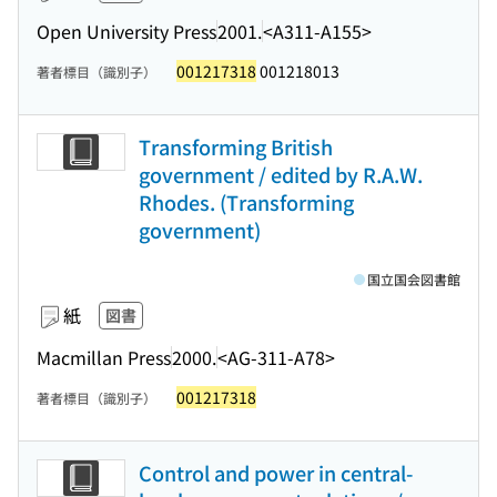
Open University Press
2001.
<A311-A155>
001217318
001218013
著者標目（識別子）
Transforming British
government / edited by R.A.W.
Rhodes. (Transforming
government)
国立国会図書館
紙
図書
Macmillan Press
2000.
<AG-311-A78>
001217318
著者標目（識別子）
Control and power in central-