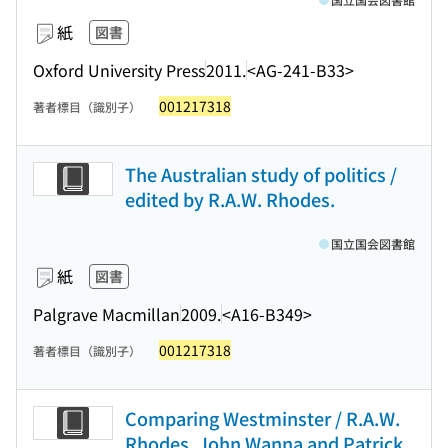
紙
図書
Oxford University Press
2011.
<AG-241-B33>
001217318
著者標目（識別子）
The Australian study of politics /
edited by R.A.W. Rhodes.
国立国会図書館
紙
図書
Palgrave Macmillan
2009.
<A16-B349>
001217318
著者標目（識別子）
Comparing Westminster / R.A.W.
Rhodes, John Wanna and Patrick