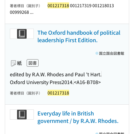
001217318
001217319 001218013
著者標目（識別子）
00999268 ...
The Oxford handbook of political
leadership First Edition.
国立国会図書館
紙
図書
edited by R.A.W. Rhodes and Paul 't Hart.
Oxford University Press
2014.
<A16-B708>
001217318
著者標目（識別子）
Everyday life in British
government / by R.A.W. Rhodes.
国立国会図書館