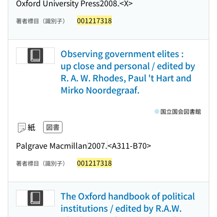
Oxford University Press
2008.
<X>
001217318
著者標目（識別子）
Observing government elites :
up close and personal / edited by
R. A. W. Rhodes, Paul 't Hart and
Mirko Noordegraaf.
国立国会図書館
紙
図書
Palgrave Macmillan
2007.
<A311-B70>
001217318
著者標目（識別子）
The Oxford handbook of political
institutions / edited by R.A.W.