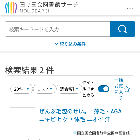
メニ
本文へ移動
検索
絞り込み条件
検索結果 2 件
一括
タイト
お気
ルでま
に入
とめる
り
ぜんぶ毛包のせい。 : 薄毛・AGA
ニキビ ヒゲ・体毛 ニオイ 汗
国立国会図書館
全国の図書館