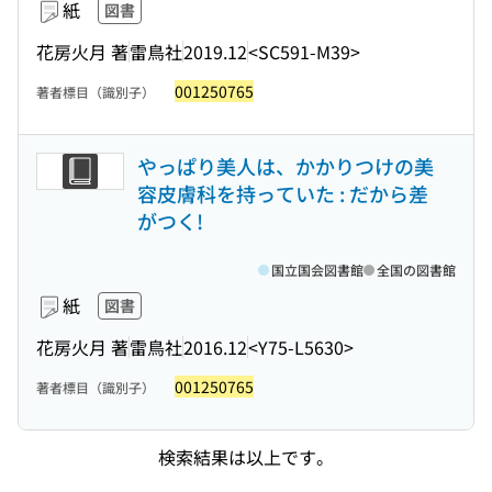
紙
図書
花房火月 著
雷鳥社
2019.12
<SC591-M39>
001250765
著者標目（識別子）
やっぱり美人は、かかりつけの美
容皮膚科を持っていた : だから差
がつく!
国立国会図書館
全国の図書館
紙
図書
花房火月 著
雷鳥社
2016.12
<Y75-L5630>
001250765
著者標目（識別子）
検索結果は以上です。